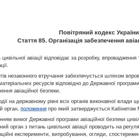
Повітряний кодекс України
Стаття 85. Організація забезпечення авіа
 цивільної авіації відповідає за розробку, впровадженн
ції.
 актів незаконного втручання забезпечується шляхом впро
атеріальних ресурсів відповідно до Державної програми 
чення авіаційної безпеки.
дії на державному рівні всіх органів виконавчої влади що
й орган,
положення
про який затверджується Кабінетом М
ням вимог Державної програми авіаційної безпеки цивіл
ий орган з питань цивільної авіації проводить на регуля
уаційні експерименти, випробування, огляди, спостереже