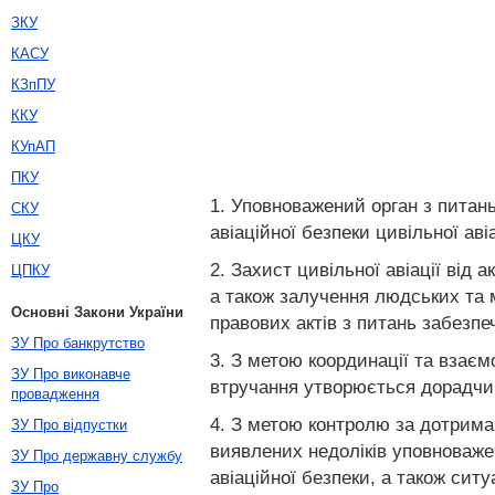
ЗКУ
КАСУ
КЗпПУ
ККУ
КУпАП
ПКУ
1. Уповноважений орган з питань
СКУ
авіаційної безпеки цивільної авіа
ЦКУ
2. Захист цивільної авіації від
ЦПКУ
а також залучення людських та м
Основні Закони України
правових актів з питань забезпе
ЗУ Про банкрутство
3. З метою координації та взаємо
ЗУ Про виконавче
втручання утворюється дорадчи
провадження
4. З метою контролю за дотриман
ЗУ Про відпустки
виявлених недоліків уповноважен
ЗУ Про державну службу
авіаційної безпеки, а також сит
ЗУ Про