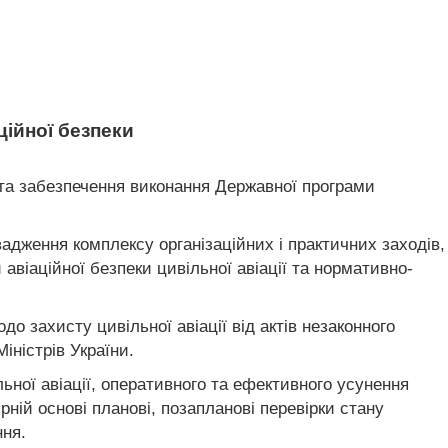
ційної безпеки
я та забезпечення виконання Державної програми
вадження комплексу організаційних і практичних заходів,
авіаційної безпеки цивільної авіації та нормативно-
до захисту цивільної авіації від актів незаконного
іністрів України.
ьної авіації, оперативного та ефективного усунення
рній основі планові, позапланові перевірки стану
ння.