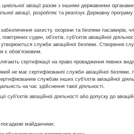
ь цивільної авіації разом з іншими державними органами
ільної авіації, розробляє та реалізує Державну програму
 забезпечення захисту, охорони та безпеки пасажирів, чл
і, повітряних суден, об'єктів, суб'єктів авіаційної діяль
ті утворюються служби авіаційної безпеки. Створення сл
я є обов’язковим.
длягають сертифікації на право провадження певних видів
, який не має сертифікованої служби авіаційної безпеки,
сертифікованим службам інших суб'єктів авіаційної діял
альність на час здійснення такої діяльності.
ції суб'єктів авіаційної діяльності або допуску до авіаці
-посадкові майданчики;