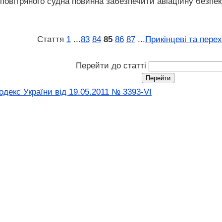
 повітряного судна повинна забезпечити авіаційну безпек
Стаття
1
...
83
84
85
86
87
...
Прикінцеві та пере
Перейти до статті
декс України від 19.05.2011 № 3393-VI