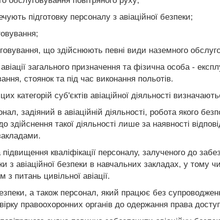
го обслуговування повітряного руху;
ечують підготовку персоналу з авіаційної безпеки;
говування;
уговування, що здійснюють певні види наземного обслуго
і авіації загального призначення та фізична особа - екс
ання, стоянок та під час виконання польотів.
 цих категорій суб'єктів авіаційної діяльності визначаю
нал, задіяний в авіаційній діяльності, робота якого без
о здійснення такої діяльності лише за наявності відпові
закладами.
та підвищення кваліфікації персоналу, залученого до забе
ки з авіаційної безпеки в навчальних закладах, у тому 
з питань цивільної авіації.
безпеки, а також персонал, який працює без супроводжен
вірку правоохоронних органів до одержання права доступ