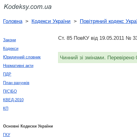
Головна
>
Кодекси України
>
Повітряний кодекс Укра
Ст. 85 ПовКУ від 19.05.2011 № 3
Закони
Кодекси
Чинний зі змінами. Перевірено 
Юридичний словник
Нормативні акти
ПДР
План рахунків
П(С)БО
КВЕД-2010
КП
Основні Кодески України
ГКУ