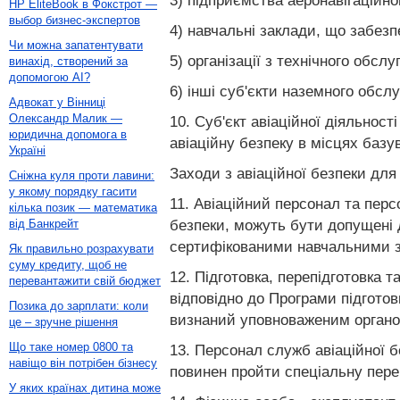
3) підприємства аеронавігаційно
HP EliteBook в Фокстрот —
выбор бизнес-экспертов
4) навчальні заклади, що забезп
Чи можна запатентувати
5) організації з технічного обслу
винахід, створений за
допомогою AI?
6) інші суб'єкти наземного обсл
Адвокат у Вінниці
Олександр Малик —
10. Суб'єкт авіаційної діяльност
юридична допомога в
авіаційну безпеку в місцях базув
Україні
Заходи з авіаційної безпеки для
Сніжна куля проти лавини:
у якому порядку гасити
11. Авіаційний персонал та персо
кілька позик — математика
безпеки, можуть бути допущені д
від Банкрейт
сертифікованими навчальними 
Як правильно розрахувати
суму кредиту, щоб не
12. Підготовка, перепідготовка 
перевантажити свій бюджет
відповідно до Програми підготов
Позика до зарплати: коли
визнаний уповноваженим органом 
це – зручне рішення
Що таке номер 0800 та
13. Персонал служб авіаційної 
навіщо він потрібен бізнесу
повинен пройти спеціальну пере
У яких країнах дитина може