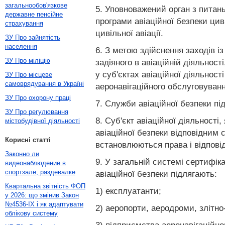
загальнообов'язкове
5. Уповноважений орган з питан
державне пенсійне
програми авіаційної безпеки цив
страхування
цивільної авіації.
ЗУ Про зайнятість
населення
6. З метою здійснення заходів із
ЗУ Про міліцію
задіяного в авіаційній діяльност
у суб'єктах авіаційної діяльнос
ЗУ Про місцеве
самоврядування в Україні
аеронавігаційного обслуговуванн
ЗУ Про охорону праці
7. Служби авіаційної безпеки пі
ЗУ Про регулювання
8. Суб'єкт авіаційної діяльності
містобудівної діяльності
авіаційної безпеки відповідним 
Корисні статті
встановлюються права і відповід
Законно ли
9. У загальній системі сертифіка
видеонаблюдение в
спортзале, раздевалке
авіаційної безпеки підлягають:
Квартальна звітність ФОП
1) експлуатанти;
у 2026: що змінив Закон
№4536-IX і як адаптувати
2) аеропорти, аеродроми, злітно
облікову систему