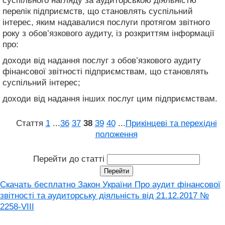
суспільного нагляду за аудиторською діяльністю
перелік підприємств, що становлять суспільний
інтерес, яким надавалися послуги протягом звітного
року з обов’язкового аудиту, із розкриттям інформації
про:
доходи від надання послуг з обов’язкового аудиту
фінансової звітності підприємствам, що становлять
суспільний інтерес;
доходи від надання інших послуг цим підприємствам.
Стаття
1
...
36
37
38
39
40
...
Прикінцеві та перехідні
положення
Перейти до статті
Скачать бесплатно Закон України Про аудит фінансової
звітності та аудиторську діяльність від 21.12.2017 №
2258-VIII