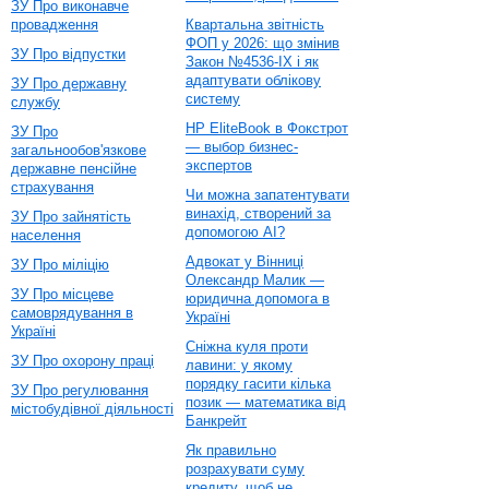
ЗУ Про виконавче
провадження
Квартальна звітність
ФОП у 2026: що змінив
ЗУ Про відпустки
Закон №4536-IX і як
адаптувати облікову
ЗУ Про державну
систему
службу
HP EliteBook в Фокстрот
ЗУ Про
— выбор бизнес-
загальнообов'язкове
экспертов
державне пенсійне
страхування
Чи можна запатентувати
винахід, створений за
ЗУ Про зайнятість
допомогою AI?
населення
Адвокат у Вінниці
ЗУ Про міліцію
Олександр Малик —
ЗУ Про місцеве
юридична допомога в
самоврядування в
Україні
Україні
Сніжна куля проти
ЗУ Про охорону праці
лавини: у якому
порядку гасити кілька
ЗУ Про регулювання
позик — математика від
містобудівної діяльності
Банкрейт
Як правильно
розрахувати суму
кредиту, щоб не