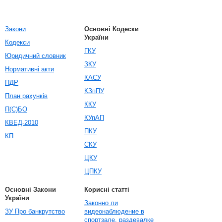
Закони
Основні Кодески
України
Кодекси
ГКУ
Юридичний словник
ЗКУ
Нормативні акти
КАСУ
ПДР
КЗпПУ
План рахунків
ККУ
П(С)БО
КУпАП
КВЕД-2010
ПКУ
КП
СКУ
ЦКУ
ЦПКУ
Основні Закони
Корисні статті
України
Законно ли
ЗУ Про банкрутство
видеонаблюдение в
спортзале, раздевалке