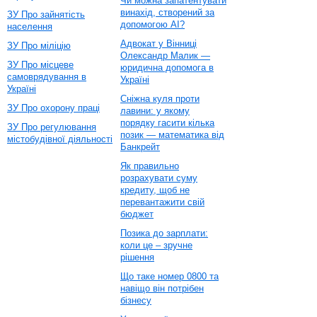
Чи можна запатентувати
винахід, створений за
ЗУ Про зайнятість
допомогою AI?
населення
Адвокат у Вінниці
ЗУ Про міліцію
Олександр Малик —
ЗУ Про місцеве
юридична допомога в
самоврядування в
Україні
Україні
Сніжна куля проти
ЗУ Про охорону праці
лавини: у якому
порядку гасити кілька
ЗУ Про регулювання
позик — математика від
містобудівної діяльності
Банкрейт
Як правильно
розрахувати суму
кредиту, щоб не
перевантажити свій
бюджет
Позика до зарплати:
коли це – зручне
рішення
Що таке номер 0800 та
навіщо він потрібен
бізнесу