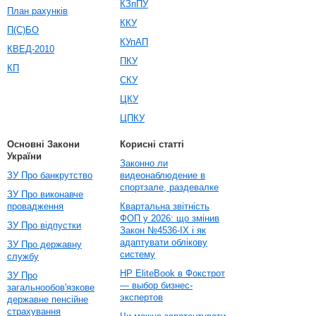
КЗпПУ
План рахунків
ККУ
П(С)БО
КУпАП
КВЕД-2010
ПКУ
КП
СКУ
ЦКУ
ЦПКУ
Основні Закони
Корисні статті
України
Законно ли
ЗУ Про банкрутство
видеонаблюдение в
спортзале, раздевалке
ЗУ Про виконавче
провадження
Квартальна звітність
ФОП у 2026: що змінив
ЗУ Про відпустки
Закон №4536-IX і як
адаптувати облікову
ЗУ Про державну
систему
службу
HP EliteBook в Фокстрот
ЗУ Про
— выбор бизнес-
загальнообов'язкове
экспертов
державне пенсійне
страхування