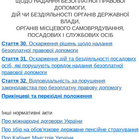
ЩОДО НАДАННЯ БЕЗОПЛАТНОЇ ПРАВОВОЇ
ДОПОМОГИ,
ДІЙ ЧИ БЕЗДІЯЛЬНОСТІ ОРГАНІВ ДЕРЖАВНОЇ
ВЛАДИ,
ОРГАНІВ МІСЦЕВОГО САМОВРЯДУВАННЯ,
ПОСАДОВИХ І СЛУЖБОВИХ ОСІБ
Стаття 30.
Оскарження рішень щодо надання
безоплатної правової допомоги
Стаття 31.
Оскарження дій та бездіяльності посадових
осіб, які порушують порядок надання безоплатної
правової допомоги
Стаття 32.
Відповідальність за порушення
законодавства про безоплатну правову допомогу
Прикінцеві та перехідні положення
Інші нормативні акти
Про міжнародні договори України
Про збір на обов'язкове державне пенсійне страхування
Про Кабінет Міністрів України