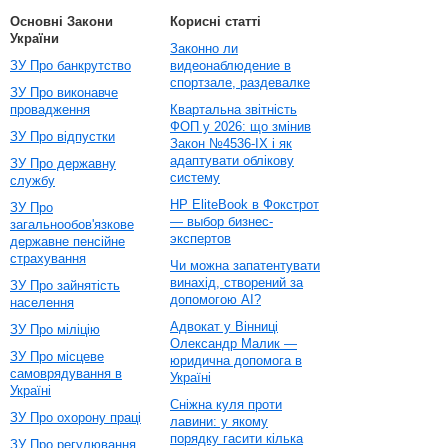
Основні Закони
Корисні статті
України
Законно ли
ЗУ Про банкрутство
видеонаблюдение в
спортзале, раздевалке
ЗУ Про виконавче
провадження
Квартальна звітність
ФОП у 2026: що змінив
ЗУ Про відпустки
Закон №4536-IX і як
адаптувати облікову
ЗУ Про державну
систему
службу
HP EliteBook в Фокстрот
ЗУ Про
— выбор бизнес-
загальнообов'язкове
экспертов
державне пенсійне
страхування
Чи можна запатентувати
винахід, створений за
ЗУ Про зайнятість
допомогою AI?
населення
Адвокат у Вінниці
ЗУ Про міліцію
Олександр Малик —
ЗУ Про місцеве
юридична допомога в
самоврядування в
Україні
Україні
Сніжна куля проти
ЗУ Про охорону праці
лавини: у якому
порядку гасити кілька
ЗУ Про регулювання