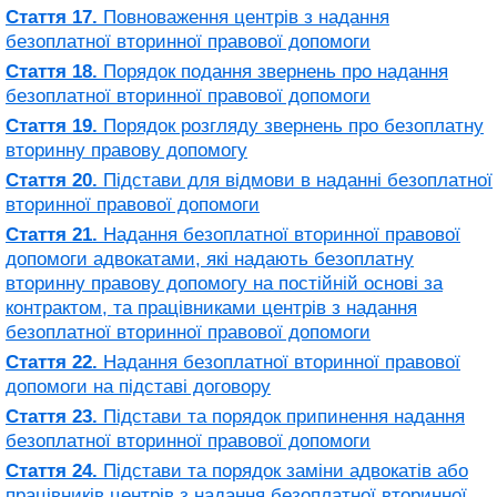
Стаття 17.
Повноваження центрів з надання
безоплатної вторинної правової допомоги
Стаття 18.
Порядок подання звернень про надання
безоплатної вторинної правової допомоги
Стаття 19.
Порядок розгляду звернень про безоплатну
вторинну правову допомогу
Стаття 20.
Підстави для відмови в наданні безоплатної
вторинної правової допомоги
Стаття 21.
Надання безоплатної вторинної правової
допомоги адвокатами, які надають безоплатну
вторинну правову допомогу на постійній основі за
контрактом, та працівниками центрів з надання
безоплатної вторинної правової допомоги
Стаття 22.
Надання безоплатної вторинної правової
допомоги на підставі договору
Стаття 23.
Підстави та порядок припинення надання
безоплатної вторинної правової допомоги
Стаття 24.
Підстави та порядок заміни адвокатів або
працівників центрів з надання безоплатної вторинної