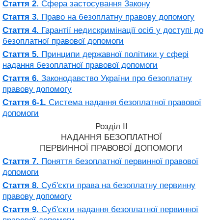
Стаття 2.
Сфера застосування Закону
Стаття 3.
Право на безоплатну правову допомогу
Стаття 4.
Гарантії недискримінації осіб у доступі до
безоплатної правової допомоги
Стаття 5.
Принципи державної політики у сфері
надання безоплатної правової допомоги
Стаття 6.
Законодавство України про безоплатну
правову допомогу
Стаття 6-1.
Система надання безоплатної правової
допомоги
Розділ II
НАДАННЯ БЕЗОПЛАТНОЇ
ПЕРВИННОЇ ПРАВОВОЇ ДОПОМОГИ
Стаття 7.
Поняття безоплатної первинної правової
допомоги
Стаття 8.
Суб'єкти права на безоплатну первинну
правову допомогу
Стаття 9.
Суб'єкти надання безоплатної первинної