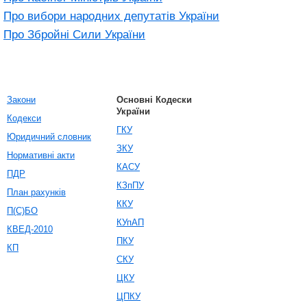
Про вибори народних депутатів України
Про Збройні Сили України
Закони
Основні Кодески
України
Кодекси
ГКУ
Юридичний словник
ЗКУ
Нормативні акти
КАСУ
ПДР
КЗпПУ
План рахунків
ККУ
П(С)БО
КУпАП
КВЕД-2010
ПКУ
КП
СКУ
ЦКУ
ЦПКУ