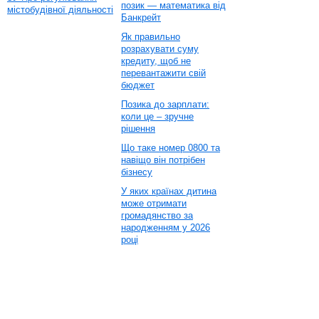
позик — математика від
містобудівної діяльності
Банкрейт
Як правильно
розрахувати суму
кредиту, щоб не
перевантажити свій
бюджет
Позика до зарплати:
коли це – зручне
рішення
Що таке номер 0800 та
навіщо він потрібен
бізнесу
У яких країнах дитина
може отримати
громадянство за
народженням у 2026
році