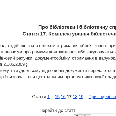
Про бібліотеки і бібліотечну с
Стаття 17. Комплектування бібліоте
ндів здійснюється шляхом отримання обов'язкового прим
 цільовими програмами книговидання або закуповуються
отівковий рахунки, документообміну, отримання в дарунок
д 21.05.2009 }
вому та художньому відношенні документи передаються в
тарії визначається центральним органом виконавчої вла
Стаття
1
...
15
16
17
18
19
...
Прикінцеві п
Перейти до статті