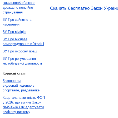
загальнообов'язкове
державне пенсійне
Скачать бесплатно Закон України
страхування
ЗУ Про зайнятість
населення
ЗУ Про міліцію
ЗУ Про місцеве
самоврядування в Україні
ЗУ Про охорону праці
ЗУ Про регулювання
містобудівної діяльності
Корисні статті
Законно ли
видеонаблюдение в
спортзале, раздевалке
Квартальна звітність ФОП
у 2026: що змінив Закон
№4536-IX і як адаптувати
облікову систему