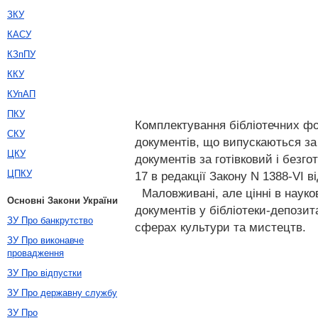
ЗКУ
КАСУ
КЗпПУ
ККУ
КУпАП
ПКУ
Комплектування бібліотечних фо
СКУ
документів, що випускаються за
ЦКУ
документів за готівковий і безг
ЦПКУ
17 в редакції Закону N 1388-VI ві
Маловживані, але цінні в науко
Основні Закони України
документів у бібліотеки-депози
ЗУ Про банкрутство
сферах культури та мистецтв.
ЗУ Про виконавче
провадження
ЗУ Про відпустки
ЗУ Про державну службу
ЗУ Про