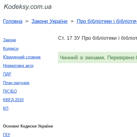
Головна
>
Закони України
>
Про бібліотеки і бібліот
Ст. 17 ЗУ Про бібліотеки і біблі
Закони
Кодекси
Чинний зі змінами. Перевірено 
Юридичний словник
Нормативні акти
ПДР
План рахунків
П(С)БО
КВЕД-2010
КП
Основні Кодески України
ГКУ