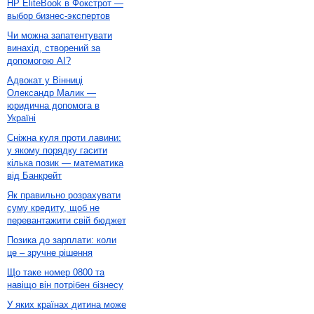
HP EliteBook в Фокстрот —
выбор бизнес-экспертов
Чи можна запатентувати
винахід, створений за
допомогою AI?
Адвокат у Вінниці
Олександр Малик —
юридична допомога в
Україні
Сніжна куля проти лавини:
у якому порядку гасити
кілька позик — математика
від Банкрейт
Як правильно розрахувати
суму кредиту, щоб не
перевантажити свій бюджет
Позика до зарплати: коли
це – зручне рішення
Що таке номер 0800 та
навіщо він потрібен бізнесу
У яких країнах дитина може