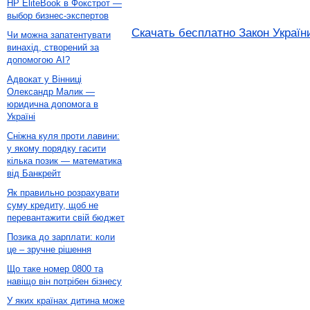
HP EliteBook в Фокстрот —
выбор бизнес-экспертов
Скачать бесплатно Закон України 
Чи можна запатентувати
винахід, створений за
допомогою AI?
Адвокат у Вінниці
Олександр Малик —
юридична допомога в
Україні
Сніжна куля проти лавини:
у якому порядку гасити
кілька позик — математика
від Банкрейт
Як правильно розрахувати
суму кредиту, щоб не
перевантажити свій бюджет
Позика до зарплати: коли
це – зручне рішення
Що таке номер 0800 та
навіщо він потрібен бізнесу
У яких країнах дитина може