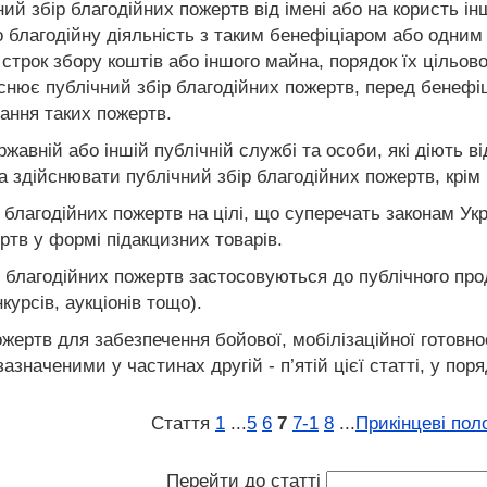
ий збір благодійних пожертв від імені або на користь інш
о благодійну діяльність з таким бенефіціаром або одним 
і строк збору коштів або іншого майна, порядок їх цільово
йснює публічний збір благодійних пожертв, перед бенефі
ання таких пожертв.
жавній або іншій публічній службі та особи, які діють ві
а здійснювати публічний збір благодійних пожертв, крім
 благодійних пожертв на цілі, що суперечать законам Ук
ртв у формі підакцизних товарів.
 благодійних пожертв застосовуються до публічного про
нкурсів, аукціонів тощо).
ожертв для забезпечення бойової, мобілізаційної готовн
значеними у частинах другій - п’ятій цієї статті, у пор
Стаття
1
...
5
6
7
7‑1
8
...
Прикінцеві пол
Перейти до статті