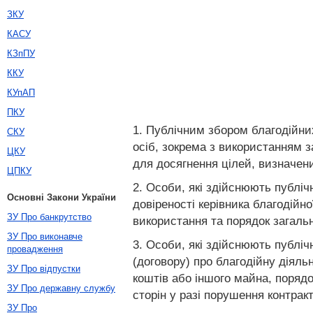
ЗКУ
КАСУ
КЗпПУ
ККУ
КУпАП
ПКУ
1. Публічним збором благодійни
СКУ
осіб, зокрема з використанням з
ЦКУ
для досягнення цілей, визначен
ЦПКУ
2. Особи, які здійснюють публічн
Основні Закони України
довіреності керівника благодійно
ЗУ Про банкрутство
використання та порядок загально
ЗУ Про виконавче
3. Особи, які здійснюють публічн
провадження
(договору) про благодійну діяльн
ЗУ Про відпустки
коштів або іншого майна, порядок
ЗУ Про державну службу
сторін у разі порушення контрак
ЗУ Про