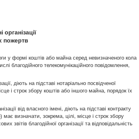
і організації
их пожертв
оги у формі коштів або майна серед невизначеного кола
числі благодійного телекомунікаційного повідомлення,
зації, діють на підставі нотаріально посвідченої
місце і строк збору коштів або іншого майна, порядок їх
.
ізації від власного імені, діють на підставі контракту
) має визначати, зокрема, цілі, місце і строк збору
вих звітів благодійної організації та відповідальність