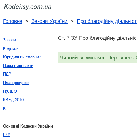
Головна
>
Закони України
>
Про благодійну діяльність
Ст. 7 ЗУ Про благодійну діяльніс
Закони
Кодекси
Чинний зі змінами. Перевірено 
Юридичний словник
Нормативні акти
ПДР
План рахунків
П(С)БО
КВЕД-2010
КП
Основні Кодески України
ГКУ