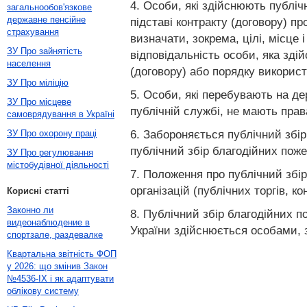
4. Особи, які здійснюють публічн
загальнообов'язкове
державне пенсійне
підставі контракту (договору) пр
страхування
визначати, зокрема, цілі, місце 
ЗУ Про зайнятість
відповідальність особи, яка зді
населення
(договору) або порядку використ
ЗУ Про міліцію
5. Особи, які перебувають на дер
ЗУ Про місцеве
публічній службі, не мають прав
самоврядування в Україні
6. Забороняється публічний збір
ЗУ Про охорону праці
публічний збір благодійних поже
ЗУ Про регулювання
містобудівної діяльності
7. Положення про публічний збір
організацій (публічних торгів, ко
Корисні статті
Законно ли
8. Публічний збір благодійних п
видеонаблюдение в
України здійснюється особами, за
спортзале, раздевалке
Квартальна звітність ФОП
у 2026: що змінив Закон
№4536-IX і як адаптувати
облікову систему