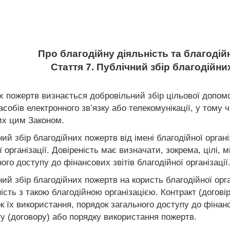
Про благодійну діяльність та благодійн
Стаття 7. Публічний збір благодійн
х пожертв визнається добровільний збір цільової допом
асобів електронного зв’язку або телекомунікації, у тому 
их цим Законом.
ий збір благодійних пожертв від імені благодійної органі
ї організації. Довіреність має визначати, зокрема, цілі, 
го доступу до фінансових звітів благодійної організації
ий збір благодійних пожертв на користь благодійної орган
ість з такою благодійною організацією. Контракт (договір
 їх використання, порядок загального доступу до фінансо
ту (договору) або порядку використання пожертв.