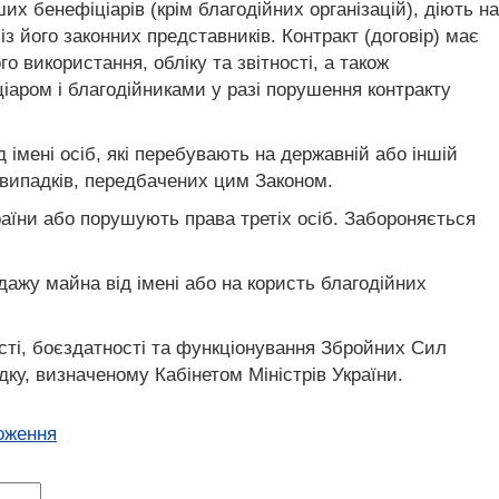
их бенефіціарів (крім благодійних організацій), діють на
із його законних представників. Контракт (договір) має
го використання, обліку та звітності, а також
ціаром і благодійниками у разі порушення контракту
д імені осіб, які перебувають на державній або іншій
 випадків, передбачених цим Законом.
раїни або порушують права третіх осіб. Забороняється
дажу майна від імені або на користь благодійних
ості, боєздатності та функціонування Збройних Сил
ядку, визначеному Кабінетом Міністрів України.
оження