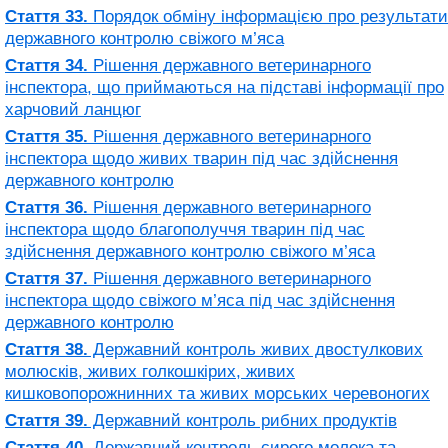
Стаття 33.
Порядок обміну інформацією про результати
державного контролю свіжого м’яса
Стаття 34.
Рішення державного ветеринарного
інспектора, що приймаються на підставі інформації про
харчовий ланцюг
Стаття 35.
Рішення державного ветеринарного
інспектора щодо живих тварин під час здійснення
державного контролю
Стаття 36.
Рішення державного ветеринарного
інспектора щодо благополуччя тварин під час
здійснення державного контролю свіжого м’яса
Стаття 37.
Рішення державного ветеринарного
інспектора щодо свіжого м’яса під час здійснення
державного контролю
Стаття 38.
Державний контроль живих двостулкових
молюсків, живих голкошкірих, живих
кишковопорожнинних та живих морських черевоногих
Стаття 39.
Державний контроль рибних продуктів
Стаття 40.
Державний контроль сирого молока та