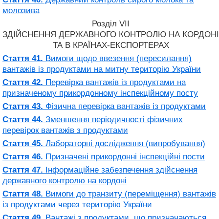
молозива
Розділ VII
ЗДІЙСНЕННЯ ДЕРЖАВНОГО КОНТРОЛЮ НА КОРДОНІ
ТА В КРАЇНАХ-ЕКСПОРТЕРАХ
Стаття 41.
Вимоги щодо ввезення (пересилання)
вантажів із продуктами на митну територію України
Стаття 42.
Перевірка вантажів із продуктами на
призначеному прикордонному інспекційному посту
Стаття 43.
Фізична перевірка вантажів із продуктами
Стаття 44.
Зменшення періодичності фізичних
перевірок вантажів з продуктами
Стаття 45.
Лабораторні дослідження (випробування)
Стаття 46.
Призначені прикордонні інспекційні пости
Стаття 47.
Інформаційне забезпечення здійснення
державного контролю на кордоні
Стаття 48.
Вимоги до транзиту (переміщення) вантажів
із продуктами через територію України
Стаття 49.
Вантажі з продуктами, що призначаються