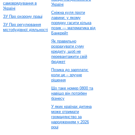
самоврядування в
Україні
Україні
Сніжна куля проти
ЗУ Про охорону праці
лавини: у якому
порядку гасити кілька
ЗУ Про регулювання
позик — математика від
містобудівної діяльності
Банкрейт
Як правильно
розрахувати суму
кредиту, щоб не
перевантажити свій
бюджет
Позика до зарплати:
коли це – зручне
рішення
Що таке номер 0800 та
навіщо він потрібен
бізнесу
У яких країнах дитина
може отримати
громадянство за
народженням у 2026
році