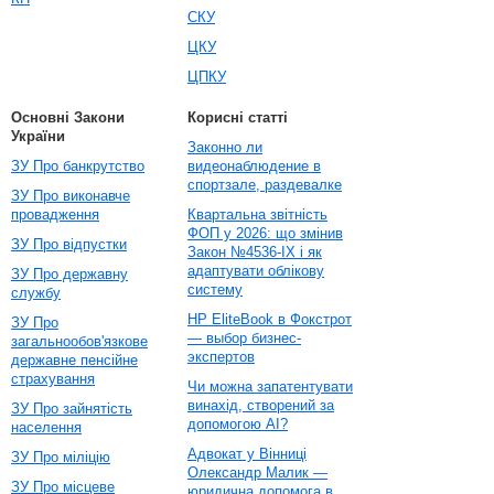
СКУ
ЦКУ
ЦПКУ
Основні Закони
Корисні статті
України
Законно ли
ЗУ Про банкрутство
видеонаблюдение в
спортзале, раздевалке
ЗУ Про виконавче
провадження
Квартальна звітність
ФОП у 2026: що змінив
ЗУ Про відпустки
Закон №4536-IX і як
адаптувати облікову
ЗУ Про державну
систему
службу
HP EliteBook в Фокстрот
ЗУ Про
— выбор бизнес-
загальнообов'язкове
экспертов
державне пенсійне
страхування
Чи можна запатентувати
винахід, створений за
ЗУ Про зайнятість
допомогою AI?
населення
Адвокат у Вінниці
ЗУ Про міліцію
Олександр Малик —
ЗУ Про місцеве
юридична допомога в