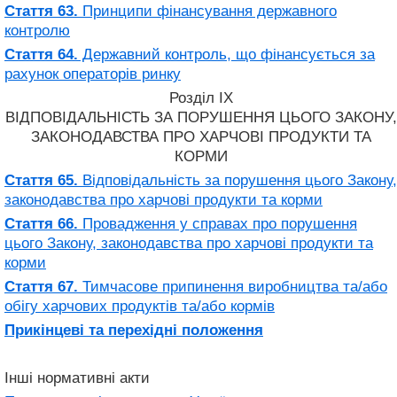
Стаття 63.
Принципи фінансування державного
контролю
Стаття 64.
Державний контроль, що фінансується за
рахунок операторів ринку
Розділ IX
ВІДПОВІДАЛЬНІСТЬ ЗА ПОРУШЕННЯ ЦЬОГО ЗАКОНУ,
ЗАКОНОДАВСТВА ПРО ХАРЧОВІ ПРОДУКТИ ТА
КОРМИ
Стаття 65.
Відповідальність за порушення цього Закону,
законодавства про харчові продукти та корми
Стаття 66.
Провадження у справах про порушення
цього Закону, законодавства про харчові продукти та
корми
Стаття 67.
Тимчасове припинення виробництва та/або
обігу харчових продуктів та/або кормів
Прикінцеві та перехідні положення
Інші нормативні акти