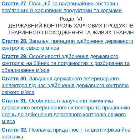
Стаття 27.
План дій за надзвичайних обставин,
пов’язаних із харчовими продуктами та кормами
Розділ VI
ДЕРЖАВНИЙ КОНТРОЛЬ ХАРЧОВИХ ПРОДУКТІВ
ТВАРИННОГО ПОХОДЖЕННЯ ТА ЖИВИХ ТВАРИН
Стаття 28.
Загальні принципи здійснення державного
контролю свіжого м’яса
Стаття 29.
Особливості здійснення державного
контролю на бійнях та потужностях з розбирання та
обвалювання м’яса
Стаття 30.
Завдання державного ветеринарного
інспектора під час здійснення державного контролю
свіжого м’яса
Стаття 31.
Особливості залучення помічника
державного ветеринарного інспектора та працівників
боєнь до здійснення державного контролю свіжого
м’яса
Стаття 32.
Позначка придатності та ідентифікаційна
позначка