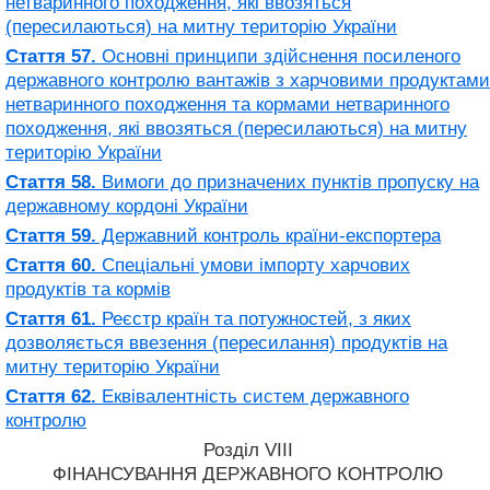
нетваринного походження, які ввозяться
(пересилаються) на митну територію України
Стаття 57.
Основні принципи здійснення посиленого
державного контролю вантажів з харчовими продуктами
нетваринного походження та кормами нетваринного
походження, які ввозяться (пересилаються) на митну
територію України
Стаття 58.
Вимоги до призначених пунктів пропуску на
державному кордоні України
Стаття 59.
Державний контроль країни-експортера
Стаття 60.
Спеціальні умови імпорту харчових
продуктів та кормів
Стаття 61.
Реєстр країн та потужностей, з яких
дозволяється ввезення (пересилання) продуктів на
митну територію України
Стаття 62.
Еквівалентність систем державного
контролю
Розділ VIII
ФІНАНСУВАННЯ ДЕРЖАВНОГО КОНТРОЛЮ