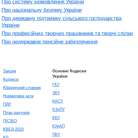
Про систему іномовлення України
Про національну безпеку України
Про державну підтримку сільського господарства
України
Про професійних творчих працівників та творчі спілки
Про недержавне пенсійне забезпечення
Закони
Основні Кодески
України
Кодекси
ГКУ
Юридичний словник
ЗКУ
Нормативні акти
КАСУ
ПДР
КЗпПУ
План рахунків
ККУ
П(С)БО
КУпАП
КВЕД-2010
ПКУ
КП