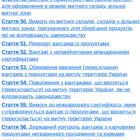
для оформлення в режимі митного складу, вільної
митної зони
Стаття 50.
Вимоги до митних складів, складів у вільних
митних зонах, призначених для зберігання продуктів,
які не відповідають законодавству
Стаття 51.
Реімпорт вантажів із продуктами
Стаття 52.
Вантажі з неприйнятними міжнародними
сертифікатами
Стаття 53.
Обмеження ввезення (пересилання)
вантажів з продуктами на митну територію України
Стаття 54.
Поводження з вантажами, що ввозяться
(пересилаються) на митну територію України, які не
відповідають законодавству
Стаття 55.
Вимоги до міжнародного сертифіката, яким
супроводжується вантаж із продуктами, що ввозиться
(пересилається) на митну територію України
Стаття 56.
Державний контроль вантажів з харчовими
продуктами нетваринного походження та кормами