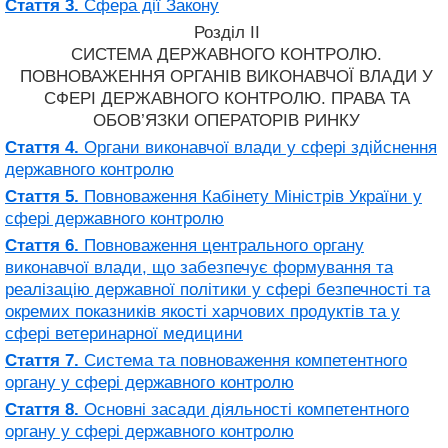
Стаття 3.
Сфера дії Закону
Розділ II
СИСТЕМА ДЕРЖАВНОГО КОНТРОЛЮ.
ПОВНОВАЖЕННЯ ОРГАНІВ ВИКОНАВЧОЇ ВЛАДИ У
СФЕРІ ДЕРЖАВНОГО КОНТРОЛЮ. ПРАВА ТА
ОБОВ’ЯЗКИ ОПЕРАТОРІВ РИНКУ
Стаття 4.
Органи виконавчої влади у сфері здійснення
державного контролю
Стаття 5.
Повноваження Кабінету Міністрів України у
сфері державного контролю
Стаття 6.
Повноваження центрального органу
виконавчої влади, що забезпечує формування та
реалізацію державної політики у сфері безпечності та
окремих показників якості харчових продуктів та у
сфері ветеринарної медицини
Стаття 7.
Система та повноваження компетентного
органу у сфері державного контролю
Стаття 8.
Основні засади діяльності компетентного
органу у сфері державного контролю