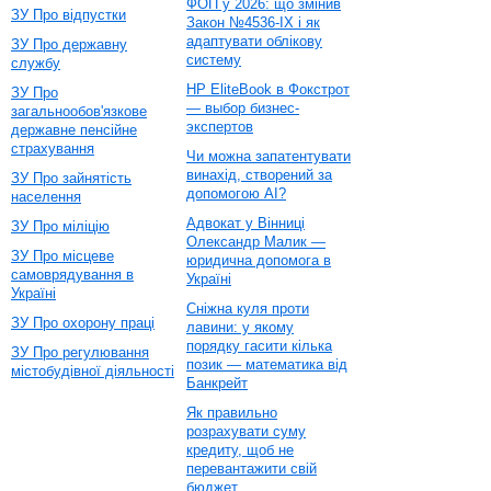
ФОП у 2026: що змінив
ЗУ Про відпустки
Закон №4536-IX і як
адаптувати облікову
ЗУ Про державну
систему
службу
HP EliteBook в Фокстрот
ЗУ Про
— выбор бизнес-
загальнообов'язкове
экспертов
державне пенсійне
страхування
Чи можна запатентувати
винахід, створений за
ЗУ Про зайнятість
допомогою AI?
населення
Адвокат у Вінниці
ЗУ Про міліцію
Олександр Малик —
ЗУ Про місцеве
юридична допомога в
самоврядування в
Україні
Україні
Сніжна куля проти
ЗУ Про охорону праці
лавини: у якому
порядку гасити кілька
ЗУ Про регулювання
позик — математика від
містобудівної діяльності
Банкрейт
Як правильно
розрахувати суму
кредиту, щоб не
перевантажити свій
бюджет