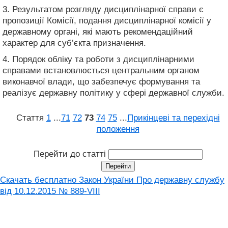
3. Результатом розгляду дисциплінарної справи є
пропозиції Комісії, подання дисциплінарної комісії у
державному органі, які мають рекомендаційний
характер для суб’єкта призначення.
4. Порядок обліку та роботи з дисциплінарними
справами встановлюється центральним органом
виконавчої влади, що забезпечує формування та
реалізує державну політику у сфері державної служби.
Стаття
1
...
71
72
73
74
75
...
Прикінцеві та перехідні
положення
Перейти до статті
Скачать бесплатно Закон України Про державну службу
від 10.12.2015 № 889-VIII