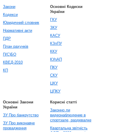
Закони
Основні Кодески
України
Кодекси
ГКУ
Юридичний словник
ЗКУ
Нормативні акти
КАСУ
ПДР
КЗпПУ
План рахунків
ККУ
П(С)БО
КУпАП
КВЕД-2010
ПКУ
КП
СКУ
ЦКУ
ЦПКУ
Основні Закони
Корисні статті
України
Законно ли
ЗУ Про банкрутство
видеонаблюдение в
спортзале, раздевалке
ЗУ Про виконавче
провадження
Квартальна звітність