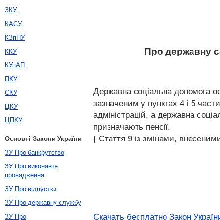
ЗКУ
КАСУ
КЗпПУ
Про державну со
ККУ
КУпАП
ПКУ
Державна соціальна допомога осо
СКУ
зазначеним у пунктах 4 і 5 час
ЦКУ
адміністрацій, а державна соці
ЦПКУ
призначають пенсії.
{ Стаття 9 із змінами, внесеними
Основні Закони України
ЗУ Про банкрутство
ЗУ Про виконавче
провадження
ЗУ Про відпустки
ЗУ Про державну службу
Скачать бесплатно Закон України
ЗУ Про