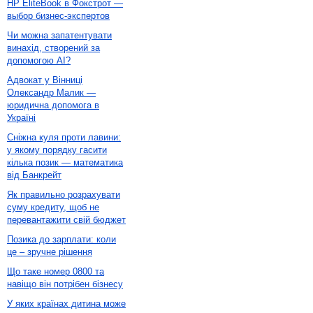
HP EliteBook в Фокстрот —
выбор бизнес-экспертов
Чи можна запатентувати
винахід, створений за
допомогою AI?
Адвокат у Вінниці
Олександр Малик —
юридична допомога в
Україні
Сніжна куля проти лавини:
у якому порядку гасити
кілька позик — математика
від Банкрейт
Як правильно розрахувати
суму кредиту, щоб не
перевантажити свій бюджет
Позика до зарплати: коли
це – зручне рішення
Що таке номер 0800 та
навіщо він потрібен бізнесу
У яких країнах дитина може