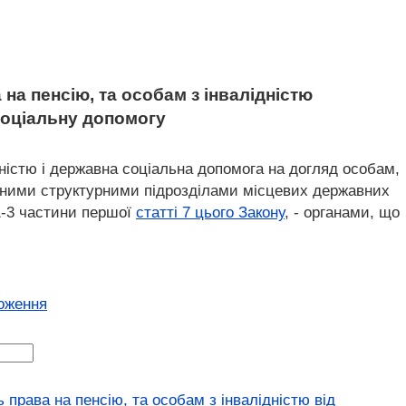
на пенсію, та особам з інвалідністю
соціальну допомогу
дністю і державна соціальна допомога на догляд особам,
дними структурними підрозділами місцевих державних
1-3 частини першої
статті 7 цього Закону
, - органами, що
ложення
права на пенсію, та особам з інвалідністю від