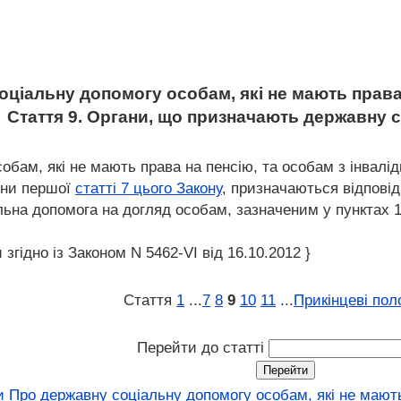
ціальну допомогу особам, які не мають права 
Стаття 9. Органи, що призначають державну 
бам, які не мають права на пенсію, та особам з інвалі
тини першої
статті 7 цього Закону
, призначаються відпові
альна допомога на догляд особам, зазначеним у пунктах 
 згідно із Законом N 5462-VI від 16.10.2012 }
Стаття
1
...
7
8
9
10
11
...
Прикінцеві по
Перейти до статті
 Про державну соціальну допомогу особам, які не мають 