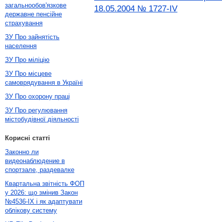
загальнообов'язкове
18.05.2004 № 1727-IV
державне пенсійне
страхування
ЗУ Про зайнятість
населення
ЗУ Про міліцію
ЗУ Про місцеве
самоврядування в Україні
ЗУ Про охорону праці
ЗУ Про регулювання
містобудівної діяльності
Корисні статті
Законно ли
видеонаблюдение в
спортзале, раздевалке
Квартальна звітність ФОП
у 2026: що змінив Закон
№4536-IX і як адаптувати
облікову систему