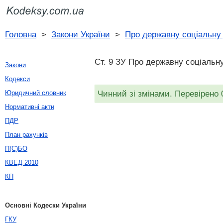
Головна
>
Закони України
>
Про державну соціальну 
Ст. 9 ЗУ Про державну соціальну
Закони
Кодекси
Чинний зі змінами. Перевірено 
Юридичний словник
Нормативні акти
ПДР
План рахунків
П(С)БО
КВЕД-2010
КП
Основні Кодески України
ГКУ