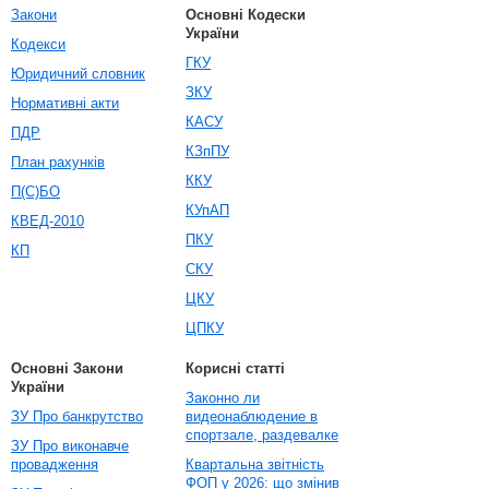
Закони
Основні Кодески
України
Кодекси
ГКУ
Юридичний словник
ЗКУ
Нормативні акти
КАСУ
ПДР
КЗпПУ
План рахунків
ККУ
П(С)БО
КУпАП
КВЕД-2010
ПКУ
КП
СКУ
ЦКУ
ЦПКУ
Основні Закони
Корисні статті
України
Законно ли
ЗУ Про банкрутство
видеонаблюдение в
спортзале, раздевалке
ЗУ Про виконавче
провадження
Квартальна звітність
ФОП у 2026: що змінив