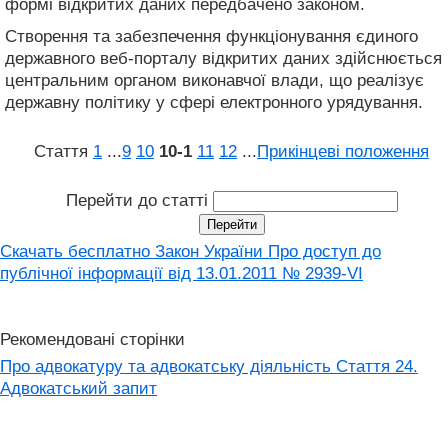
формі відкритих даних передбачено законом.
Створення та забезпечення функціонування єдиного
державного веб-порталу відкритих даних здійснюється
центральним органом виконавчої влади, що реалізує
державну політику у сфері електронного урядування.
Стаття
1
...
9
10
10‑1
11
12
...
Прикінцеві положення
Перейти до статті
Скачать бесплатно Закон України Про доступ до
публічної інформації вiд 13.01.2011 № 2939-VI
Рекомендовані сторінки
Про адвокатуру та адвокатську діяльність Стаття 24.
Адвокатський запит