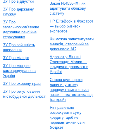
ЗУ Про відпустки
Закон №4536-IX і як
адаптувати облікову
ЗУ Про державну
систему
службу
HP EliteBook в Фокстрот
ЗУ Про
— выбор бизнес-
загальнообов'язкове
экспертов
державне пенсійне
страхування
Чи можна запатентувати
винахід, створений за
ЗУ Про зайнятість
допомогою AI?
населення
Адвокат у Вінниці
ЗУ Про міліцію
Олександр Малик —
ЗУ Про місцеве
юридична допомога в
самоврядування в
Україні
Україні
Сніжна куля проти
ЗУ Про охорону праці
лавини: у якому
порядку гасити кілька
ЗУ Про регулювання
позик — математика від
містобудівної діяльності
Банкрейт
Як правильно
розрахувати суму
кредиту, щоб не
перевантажити свій
бюджет