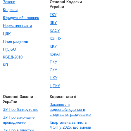
Закони
Основні Кодески
України
Кодекси
ГКУ
Юридичний словник
ЗКУ
Нормативні акти
КАСУ
ПДР
КЗпПУ
План рахунків
ККУ
П(С)БО
КУпАП
КВЕД-2010
ПКУ
КП
СКУ
ЦКУ
ЦПКУ
Основні Закони
Корисні статті
України
Законно ли
ЗУ Про банкрутство
видеонаблюдение в
спортзале, раздевалке
ЗУ Про виконавче
провадження
Квартальна звітність
ФОП у 2026: що змінив
ЗУ Про відпустки