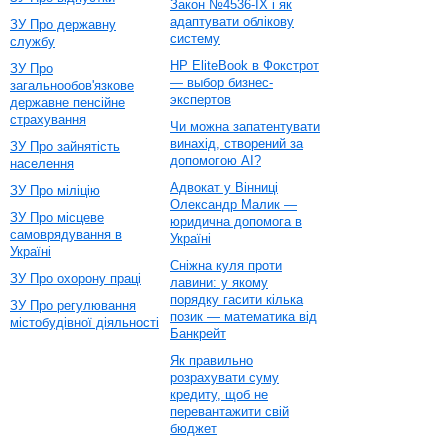
Закон №4536-IX і як
адаптувати облікову
ЗУ Про державну
систему
службу
HP EliteBook в Фокстрот
ЗУ Про
— выбор бизнес-
загальнообов'язкове
экспертов
державне пенсійне
страхування
Чи можна запатентувати
винахід, створений за
ЗУ Про зайнятість
допомогою AI?
населення
Адвокат у Вінниці
ЗУ Про міліцію
Олександр Малик —
ЗУ Про місцеве
юридична допомога в
самоврядування в
Україні
Україні
Сніжна куля проти
ЗУ Про охорону праці
лавини: у якому
порядку гасити кілька
ЗУ Про регулювання
позик — математика від
містобудівної діяльності
Банкрейт
Як правильно
розрахувати суму
кредиту, щоб не
перевантажити свій
бюджет