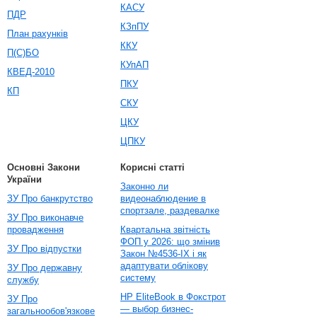
КАСУ
ПДР
КЗпПУ
План рахунків
ККУ
П(С)БО
КУпАП
КВЕД-2010
ПКУ
КП
СКУ
ЦКУ
ЦПКУ
Основні Закони
Корисні статті
України
Законно ли
ЗУ Про банкрутство
видеонаблюдение в
спортзале, раздевалке
ЗУ Про виконавче
провадження
Квартальна звітність
ФОП у 2026: що змінив
ЗУ Про відпустки
Закон №4536-IX і як
адаптувати облікову
ЗУ Про державну
систему
службу
HP EliteBook в Фокстрот
ЗУ Про
— выбор бизнес-
загальнообов'язкове