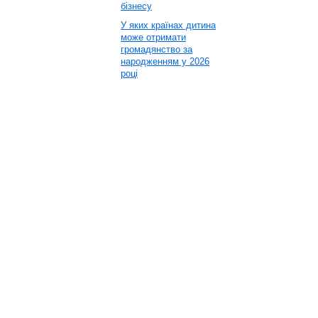
бізнесу
У яких країнах дитина
може отримати
громадянство за
народженням у 2026
році