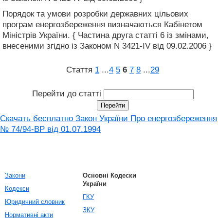
Порядок та умови розробки державних цільових
програм енергозбереження визначаються Кабінетом
Міністрів України. { Частина друга статті 6 із змінами,
внесеними згідно із Законом N 3421-IV від 09.02.2006 }
Стаття
1
...
4
5
6
7
8
...
29
Перейти до статті
Скачать бесплатно Закон України Про енергозбереження
№ 74/94-ВР від 01.07.1994
Закони
Основні Кодески
України
Кодекси
ГКУ
Юридичний словник
ЗКУ
Нормативні акти