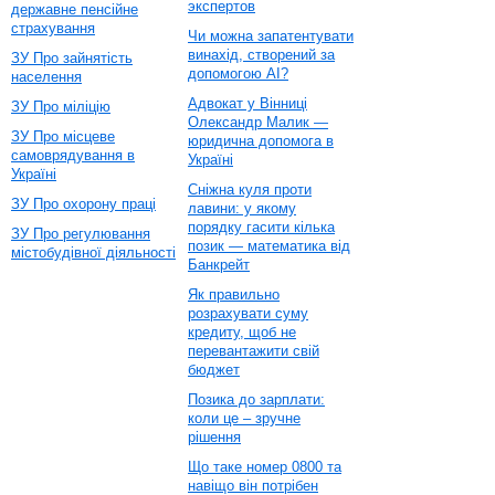
экспертов
державне пенсійне
страхування
Чи можна запатентувати
винахід, створений за
ЗУ Про зайнятість
допомогою AI?
населення
Адвокат у Вінниці
ЗУ Про міліцію
Олександр Малик —
ЗУ Про місцеве
юридична допомога в
самоврядування в
Україні
Україні
Сніжна куля проти
ЗУ Про охорону праці
лавини: у якому
порядку гасити кілька
ЗУ Про регулювання
позик — математика від
містобудівної діяльності
Банкрейт
Як правильно
розрахувати суму
кредиту, щоб не
перевантажити свій
бюджет
Позика до зарплати:
коли це – зручне
рішення
Що таке номер 0800 та
навіщо він потрібен