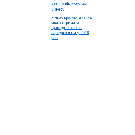
навіщо він потрібен
бізнесу
У яких країнах дитина
може отримати
громадянство за
народженням у 2026
році