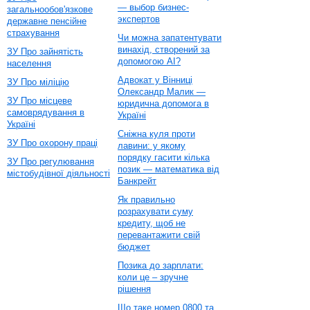
— выбор бизнес-
загальнообов'язкове
экспертов
державне пенсійне
страхування
Чи можна запатентувати
винахід, створений за
ЗУ Про зайнятість
допомогою AI?
населення
Адвокат у Вінниці
ЗУ Про міліцію
Олександр Малик —
ЗУ Про місцеве
юридична допомога в
самоврядування в
Україні
Україні
Сніжна куля проти
ЗУ Про охорону праці
лавини: у якому
порядку гасити кілька
ЗУ Про регулювання
позик — математика від
містобудівної діяльності
Банкрейт
Як правильно
розрахувати суму
кредиту, щоб не
перевантажити свій
бюджет
Позика до зарплати:
коли це – зручне
рішення
Що таке номер 0800 та