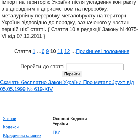
імпорт на територію України після укладення контракту
з відповідним підприємством на переробку,
металургійну переробку металобрухту на території
України відповідно до порядку, зазначеного у частині
першій цієї статті. { Стаття 10 в редакції Закону N 4075-
VI від 07.12.2011 }
Стаття
1
...
6
9
10
11
12
...
Прикінцеві положення
Перейти до статті
Скачать бесплатно Закон України Про металобрухт від
05.05.1999 № 619-XIV
Закони
Основні Кодески
України
Кодекси
ГКУ
Юридичний словник