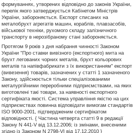
формуваннях, утворених відповідно до законів України,
перелік якого затверджується Кабінетом Міністрів
України, забороняється. Експорт списаних на
металобрухт агрегатів машин, кораблів, плавзасобів,
військової техніки, рухомого складу залізничного
транспорту в нерозібраному стані забороняється.
Протягом 9 років з дня набрання чинності Законом
України "Про ставки вивізного (експортного) мита на
брухт легованих чорних металів, брухт кольорових
металів та напівфабрикати з їх використанням" експорт
(вивезення) товарів, зазначених у статті 1 зазначеного
Закону, здійснюється тільки спеціалізованими
металургійними переробними підприємствами, на яких
виготовлені такі товари, за наявності експортного
сертифіката якості. Система управління якістю на цих
підприємствах повинна відповідати вимогам стандартів
ISO 9000-2001, підтвердженим сертифікатом
відповідності. { Частина четверта статті 9 в редакції
Закону N 441-V від 13.12.2006; із змінами, внесеними
згідно із Законом N 2798-VI від 17.12.2010 }