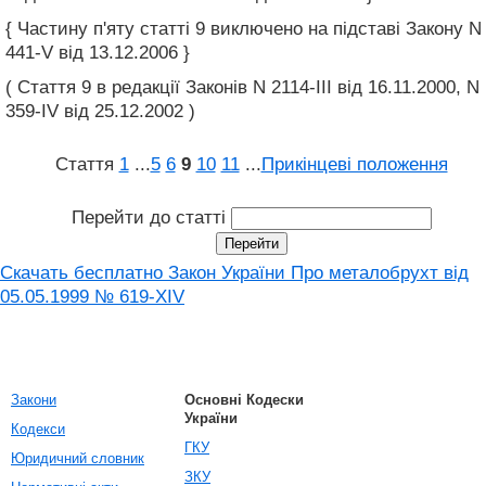
{ Частину п'яту статті 9 виключено на підставі Закону N
441-V від 13.12.2006 }
( Стаття 9 в редакції Законів N 2114-III від 16.11.2000, N
359-IV від 25.12.2002 )
Стаття
1
...
5
6
9
10
11
...
Прикінцеві положення
Перейти до статті
Скачать бесплатно Закон України Про металобрухт від
05.05.1999 № 619-XIV
Закони
Основні Кодески
України
Кодекси
ГКУ
Юридичний словник
ЗКУ