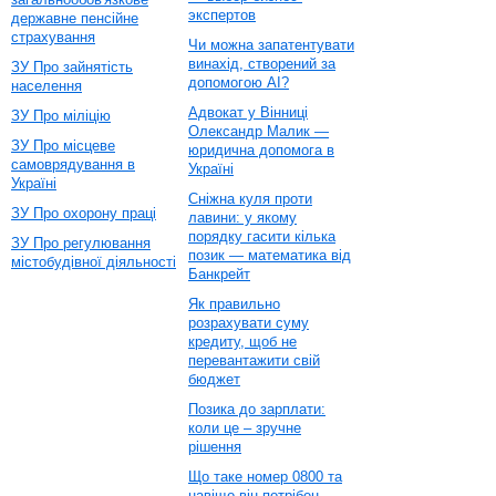
экспертов
державне пенсійне
страхування
Чи можна запатентувати
винахід, створений за
ЗУ Про зайнятість
допомогою AI?
населення
Адвокат у Вінниці
ЗУ Про міліцію
Олександр Малик —
ЗУ Про місцеве
юридична допомога в
самоврядування в
Україні
Україні
Сніжна куля проти
ЗУ Про охорону праці
лавини: у якому
порядку гасити кілька
ЗУ Про регулювання
позик — математика від
містобудівної діяльності
Банкрейт
Як правильно
розрахувати суму
кредиту, щоб не
перевантажити свій
бюджет
Позика до зарплати:
коли це – зручне
рішення
Що таке номер 0800 та
навіщо він потрібен