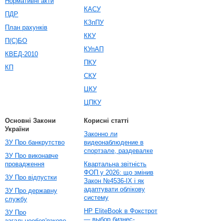
Нормативні акти
КАСУ
ПДР
КЗпПУ
План рахунків
ККУ
П(С)БО
КУпАП
КВЕД-2010
ПКУ
КП
СКУ
ЦКУ
ЦПКУ
Основні Закони
Корисні статті
України
Законно ли
ЗУ Про банкрутство
видеонаблюдение в
спортзале, раздевалке
ЗУ Про виконавче
провадження
Квартальна звітність
ФОП у 2026: що змінив
ЗУ Про відпустки
Закон №4536-IX і як
адаптувати облікову
ЗУ Про державну
систему
службу
HP EliteBook в Фокстрот
ЗУ Про
— выбор бизнес-
загальнообов'язкове