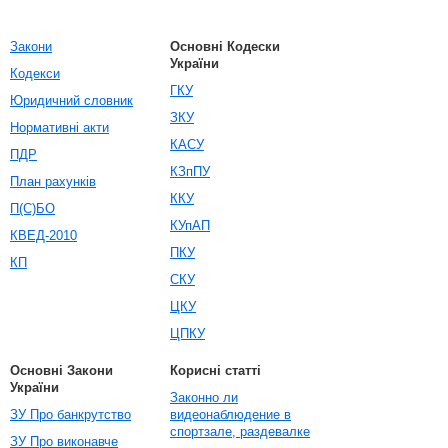
Закони
Основні Кодески
України
Кодекси
ГКУ
Юридичний словник
ЗКУ
Нормативні акти
КАСУ
ПДР
КЗпПУ
План рахунків
ККУ
П(С)БО
КУпАП
КВЕД-2010
ПКУ
КП
СКУ
ЦКУ
ЦПКУ
Основні Закони
Корисні статті
України
Законно ли
ЗУ Про банкрутство
видеонаблюдение в
спортзале, раздевалке
ЗУ Про виконавче