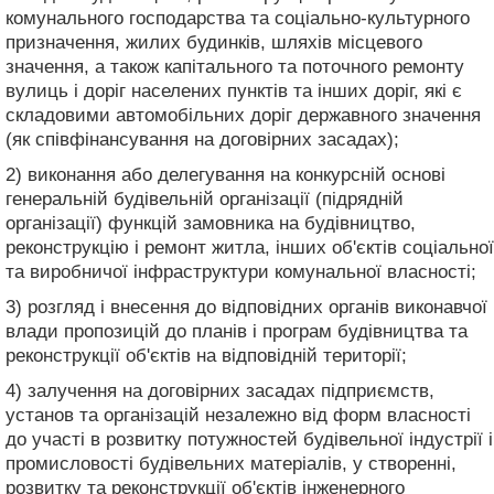
комунального господарства та соціально-культурного
призначення, жилих будинків, шляхів місцевого
значення, а також капітального та поточного ремонту
вулиць і доріг населених пунктів та інших доріг, які є
складовими автомобільних доріг державного значення
(як співфінансування на договірних засадах);
2) виконання або делегування на конкурсній основі
генеральній будівельній організації (підрядній
організації) функцій замовника на будівництво,
реконструкцію і ремонт житла, інших об'єктів соціальної
та виробничої інфраструктури комунальної власності;
3) розгляд і внесення до відповідних органів виконавчої
влади пропозицій до планів і програм будівництва та
реконструкції об'єктів на відповідній території;
4) залучення на договірних засадах підприємств,
установ та організацій незалежно від форм власності
до участі в розвитку потужностей будівельної індустрії і
промисловості будівельних матеріалів, у створенні,
розвитку та реконструкції об'єктів інженерного