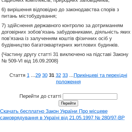
садибних комплексів, природних заповідників;
6) вирішення відповідно до законодавства спорів з
питань містобудування;
7) здійснення державного контролю за дотриманням
договірних зобов’язань забудовниками, діяльність яких
пов’язана із залученням коштів фізичних осіб у
будівництво багатоквартирних житлових будинків.
{Частину другу статті 31 виключено на підставі Закону
№ 509-VI від 16.09.2008}
Стаття
1
...
29
30
31
32
33
...
Прикінцеві та перехідні
положення
Перейти до статті
Скачать бесплатно Закон України Про місцеве
самоврядування в Україні вiд 21.05.1997 № 280/97-ВР