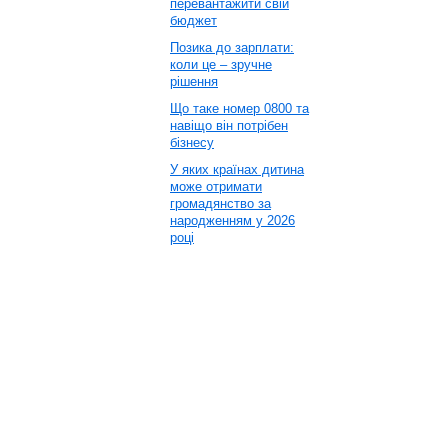
перевантажити свій
бюджет
Позика до зарплати:
коли це – зручне
рішення
Що таке номер 0800 та
навіщо він потрібен
бізнесу
У яких країнах дитина
може отримати
громадянство за
народженням у 2026
році