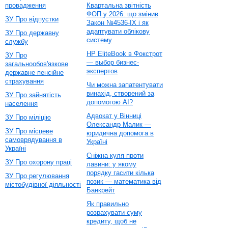
провадження
Квартальна звітність
ФОП у 2026: що змінив
ЗУ Про відпустки
Закон №4536-IX і як
адаптувати облікову
ЗУ Про державну
систему
службу
HP EliteBook в Фокстрот
ЗУ Про
— выбор бизнес-
загальнообов'язкове
экспертов
державне пенсійне
страхування
Чи можна запатентувати
винахід, створений за
ЗУ Про зайнятість
допомогою AI?
населення
Адвокат у Вінниці
ЗУ Про міліцію
Олександр Малик —
ЗУ Про місцеве
юридична допомога в
самоврядування в
Україні
Україні
Сніжна куля проти
ЗУ Про охорону праці
лавини: у якому
порядку гасити кілька
ЗУ Про регулювання
позик — математика від
містобудівної діяльності
Банкрейт
Як правильно
розрахувати суму
кредиту, щоб не