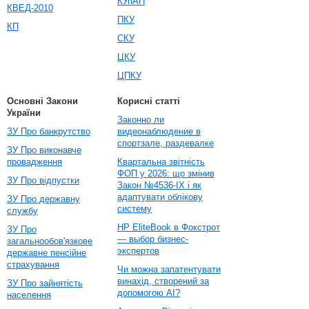
КУпАП
КВЕД-2010
ПКУ
КП
СКУ
ЦКУ
ЦПКУ
Основні Закони
Корисні статті
України
Законно ли
ЗУ Про банкрутство
видеонаблюдение в
спортзале, раздевалке
ЗУ Про виконавче
провадження
Квартальна звітність
ФОП у 2026: що змінив
ЗУ Про відпустки
Закон №4536-IX і як
адаптувати облікову
ЗУ Про державну
систему
службу
HP EliteBook в Фокстрот
ЗУ Про
— выбор бизнес-
загальнообов'язкове
экспертов
державне пенсійне
страхування
Чи можна запатентувати
винахід, створений за
ЗУ Про зайнятість
допомогою AI?
населення