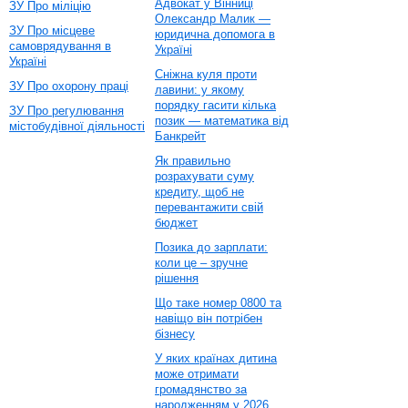
Адвокат у Вінниці
ЗУ Про міліцію
Олександр Малик —
ЗУ Про місцеве
юридична допомога в
самоврядування в
Україні
Україні
Сніжна куля проти
ЗУ Про охорону праці
лавини: у якому
порядку гасити кілька
ЗУ Про регулювання
позик — математика від
містобудівної діяльності
Банкрейт
Як правильно
розрахувати суму
кредиту, щоб не
перевантажити свій
бюджет
Позика до зарплати:
коли це – зручне
рішення
Що таке номер 0800 та
навіщо він потрібен
бізнесу
У яких країнах дитина
може отримати
громадянство за
народженням у 2026