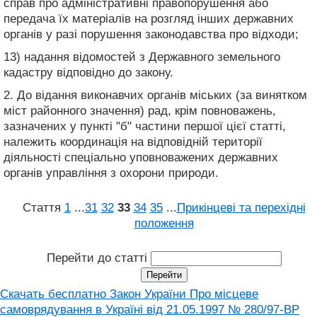
справ про адміністративні правопорушення або
передача їх матеріалів на розгляд інших державних
органів у разі порушення законодавства про відходи;
13) надання відомостей з Державного земельного
кадастру відповідно до закону.
2. До відання виконавчих органів міських (за винятком
міст районного значення) рад, крім повноважень,
зазначених у пункті "б" частини першої цієї статті,
належить координація на відповідній території
діяльності спеціально уповноважених державних
органів управління з охорони природи.
Стаття
1
...
31
32
33
34
35
...
Прикінцеві та перехідні
положення
Перейти до статті
Скачать бесплатно Закон України Про місцеве
самоврядування в Україні вiд 21.05.1997 № 280/97-ВР