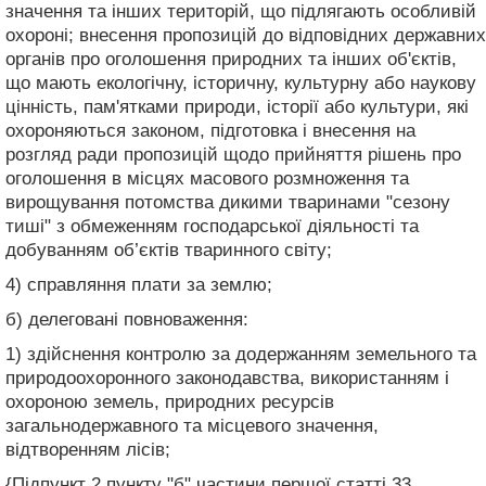
значення та інших територій, що підлягають особливій
охороні; внесення пропозицій до відповідних державних
органів про оголошення природних та інших об'єктів,
що мають екологічну, історичну, культурну або наукову
цінність, пам'ятками природи, історії або культури, які
охороняються законом, підготовка і внесення на
розгляд ради пропозицій щодо прийняття рішень про
оголошення в місцях масового розмноження та
вирощування потомства дикими тваринами "сезону
тиші" з обмеженням господарської діяльності та
добуванням об’єктів тваринного світу;
4) справляння плати за землю;
б) делеговані повноваження:
1) здійснення контролю за додержанням земельного та
природоохоронного законодавства, використанням і
охороною земель, природних ресурсів
загальнодержавного та місцевого значення,
відтворенням лісів;
{Підпункт 2 пункту "б" частини першої статті 33