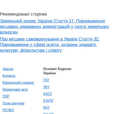
Рекомендовані сторінки
Земельний кодекс України Стаття 17. Повноваження
місцевих державних адміністрацій у галузі земельних
відносин
Про місцеве самоврядування в Україні Стаття 32.
Повноваження у сфері освіти, охорони здоров'я,
культури, фізкультури і спорту
Закони
Основні Кодески
України
Кодекси
ГКУ
Юридичний словник
ЗКУ
Нормативні акти
КАСУ
ПДР
КЗпПУ
План рахунків
ККУ
П(С)БО