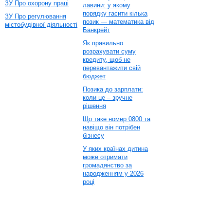
ЗУ Про охорону праці
лавини: у якому
порядку гасити кілька
ЗУ Про регулювання
позик — математика від
містобудівної діяльності
Банкрейт
Як правильно
розрахувати суму
кредиту, щоб не
перевантажити свій
бюджет
Позика до зарплати:
коли це – зручне
рішення
Що таке номер 0800 та
навіщо він потрібен
бізнесу
У яких країнах дитина
може отримати
громадянство за
народженням у 2026
році