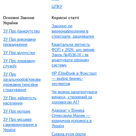
ЦПКУ
Основні Закони
Корисні статті
України
Законно ли
ЗУ Про банкрутство
видеонаблюдение в
спортзале, раздевалке
ЗУ Про виконавче
провадження
Квартальна звітність
ФОП у 2026: що змінив
ЗУ Про відпустки
Закон №4536-IX і як
адаптувати облікову
ЗУ Про державну
систему
службу
HP EliteBook в Фокстрот
ЗУ Про
— выбор бизнес-
загальнообов'язкове
экспертов
державне пенсійне
страхування
Чи можна запатентувати
винахід, створений за
ЗУ Про зайнятість
допомогою AI?
населення
Адвокат у Вінниці
ЗУ Про міліцію
Олександр Малик —
ЗУ Про місцеве
юридична допомога в
самоврядування в
Україні
Україні
Сніжна куля проти