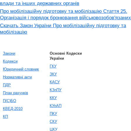
влади та інших державних органів
Про мобілізаційну підготовку та мобілізацію Стаття 25.
Організація і порядок бронювання військовозобов'язаних
Скачать Закон України Про мобілізаційну підготовку та
мобілізацію
Закони
Основні Кодески
України
Кодекси
ГКУ
Юридичний словник
ЗКУ
Нормативні акти
КАСУ
ПДР
КЗпПУ
План рахунків
ККУ
П(С)БО
КУпАП
КВЕД-2010
ПКУ
КП
СКУ
ЦКУ