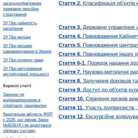
Стаття 2.
Класифікація об'єктів
загальнообов'язкове
державне пенсійне
страхування
ЗУ Про зайнятість
Стаття 3.
Державне управління у
населення
Стаття 4.
Повноваження Кабінету
ЗУ Про міліцію
Стаття 5.
Повноваження централь
ЗУ Про місцеве
самоврядування в Україні
Стаття 6.
Повноваження інших ор
ЗУ Про охорону праці
Стаття 6-1.
Порядок надання доз
ЗУ Про регулювання
Стаття 7.
Науково-методичні рад
містобудівної діяльності
Стаття 8.
Залучення фахівців та
Корисні статті
Стаття 9.
Доступ до об'єктів ку
Законно ли
Стаття 10.
Сприяння органів вик
видеонаблюдение в
спортзале, раздевалке
Стаття 11.
Участь підприємств, з
Квартальна звітність ФОП
Стаття 12.
Екскурсійне відвідува
у 2026: що змінив Закон
№4536-IX і як адаптувати
облікову систему