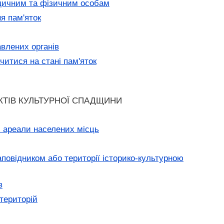
идичним та фізичним особам
ня пам'яток
авлених органів
читися на стані пам'яток
КТІВ КУЛЬТУРНОЇ СПАДЩИНИ
і ареали населених місць
повідником або території історико-культурною
в
територій