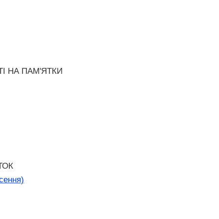
І НА ПАМ'ЯТКИ
ТОК
сення)