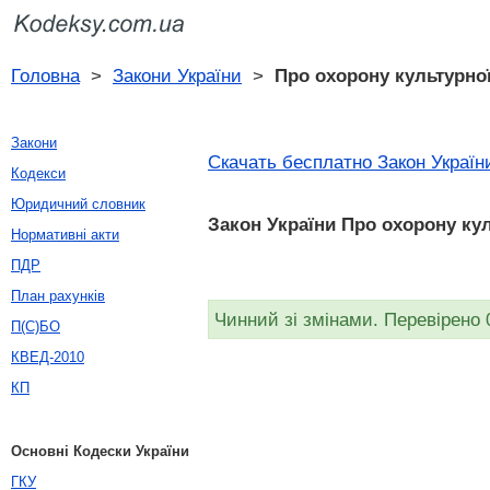
Головна
>
Закони України
>
Про охорону культурно
Закони
Скачать бесплатно Закон України
Кодекси
Юридичний словник
Закон України Про охорону кул
Нормативні акти
ПДР
План рахунків
Чинний зі змінами. Перевірено 
П(С)БО
КВЕД-2010
КП
Основні Кодески України
ГКУ