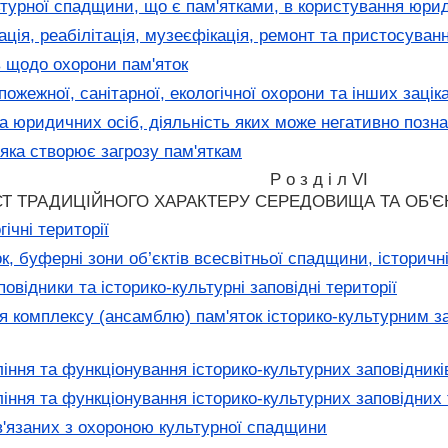
ьтурної спадщини, що є пам'ятками, в користування юр
ція, реабілітація, музеєфікація, ремонт та пристосуван
 щодо охорони пам'яток
ожежної, санітарної, екологічної охорони та інших зацік
 юридичних осіб, діяльність яких може негативно позна
 яка створює загрозу пам'яткам
Р о з д і л VI
Т ТРАДИЦІЙНОГО ХАРАКТЕРУ СЕРЕДОВИЩА ТА ОБ'Є
ічні території
, буферні зони об’єктів всесвітньої спадщини, історичн
овідники та історико-культурні заповідні території
 комплексу (ансамблю) пам'яток історико-культурним за
ння та функціонування історико-культурних заповідникі
іння та функціонування історико-культурних заповідних 
в'язаних з охороною культурної спадщини