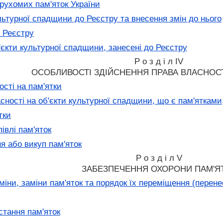
ухомих пам'яток України
льтурної спадщини до Реєстру та внесення змін до нього
 Реєстру
єкти культурної спадщини, занесені до Реєстру
Р о з д і л IV
ОСОБЛИВОСТІ ЗДІЙСНЕННЯ ПРАВА ВЛАСНОСТ
сті на пам'ятки
сності на об'єкти культурної спадщини, що є пам'ятками
тки
івлі пам'яток
 або викуп пам'яток
Р о з д і л V
ЗАБЕЗПЕЧЕННЯ ОХОРОНИ ПАМ'Я
іни, заміни пам'яток та порядок їх переміщення (перене
тання пам'яток