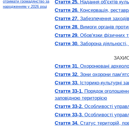
Стаття 25.
Надання об'єктів кул
отримати громадянство за
народженням у 2026 році
Стаття 26.
Консервація, реставра
Стаття 27.
Забезпечення заходів
Стаття 28.
Вимоги органів протип
Стаття 29.
Обов'язки фізичних та
Стаття 30.
Заборона діяльності,
ЗАХИС
Стаття 31.
Охоронювані археолог
Стаття 32.
Зони охорони пам’яток
Стаття 33.
Історико-культурні зап
Стаття 33-1.
Порядок оголошення
заповідною територією
Стаття 33-2.
Особливості управлі
Стаття 33-3.
Особливості управл
Стаття 34.
Статус територій, по