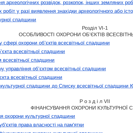
я археологічних розвідок, розкопок, інших земляних роб
робіт у разі виявлення знахідки археологічного або іст
турної спадщини
Розділ VI-1
ОСОБЛИВОСТІ ОХОРОНИ ОБ’ЄКТІВ ВСЕСВІТ
 сфері охорони об’єктів всесвітньої спадщини
’єкта всесвітньої спадщини
м всесвітньої спадщини
у управління об’єктом всесвітньої спадщини
єкта всесвітньої спадщини
 культурної спадщини до Списку всесвітньої спадщин
Р о з д і л VII
ФІНАНСУВАННЯ ОХОРОНИ КУЛЬТУРНОЇ
я охорони культурної спадщини
уб'єктів права власності на пам'ятки