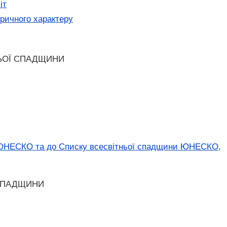
іт
оричного характеру
НЬОЇ СПАДЩИНИ
и ЮНЕСКО та до Списку всесвітньої спадщини ЮНЕСКО,
 СПАДЩИНИ