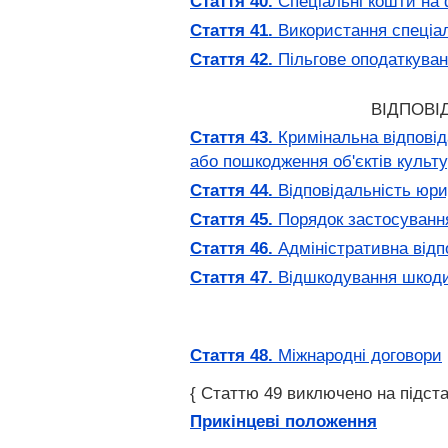
Стаття 40.
Спеціальні кошти на 
Стаття 41.
Використання спеціал
Стаття 42.
Пільгове оподаткуван
ВІДПОВІ
Стаття 43.
Кримінальна відповід
або пошкодження об'єктів культ
Стаття 44.
Відповідальність юри
Стаття 45.
Порядок застосування
Стаття 46.
Адміністративна відп
Стаття 47.
Відшкодування шкод
Стаття 48.
Міжнародні договори
{ Статтю 49 виключено на підстав
Прикінцеві положення