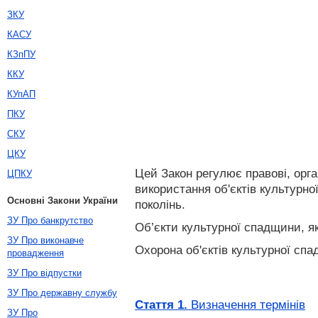
ЗКУ
КАСУ
КЗпПУ
ККУ
КУпАП
ПКУ
СКУ
ЦКУ
Цей Закон регулює правові, орга
ЦПКУ
використання об'єктів культурно
Основні Закони України
поколінь.
ЗУ Про банкрутство
Об’єкти культурної спадщини, як
ЗУ Про виконавче
Охорона об'єктів культурної спа
провадження
ЗУ Про відпустки
ЗУ Про державну службу
Стаття 1.
Визначення термінів
ЗУ Про