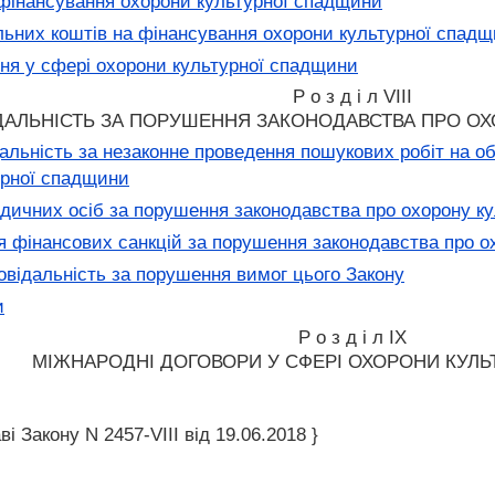
фінансування охорони культурної спадщини
ьних коштів на фінансування охорони культурної спад
ня у сфері охорони культурної спадщини
Р о з д і л VIII
ДАЛЬНІСТЬ ЗА ПОРУШЕННЯ ЗАКОНОДАВСТВА ПРО О
альність за незаконне проведення пошукових робіт на об
урної спадщини
дичних осіб за порушення законодавства про охорону к
 фінансових санкцій за порушення законодавства про о
овідальність за порушення вимог цього Закону
и
Р о з д і л IX
МІЖНАРОДНІ ДОГОВОРИ У СФЕРІ ОХОРОНИ КУЛ
і Закону N 2457-VIII від 19.06.2018 }