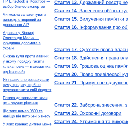
HP EliteBook в Фокстрот —
Стаття 13.
Державний реєстр нер
выбор бизнес-экспертов
Стаття 14.
Занесення об'єкта ку
Чи можна запатентувати
Стаття 15.
Вилучення пам'ятки з
винахід, створений за
допомогою AI?
Стаття 16.
Інформування про об'
Адвокат у Вінниці
Олександр Малик —
юридична допомога в
Україні
Стаття 17.
Суб'єкти права власно
Сніжна куля проти лавини:
Стаття 18.
Здійснення права вла
у якому порядку гасити
Стаття 19.
Грошова оцінка пам'я
кілька позик — математика
від Банкрейт
Стаття 20.
Право привілеєвої куп
Як правильно розрахувати
Стаття 21.
Примусове відчуження
суму кредиту, щоб не
перевантажити свій бюджет
Позика до зарплати: коли
це – зручне рішення
Стаття 22.
Заборона знесення, зм
Що таке номер 0800 та
Стаття 23.
Охоронні договори
навіщо він потрібен бізнесу
Стаття 24.
Утримання та викорис
У яких країнах дитина може