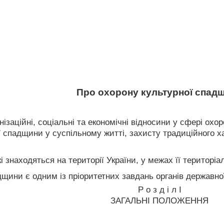
Про охорону культурної спад
нізаційні, соціальні та економічні відносини у сфері ох
ї спадщини у суспільному житті, захисту традиційного х
і знаходяться на території України, у межах її територ
дщини є одним із пріоритетних завдань органів державно
Р о з д і л I
ЗАГАЛЬНІ ПОЛОЖЕННЯ