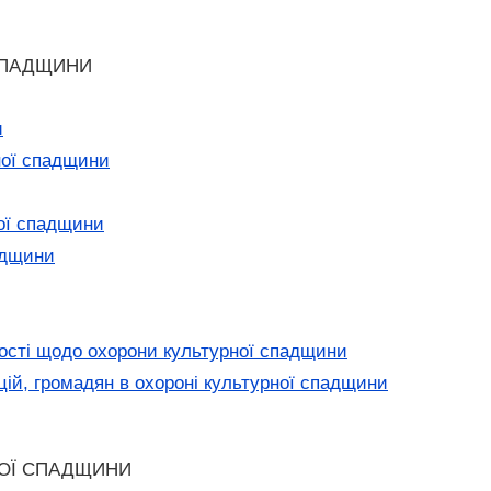
СПАДЩИНИ
и
ної спадщини
ної спадщини
адщини
ності щодо охорони культурної спадщини
ацій, громадян в охороні культурної спадщини
НОЇ СПАДЩИНИ