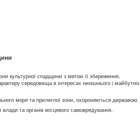
щини
орони культурної спадщини з метою її збереження,
арактеру середовища в інтересах нинішнього і майбутніх
іального моря та прилеглої зони, охороняються державою.
ї влади та органів місцевого самоврядування.