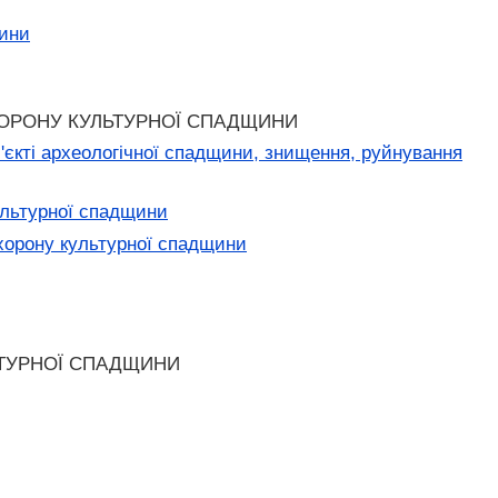
щини
ХОРОНУ КУЛЬТУРНОЇ СПАДЩИНИ
'єкті археологічної спадщини, знищення, руйнування
ультурної спадщини
хорону культурної спадщини
ЬТУРНОЇ СПАДЩИНИ