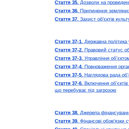
Стаття 35.
Дозволи на проведенн
Стаття 36.
Припинення земляних 
Стаття 37.
Захист об'єктів куль
Стаття 37-1.
Державна політика у
Стаття 37-2.
Правовий статус об
Стаття 37-3.
Управління об’єкто
Стаття 37-4.
Повноваження орган
Стаття 37-5.
Наглядова рада об’
Стаття 37-6.
Включення об’єктів
що перебуває під загрозою
Стаття 38.
Джерела фінансуванн
Стаття 39.
Фінансові обов'язки с