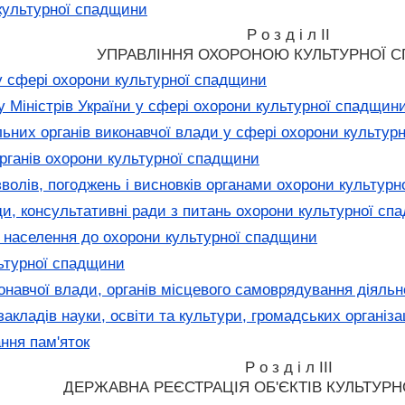
 культурної спадщини
Р о з д і л II
УПРАВЛІННЯ ОХОРОНОЮ КУЛЬТУРНОЇ 
 сфері охорони культурної спадщини
 Міністрів України у сфері охорони культурної спадщин
них органів виконавчої влади у сфері охорони культур
ганів охорони культурної спадщини
волів, погоджень і висновків органами охорони культур
и, консультативні ради з питань охорони культурної сп
 населення до охорони культурної спадщини
льтурної спадщини
онавчої влади, органів місцевого самоврядування діяль
акладів науки, освіти та культури, громадських організ
ння пам'яток
Р о з д і л III
ДЕРЖАВНА РЕЄСТРАЦІЯ ОБ'ЄКТІВ КУЛЬТУР