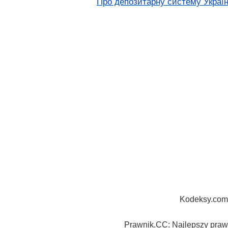
Про депозитарну систему Украї
Kodeksy.com
Prawnik.CC: Najlepszy prawn