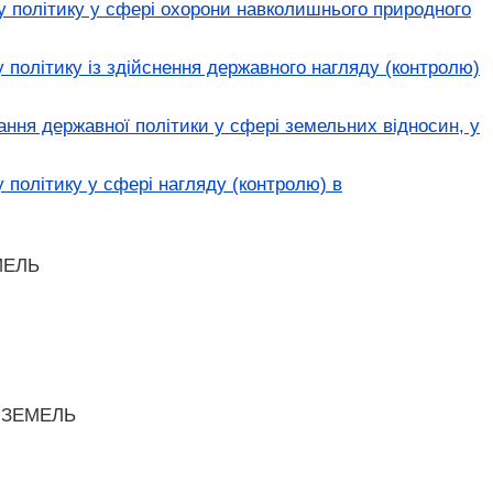
у політику у сфері охорони навколишнього природного
політику із здійснення державного нагляду (контролю)
ння державної політики у сфері земельних відносин, у
політику у сфері нагляду (контролю) в
МЕЛЬ
 ЗЕМЕЛЬ