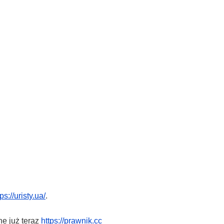
tps://uristy.ua/
.
ne już teraz
https://prawnik.cc