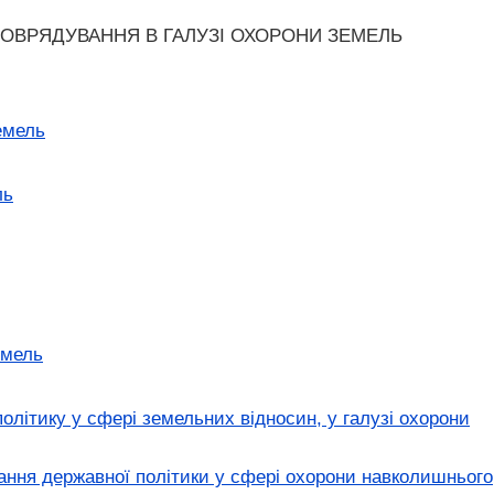
МОВРЯДУВАННЯ В ГАЛУЗІ ОХОРОНИ ЗЕМЕЛЬ
емель
ль
емель
літику у сфері земельних відносин, у галузі охорони
ння державної політики у сфері охорони навколишнього