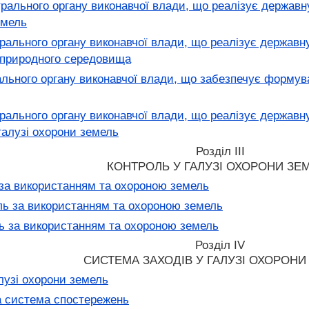
рального органу виконавчої влади, що реалізує державн
емель
льного органу виконавчої влади, що реалізує державну 
 природного середовища
ьного органу виконавчої влади, що забезпечує формува
ального органу виконавчої влади, що реалізує державну 
галузі охорони земель
Розділ III
КОНТРОЛЬ У ГАЛУЗІ ОХОРОНИ ЗЕ
за використанням та охороною земель
ь за використанням та охороною земель
ь за використанням та охороною земель
Розділ IV
СИСТЕМА ЗАХОДІВ У ГАЛУЗІ ОХОРОНИ
лузі охорони земель
 система спостережень