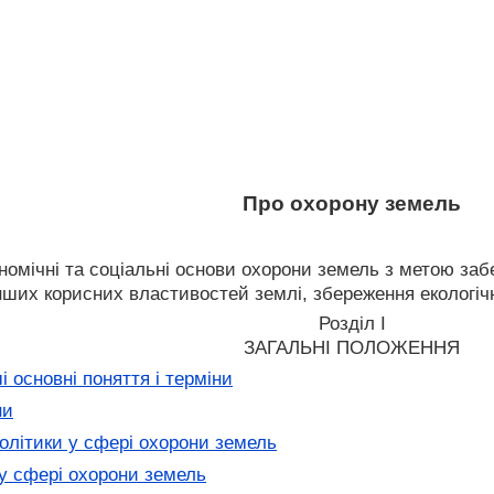
Про охорону земель
номічні та соціальні основи охорони земель з метою заб
нших корисних властивостей землі, збереження екологіч
Розділ I
ЗАГАЛЬНІ ПОЛОЖЕННЯ
 основні поняття і терміни
ни
літики у сфері охорони земель
у сфері охорони земель