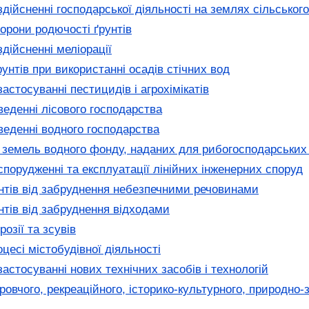
дійсненні господарської діяльності на землях сільськог
орони родючості ґрунтів
дійсненні меліорації
нтів при використанні осадів стічних вод
стосуванні пестицидів і агрохімікатів
еденні лісового господарства
еденні водного господарства
земель водного фонду, наданих для рибогосподарських
порудженні та експлуатації лінійних інженерних споруд
нтів від забруднення небезпечними речовинами
нтів від забруднення відходами
озії та зсувів
есі містобудівної діяльності
стосуванні нових технічних засобів і технологій
овчого, рекреаційного, історико-культурного, природно-