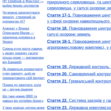
HP EliteBook в Фокстрот —
природного середовища, та цент
выбор бизнес-экспертов
середовища, у галузі охорони з
Чи можна запатентувати
Стаття 17-1.
Повноваження центра
винахід, створений за
у сфері охорони навколишнього
допомогою AI?
Стаття 18.
Повноваження централ
Адвокат у Вінниці
Олександр Малик —
галузі охорони земель
юридична допомога в
Стаття 18-1.
Повноваження центр
Україні
агропромисловому комплексі, у 
Сніжна куля проти лавини:
у якому порядку гасити
кілька позик — математика
від Банкрейт
Стаття 19.
Державний контроль 
Як правильно розрахувати
Стаття 20.
Самоврядний контрол
суму кредиту, щоб не
перевантажити свій бюджет
Стаття 21.
Громадський контрол
Позика до зарплати: коли
це – зручне рішення
Що таке номер 0800 та
Стаття 22.
Система заходів у га
навіщо він потрібен бізнесу
Стаття 23.
Державна комплексна
У яких країнах дитина може