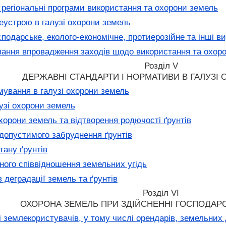
регіональні програми використання та охорони земель
еустрою в галузі охорони земель
подарське, еколого-економічне, протиерозійне та інші в
ння впровадження заходів щодо використання та охорон
Розділ V
ДЕРЖАВНІ СТАНДАРТИ І НОРМАТИВИ В ГАЛУЗІ
мування в галузі охорони земель
узі охорони земель
хорони земель та відтворення родючості ґрунтів
опустимого забруднення ґрунтів
тану ґрунтів
ого співвідношення земельних угідь
деградації земель та ґрунтів
Розділ VI
ОХОРОНА ЗЕМЕЛЬ ПРИ ЗДІЙСНЕННІ ГОСПОДАРС
 землекористувачів, у тому числі орендарів, земельних д