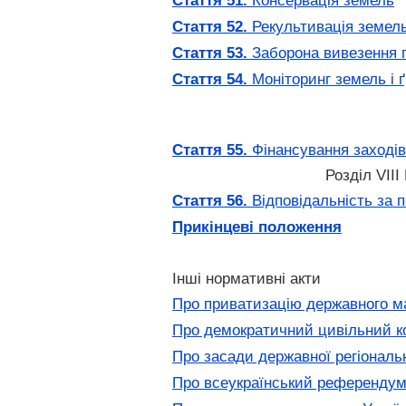
Стаття 51.
Консервація земель
Стаття 52.
Рекультивація земел
Стаття 53.
Заборона вивезення ґ
Стаття 54.
Моніторинг земель і ґ
Стаття 55.
Фінансування заходів
Розділ V
Стаття 56.
Відповідальність за 
Прикінцеві положення
Інші нормативні акти
Про приватизацію державного м
Про демократичний цивільний к
Про засади державної регіональн
Про всеукраїнський референду