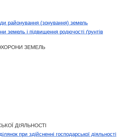
иди районування (зонування) земель
и земель і підвищення родючості ґрунтів
 ОХОРОНИ ЗЕМЕЛЬ
ЬКОЇ ДІЯЛЬНОСТІ
ілянок при здійсненні господарської діяльності