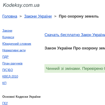
Головна
>
Закони України
>
Про охорону земель
Закони
Скачать бесплатно Закон Україн
Кодекси
Юридичний словник
Закон України Про охорону зем
Нормативні акти
ПДР
План рахунків
Чинний зі змінами. Перевірено 
П(С)БО
КВЕД-2010
КП
Основні Кодески України
ГКУ