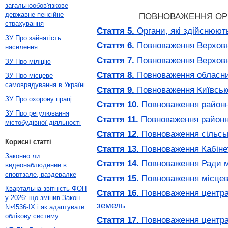
загальнообов'язкове
державне пенсійне
ПОВНОВАЖЕННЯ ОРГ
страхування
Стаття 5.
Органи, які здійснюют
ЗУ Про зайнятість
Стаття 6.
Повноваження Верховно
населення
Стаття 7.
Повноваження Верховно
ЗУ Про міліцію
Стаття 8.
Повноваження обласних
ЗУ Про місцеве
самоврядування в Україні
Стаття 9.
Повноваження Київської
ЗУ Про охорону праці
Стаття 10.
Повноваження районни
ЗУ Про регулювання
Стаття 11.
Повноваження районни
містобудівної діяльності
Стаття 12.
Повноваження сільськ
Корисні статті
Стаття 13.
Повноваження Кабінету
Законно ли
Стаття 14.
Повноваження Ради мі
видеонаблюдение в
спортзале, раздевалке
Стаття 15.
Повноваження місцеви
Квартальна звітність ФОП
Стаття 16.
Повноваження централ
у 2026: що змінив Закон
земель
№4536-IX і як адаптувати
облікову систему
Стаття 17.
Повноваження централ