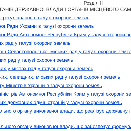
Розділ II
АНІВ ДЕРЖАВНОЇ ВЛАДИ І ОРГАНІВ МІСЦЕВОГО СА
ь регулювання в галузі охорони земель
ї Ради України в галузі охорони земель
ї Ради Автономної Республіки Крим у галузі охорони з
 рад у галузі охорони земель
 і Севастопольської міських рад у галузі охорони земе
х рад у галузі охорони земель
х у містах рад у галузі охорони земель
их, селищних, міських рад у галузі охорони земель
 Міністрів України в галузі охорони земель
ністрів Автономної Республіки Крим у галузі охорони з
х державних адміністрацій у галузі охорони земель
ьного органу виконавчої влади, що реалізує державну по
ьного органу виконавчої влади, що забезпечує формува