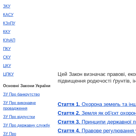
ЗКУ
КАСУ
КЗпПУ
ККУ
КУпАП
ПКУ
СКУ
ЦКУ
Цей Закон визначає правові, еко
ЦПКУ
підвищення родючості ґрунтів, і
Основні Закони України
ЗУ Про банкрутство
ЗУ Про виконавче
Стаття 1.
Охорона земель та інші
провадження
Стаття 2.
Земля як об'єкт охоро
ЗУ Про відпустки
Стаття 3.
Принципи державної по
ЗУ Про державну службу
Стаття 4.
Правове регулювання 
ЗУ Про