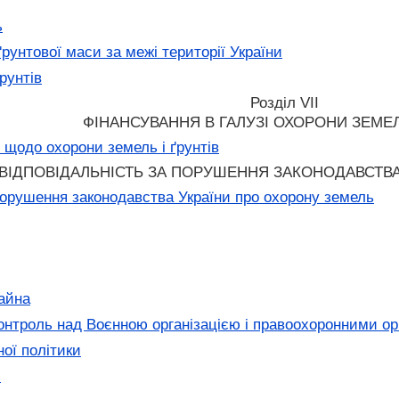
ь
рунтової маси за межі території України
рунтів
Розділ VII
ФІНАНСУВАННЯ В ГАЛУЗІ ОХОРОНИ ЗЕМЕЛЬ
 щодо охорони земель і ґрунтів
III ВІДПОВІДАЛЬНІСТЬ ЗА ПОРУШЕННЯ ЗАКОНОДАВСТ
порушення законодавства України про охорону земель
айна
онтроль над Воєнною організацією і правоохоронними о
ої політики
м