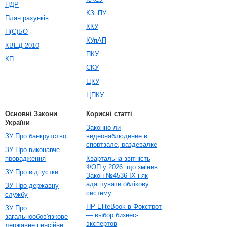
ПДР
КЗпПУ
План рахунків
ККУ
П(С)БО
КУпАП
КВЕД-2010
ПКУ
КП
СКУ
ЦКУ
ЦПКУ
Основні Закони
Корисні статті
України
Законно ли
ЗУ Про банкрутство
видеонаблюдение в
спортзале, раздевалке
ЗУ Про виконавче
провадження
Квартальна звітність
ФОП у 2026: що змінив
ЗУ Про відпустки
Закон №4536-IX і як
адаптувати облікову
ЗУ Про державну
систему
службу
HP EliteBook в Фокстрот
ЗУ Про
— выбор бизнес-
загальнообов'язкове
экспертов
державне пенсійне