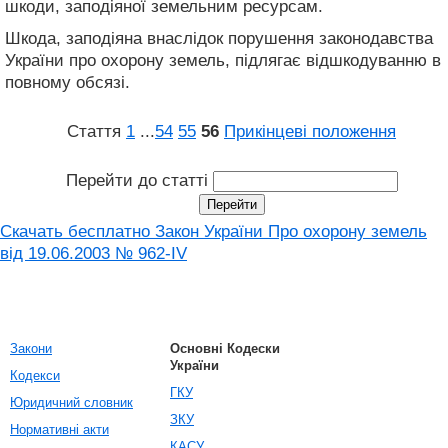
шкоди, заподіяної земельним ресурсам.
Шкода, заподіяна внаслідок порушення законодавства
України про охорону земель, підлягає відшкодуванню в
повному обсязі.
Стаття
1
...
54
55
56
Прикінцеві положення
Перейти до статті
Скачать бесплатно Закон України Про охорону земель
від 19.06.2003 № 962-IV
Закони
Основні Кодески
України
Кодекси
ГКУ
Юридичний словник
ЗКУ
Нормативні акти
КАСУ