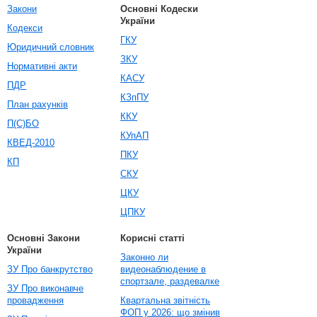
Закони
Основні Кодески
України
Кодекси
ГКУ
Юридичний словник
ЗКУ
Нормативні акти
КАСУ
ПДР
КЗпПУ
План рахунків
ККУ
П(С)БО
КУпАП
КВЕД-2010
ПКУ
КП
СКУ
ЦКУ
ЦПКУ
Основні Закони
Корисні статті
України
Законно ли
ЗУ Про банкрутство
видеонаблюдение в
спортзале, раздевалке
ЗУ Про виконавче
провадження
Квартальна звітність
ФОП у 2026: що змінив