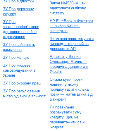
ЗУ Про відпустки
Закон №4536-IX і як
адаптувати облікову
ЗУ Про державну
систему
службу
HP EliteBook в Фокстрот
ЗУ Про
— выбор бизнес-
загальнообов'язкове
экспертов
державне пенсійне
страхування
Чи можна запатентувати
винахід, створений за
ЗУ Про зайнятість
допомогою AI?
населення
Адвокат у Вінниці
ЗУ Про міліцію
Олександр Малик —
ЗУ Про місцеве
юридична допомога в
самоврядування в
Україні
Україні
Сніжна куля проти
ЗУ Про охорону праці
лавини: у якому
порядку гасити кілька
ЗУ Про регулювання
позик — математика від
містобудівної діяльності
Банкрейт
Як правильно
розрахувати суму
кредиту, щоб не
перевантажити свій
бюджет