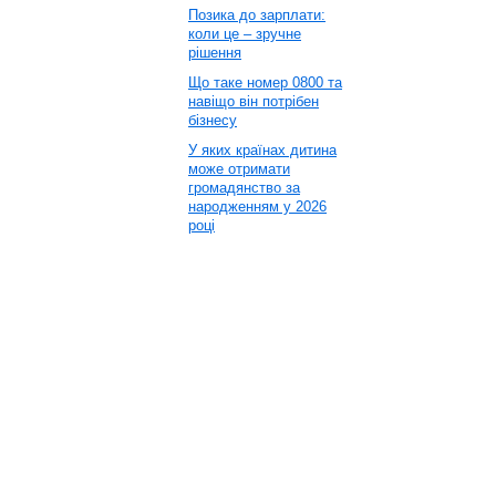
Позика до зарплати:
коли це – зручне
рішення
Що таке номер 0800 та
навіщо він потрібен
бізнесу
У яких країнах дитина
може отримати
громадянство за
народженням у 2026
році