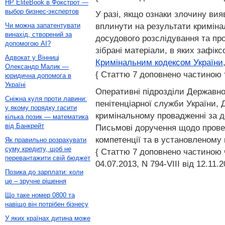
HP EliteBook в Фокстрот —
выбор бизнес-экспертов
У разі, якщо ознаки злочину ви
вплинути на результати криміна
Чи можна запатентувати
винахід, створений за
досудового розслідування та про
допомогою AI?
зібрані матеріали, в яких зафікс
Адвокат у Вінниці
Кримінальним кодексом України
Олександр Малик —
{ Статтю 7 доповнено частиною т
юридична допомога в
Україні
Оперативні підрозділи Державног
Сніжна куля проти лавини:
пенітенціарної служби України, Д
у якому порядку гасити
кримінальному провадженні за д
кілька позик — математика
від Банкрейт
Письмові доручення щодо провед
компетенції та в установленому
Як правильно розрахувати
суму кредиту, щоб не
{ Статтю 7 доповнено частиною че
перевантажити свій бюджет
04.07.2013, N 794-VIII від 12.11.2
Позика до зарплати: коли
це – зручне рішення
Що таке номер 0800 та
навіщо він потрібен бізнесу
У яких країнах дитина може