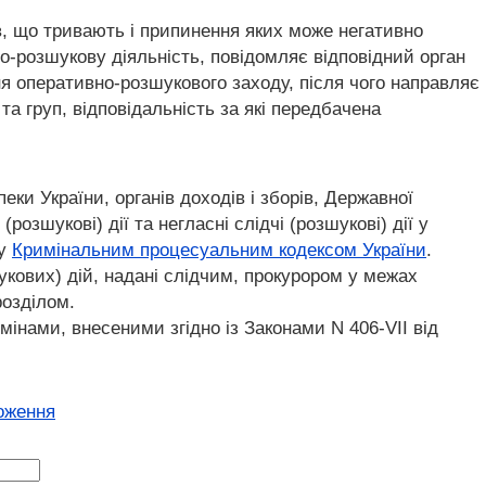
в, що тривають і припинення яких може негативно
о-розшукову діяльність, повідомляє відповідний орган
ня оперативно-розшукового заходу, після чого направляє
та груп, відповідальність за які передбачена
ки України, органів доходів і зборів, Державної
озшукові) дії та негласні слідчі (розшукові) дії у
му
Кримінальним процесуальним кодексом України
.
кових) дій, надані слідчим, прокурором у межах
розділом.
змінами, внесеними згідно із Законами N 406-VII від
оження