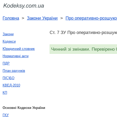
Головна
>
Закони України
>
Про оперативно-розшуко
Ст. 7 ЗУ Про оперативно-розшуко
Закони
Кодекси
Чинний зі змінами. Перевірено 
Юридичний словник
Нормативні акти
ПДР
План рахунків
П(С)БО
КВЕД-2010
КП
Основні Кодески України
ГКУ