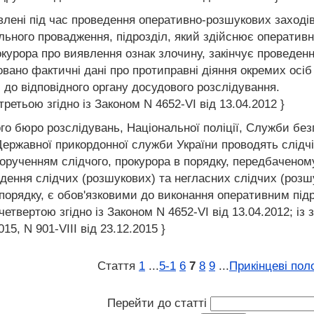
явлені під час проведення оперативно-розшукових заході
льного провадження, підрозділ, який здійснює оперативн
курора про виявлення ознак злочину, закінчує проведен
овано фактичні дані про протиправні діяння окремих осіб 
, до відповідного органу досудового розслідування.
ретьою згідно із Законом N 4652-VI від 13.04.2012 }
о бюро розслідувань, Національної поліції, Служби безпе
ержавної прикордонної служби України проводять слідчі (р
орученням слідчого, прокурора в порядку, передбачено
ення слідчих (розшукових) та негласних слідчих (розшу
 порядку, є обов'язковими до виконання оперативним під
твертою згідно із Законом N 4652-VI від 13.04.2012; із 
015, N 901-VIII від 23.12.2015 }
Стаття
1
...
5‑1
6
7
8
9
...
Прикінцеві пол
Перейти до статті