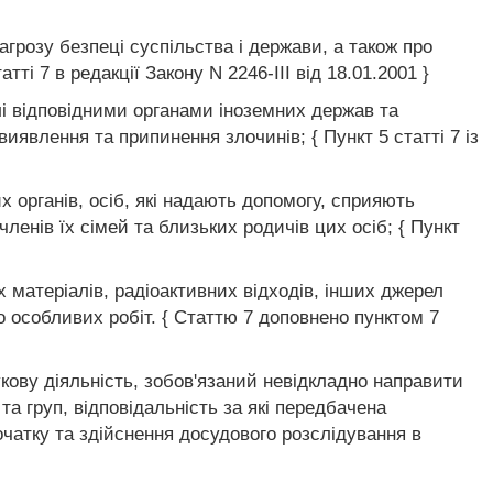
агрозу безпеці суспільства і держави, а також про
ті 7 в редакції Закону N 2246-III від 18.01.2001 }
і відповідними органами іноземних держав та
явлення та припинення злочинів; { Пункт 5 статті 7 із
х органів, осіб, які надають допомогу, сприяють
членів їх сімей та близьких родичів цих осіб; { Пункт
х матеріалів, радіоактивних відходів, інших джерел
о особливих робіт. { Статтю 7 доповнено пунктом 7
кову діяльність, зобов'язаний невідкладно направити
та груп, відповідальність за які передбачена
очатку та здійснення досудового розслідування в