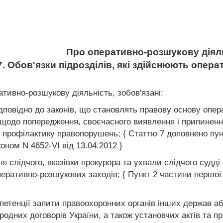
Про оперативно-розшукову діял
7. Обов'язки підрозділів, які здійснюють опер
ативно-розшукову діяльність, зобов'язані:
дповідно до законів, що становлять правову основу опер
щодо попередження, своєчасного виявлення і припинення
профілактику правопорушень; { Статтю 7 доповнено пунктом
оном N 4652-VI від 13.04.2012 }
я слідчого, вказівки прокурора та ухвали слідчого судді
перативно-розшукових заходів; { Пункт 2 частини першої с
мпетенції запити правоохоронних органів інших держав а
родних договорів України, а також установчих актів та 