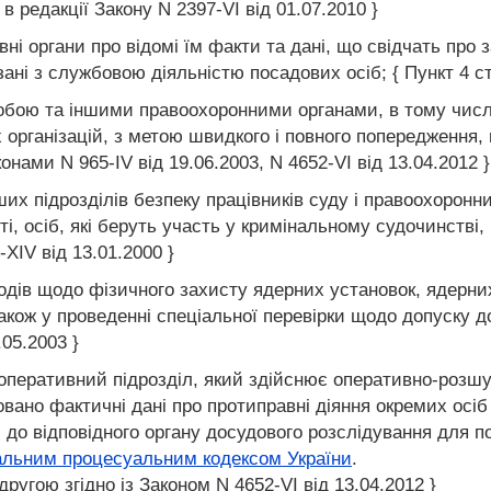
7 в редакції Закону N 2397-VI від 01.07.2010 }
ні органи про відомі їм факти та дані, що свідчать про з
ні з службовою діяльністю посадових осіб; { Пункт 4 стат
обою та іншими правоохоронними органами, в тому числ
рганізацій, з метою швидкого і повного попередження, ви
онами N 965-IV від 19.06.2003, N 4652-VI від 13.04.2012 }
ших підрозділів безпеку працівників суду і правоохоронни
, осіб, які беруть участь у кримінальному судочинстві, 
-XIV від 13.01.2000 }
ходів щодо фізичного захисту ядерних установок, ядерни
акож у проведенні спеціальної перевірки щодо допуску д
.05.2003 }
 оперативний підрозділ, який здійснює оперативно-розшу
овано фактичні дані про протиправні діяння окремих осіб 
, до відповідного органу досудового розслідування для п
альним процесуальним кодексом України
.
ругою згідно із Законом N 4652-VI від 13.04.2012 }