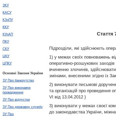
ЗКУ
КАСУ
КЗпПУ
ККУ
Стаття 
КУпАП
ПКУ
Підрозділи, які здійснюють опер
СКУ
ЦКУ
1) у межах своїх повноважень ві
оперативно-розшукових заходів 
ЦПКУ
вчиненню злочинів, здійснювати 
Основні Закони України
змінами, внесеними згідно із Зак
ЗУ Про банкрутство
2) виконувати письмові дорученн
ЗУ Про виконавче
та організацій про проведення о
провадження
VI від 13.04.2012 }
ЗУ Про відпустки
3) виконувати у межах своєї ко
ЗУ Про державну службу
до законодавства України, міжна
ЗУ Про