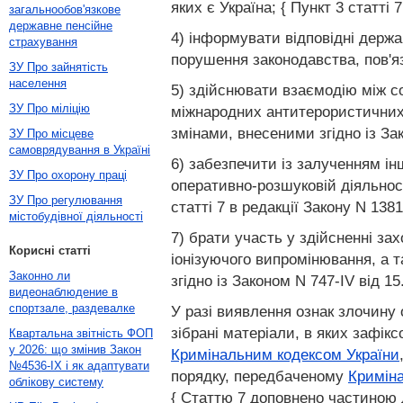
яких є Україна; { Пункт 3 статті 
загальнообов'язкове
державне пенсійне
4) інформувати відповідні держав
страхування
порушення законодавства, пов'яза
ЗУ Про зайнятість
населення
5) здійснювати взаємодію між с
ЗУ Про міліцію
міжнародних антитерористичних о
змінами, внесеними згідно із Зак
ЗУ Про місцеве
самоврядування в Україні
6) забезпечити із залученням ін
ЗУ Про охорону праці
оперативно-розшуковій діяльності
ЗУ Про регулювання
статті 7 в редакції Закону N 1381
містобудівної діяльності
7) брати участь у здійсненні за
Корисні статті
іонізуючого випромінювання, а т
Законно ли
згідно із Законом N 747-IV від 15
видеонаблюдение в
спортзале, раздевалке
У разі виявлення ознак злочину
зібрані матеріали, в яких зафікс
Квартальна звітність ФОП
у 2026: що змінив Закон
Кримінальним кодексом України
№4536-IX і як адаптувати
порядку, передбаченому
Кримін
облікову систему
{ Статтю 7 доповнено частиною д