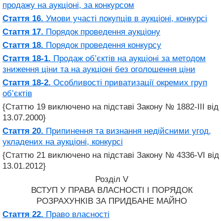
продажу на аукціоні, за конкурсом
Стаття 16.
Умови участі покупців в аукціоні, конкурсі
Стаття 17.
Порядок проведення аукціону
Стаття 18.
Порядок проведення конкурсу
Стаття 18-1.
Продаж об’єктів на аукціоні за методом
зниження ціни та на аукціоні без оголошення ціни
Стаття 18-2.
Особливості приватизації окремих груп
об’єктів
{Статтю 19 виключено на підставі Закону № 1882-III від
13.07.2000}
Стаття 20.
Припинення та визнання недійсними угод,
укладених на аукціоні, конкурсі
{Статтю 21 виключено на підставі Закону № 4336-VI від
13.01.2012}
Розділ V
ВСТУП У ПРАВА ВЛАСНОСТІ І ПОРЯДОК
РОЗРАХУНКІВ ЗА ПРИДБАНЕ МАЙНО
Стаття 22.
Право власності