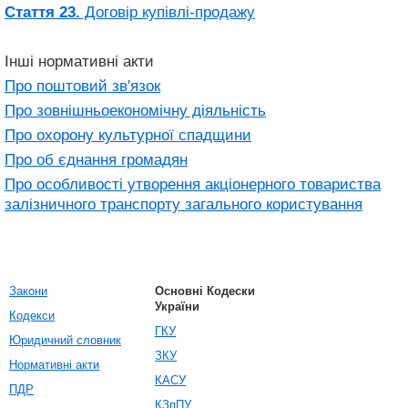
Стаття 23.
Договір купівлі-продажу
Інші нормативні акти
Про поштовий зв'язок
Про зовнішньоекономічну діяльність
Про охорону культурної спадщини
Про об єднання громадян
Про особливості утворення акціонерного товариства
залізничного транспорту загального користування
Закони
Основні Кодески
України
Кодекси
ГКУ
Юридичний словник
ЗКУ
Нормативні акти
КАСУ
ПДР
КЗпПУ