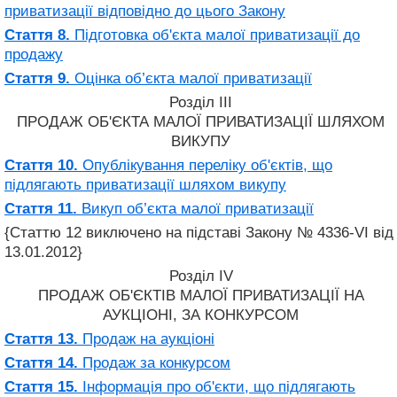
приватизації відповідно до цього Закону
Стаття 8.
Підготовка об'єкта малої приватизації до
продажу
Стаття 9.
Оцінка об’єкта малої приватизації
Розділ III
ПРОДАЖ ОБ'ЄКТА МАЛОЇ ПРИВАТИЗАЦІЇ ШЛЯХОМ
ВИКУПУ
Стаття 10.
Опублікування переліку об'єктів, що
підлягають приватизації шляхом викупу
Стаття 11.
Викуп об’єкта малої приватизації
{Статтю 12 виключено на підставі Закону № 4336-VI від
13.01.2012}
Розділ IV
ПРОДАЖ ОБ'ЄКТІВ МАЛОЇ ПРИВАТИЗАЦІЇ НА
АУКЦІОНІ, ЗА КОНКУРСОМ
Стаття 13.
Продаж на аукціоні
Стаття 14.
Продаж за конкурсом
Стаття 15.
Інформація про об'єкти, що підлягають