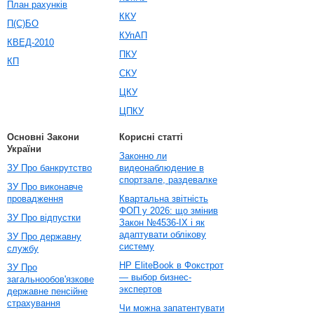
План рахунків
ККУ
П(С)БО
КУпАП
КВЕД-2010
ПКУ
КП
СКУ
ЦКУ
ЦПКУ
Основні Закони
Корисні статті
України
Законно ли
ЗУ Про банкрутство
видеонаблюдение в
спортзале, раздевалке
ЗУ Про виконавче
провадження
Квартальна звітність
ФОП у 2026: що змінив
ЗУ Про відпустки
Закон №4536-IX і як
адаптувати облікову
ЗУ Про державну
систему
службу
HP EliteBook в Фокстрот
ЗУ Про
— выбор бизнес-
загальнообов'язкове
экспертов
державне пенсійне
страхування
Чи можна запатентувати