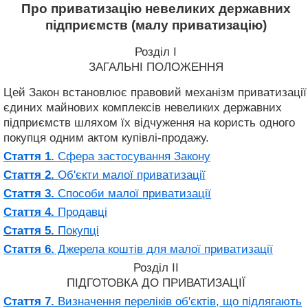
Про приватизацію невеликих державних
підприємств (малу приватизацію)
Розділ I
ЗАГАЛЬНІ ПОЛОЖЕННЯ
Цей Закон встановлює правовий механізм приватизації
єдиних майнових комплексів невеликих державних
підприємств шляхом їх відчуження на користь одного
покупця одним актом купівлі-продажу.
Стаття 1.
Сфера застосування Закону
Стаття 2.
Об'єкти малої приватизації
Стаття 3.
Способи малої приватизації
Стаття 4.
Продавці
Стаття 5.
Покупці
Стаття 6.
Джерела коштів для малої приватизації
Розділ II
ПІДГОТОВКА ДО ПРИВАТИЗАЦІЇ
Стаття 7.
Визначення переліків об'єктів, що підлягають