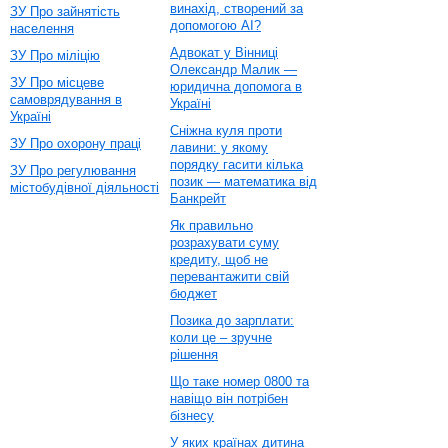
винахід, створений за
ЗУ Про зайнятість
допомогою AI?
населення
Адвокат у Вінниці
ЗУ Про міліцію
Олександр Малик —
ЗУ Про місцеве
юридична допомога в
самоврядування в
Україні
Україні
Сніжна куля проти
ЗУ Про охорону праці
лавини: у якому
порядку гасити кілька
ЗУ Про регулювання
позик — математика від
містобудівної діяльності
Банкрейт
Як правильно
розрахувати суму
кредиту, щоб не
перевантажити свій
бюджет
Позика до зарплати:
коли це – зручне
рішення
Що таке номер 0800 та
навіщо він потрібен
бізнесу
У яких країнах дитина