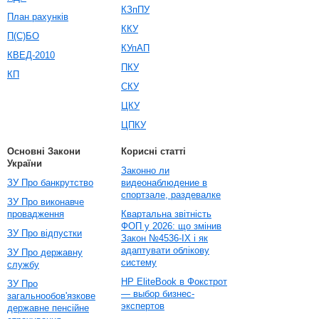
КЗпПУ
План рахунків
ККУ
П(С)БО
КУпАП
КВЕД-2010
ПКУ
КП
СКУ
ЦКУ
ЦПКУ
Основні Закони
Корисні статті
України
Законно ли
ЗУ Про банкрутство
видеонаблюдение в
спортзале, раздевалке
ЗУ Про виконавче
провадження
Квартальна звітність
ФОП у 2026: що змінив
ЗУ Про відпустки
Закон №4536-IX і як
адаптувати облікову
ЗУ Про державну
систему
службу
HP EliteBook в Фокстрот
ЗУ Про
— выбор бизнес-
загальнообов'язкове
экспертов
державне пенсійне