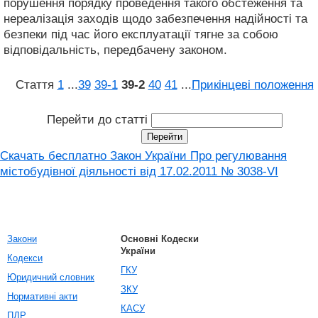
порушення порядку проведення такого обстеження та
нереалізація заходів щодо забезпечення надійності та
безпеки під час його експлуатації тягне за собою
відповідальність, передбачену законом.
Стаття
1
...
39
39‑1
39‑2
40
41
...
Прикінцеві положення
Перейти до статті
Скачать бесплатно Закон України Про регулювання
містобудівної діяльності вiд 17.02.2011 № 3038-VI
Закони
Основні Кодески
України
Кодекси
ГКУ
Юридичний словник
ЗКУ
Нормативні акти
КАСУ
ПДР