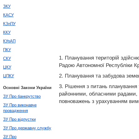
ЗКУ
КАСУ
КЗпПУ
ККУ
КУпАП
ПКУ
1. Планування територій здійсн
СКУ
Радою Автономної Республіки Кр
ЦКУ
2. Планування та забудова земе
ЦПКУ
3. Рішення з питань планування
Основні Закони України
районними, обласними радами, 
ЗУ Про банкрутство
повноважень з урахуванням вимо
ЗУ Про виконавче
провадження
ЗУ Про відпустки
ЗУ Про державну службу
ЗУ Про