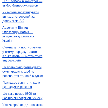
HP EliteBook в Фокстрот —
выбор бизнес-экспертов
Чи можна запатентувати
винахід, створений за
допомогою AI?
Адвокат у Вінниці
Олександр Малик —
юридична допомога в
Україні
Сніжна куля проти лавини:
у якому порядку гасити
кілька позик — математика
від Банкрейт
Як правильно розрахувати
суму кредиту, щоб не
перевантажити свій бюджет
Позика до зарплати: коли
це – зручне рішення
Що таке номер 0800 та
навіщо він потрібен бізнесу
У яких країнах дитина може