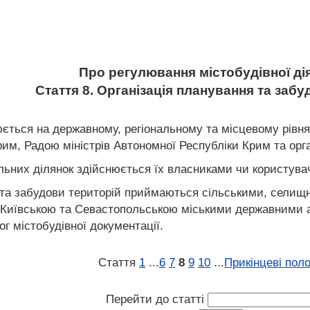
Про регулювання містобудівної ді
Стаття 8. Організація планування та заб
юється на державному, регіональному та місцевому рівн
им, Радою міністрів Автономної Республіки Крим та ор
льних ділянок здійснюється їх власниками чи користув
 та забудови територій приймаються сільськими, селищ
Київською та Севастопольською міськими державними а
г містобудівної документації.
Стаття
1
...
6
7
8
9
10
...
Прикінцеві пол
Перейти до статті