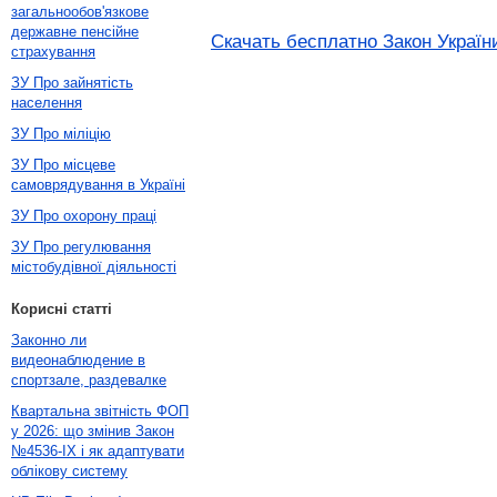
загальнообов'язкове
державне пенсійне
Скачать бесплатно Закон України
страхування
ЗУ Про зайнятість
населення
ЗУ Про міліцію
ЗУ Про місцеве
самоврядування в Україні
ЗУ Про охорону праці
ЗУ Про регулювання
містобудівної діяльності
Корисні статті
Законно ли
видеонаблюдение в
спортзале, раздевалке
Квартальна звітність ФОП
у 2026: що змінив Закон
№4536-IX і як адаптувати
облікову систему