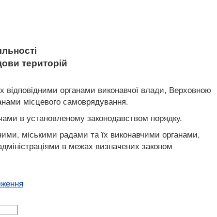
яльності
удови територій
ях відповідними органами виконавчої влади, Верховною
ганами місцевого самоврядування.
ачами в установленому законодавством порядку.
ними, міськими радами та їх виконавчими органами,
дміністраціями в межах визначених законом
оження