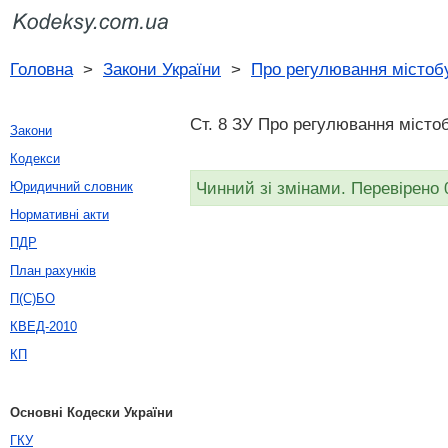
Головна
>
Закони України
>
Про регулювання містобу
Ст. 8 ЗУ Про регулювання містоб
Закони
Кодекси
Чинний зі змінами. Перевірено 
Юридичний словник
Нормативні акти
ПДР
План рахунків
П(С)БО
КВЕД-2010
КП
Основні Кодески України
ГКУ