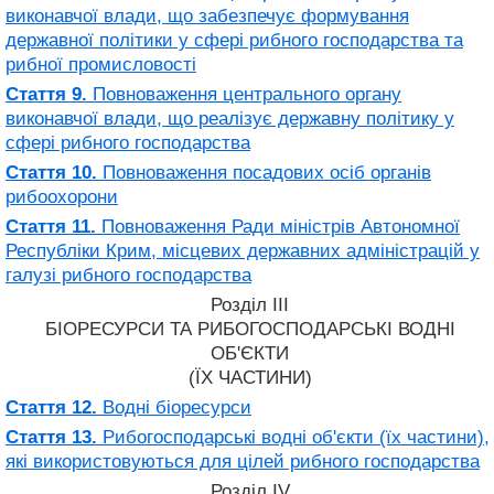
виконавчої влади, що забезпечує формування
державної політики у сфері рибного господарства та
рибної промисловості
Стаття 9.
Повноваження центрального органу
виконавчої влади, що реалізує державну політику у
сфері рибного господарства
Стаття 10.
Повноваження посадових осіб органів
рибоохорони
Стаття 11.
Повноваження Ради міністрів Автономної
Республіки Крим, місцевих державних адміністрацій у
галузі рибного господарства
Розділ III
БІОРЕСУРСИ ТА РИБОГОСПОДАРСЬКІ ВОДНІ
ОБ'ЄКТИ
(ЇХ ЧАСТИНИ)
Стаття 12.
Водні біоресурси
Стаття 13.
Рибогосподарські водні об'єкти (їх частини),
які використовуються для цілей рибного господарства
Розділ IV