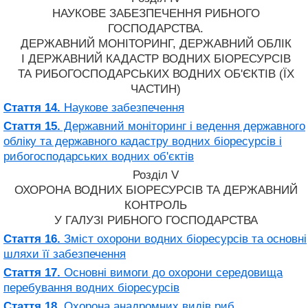
НАУКОВЕ ЗАБЕЗПЕЧЕННЯ РИБНОГО
ГОСПОДАРСТВА.
ДЕРЖАВНИЙ МОНІТОРИНГ, ДЕРЖАВНИЙ ОБЛІК
І ДЕРЖАВНИЙ КАДАСТР ВОДНИХ БІОРЕСУРСІВ
ТА РИБОГОСПОДАРСЬКИХ ВОДНИХ ОБ'ЄКТІВ (ЇХ
ЧАСТИН)
Стаття 14.
Наукове забезпечення
Стаття 15.
Державний моніторинг і ведення державного
обліку та державного кадастру водних біоресурсів і
рибогосподарських водних об'єктів
Розділ V
ОХОРОНА ВОДНИХ БІОРЕСУРСІВ ТА ДЕРЖАВНИЙ
КОНТРОЛЬ
У ГАЛУЗІ РИБНОГО ГОСПОДАРСТВА
Стаття 16.
Зміст охорони водних біоресурсів та основні
шляхи її забезпечення
Стаття 17.
Основні вимоги до охорони середовища
перебування водних біоресурсів
Стаття 18.
Охорона анадромних видів риб