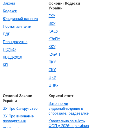
Закони
Основні Кодески
України
Кодекси
ГКУ
Юридичний словник
ЗКУ
Нормативні акти
КАСУ
ПДР
КЗпПУ
План рахунків
ККУ
П(С)БО
КУпАП
КВЕД-2010
ПКУ
КП
СКУ
ЦКУ
ЦПКУ
Основні Закони
Корисні статті
України
Законно ли
ЗУ Про банкрутство
видеонаблюдение в
спортзале, раздевалке
ЗУ Про виконавче
провадження
Квартальна звітність
ФОП у 2026: що змінив