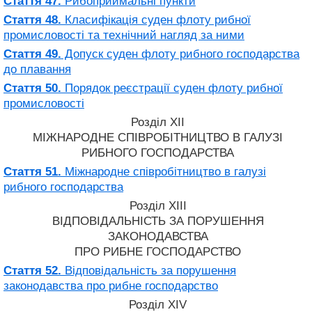
Стаття 47.
Рибоприймальні пункти
Стаття 48.
Класифікація суден флоту рибної
промисловості та технічний нагляд за ними
Стаття 49.
Допуск суден флоту рибного господарства
до плавання
Стаття 50.
Порядок реєстрації суден флоту рибної
промисловості
Розділ XII
МІЖНАРОДНЕ СПІВРОБІТНИЦТВО В ГАЛУЗІ
РИБНОГО ГОСПОДАРСТВА
Стаття 51.
Міжнародне співробітництво в галузі
рибного господарства
Розділ XIII
ВІДПОВІДАЛЬНІСТЬ ЗА ПОРУШЕННЯ
ЗАКОНОДАВСТВА
ПРО РИБНЕ ГОСПОДАРСТВО
Стаття 52.
Відповідальність за порушення
законодавства про рибне господарство
Розділ XIV