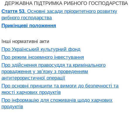
ДЕРЖАВНА ПІДТРИМКА РИБНОГО ГОСПОДАРСТВА
Стаття 53.
Основні засади пріоритетного розвитку
рибного господарства
Прикінцеві положення
Інші нормативні акти
Про Український культурний фонд
Про режим іноземного інвестування
Про здійснення правосуддя та кримінального
провадження у зв’язку з проведенням
антитерористичної операції
Про основні принципи та вимоги до безпечності та
якості харчових продуктів
Про інформацію для споживачів щодо харчових
продуктів