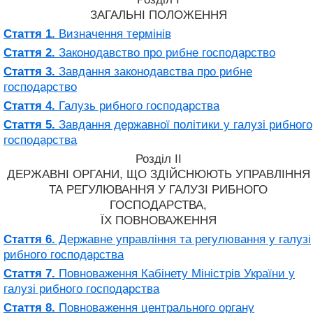
ЗАГАЛЬНІ ПОЛОЖЕННЯ
Стаття 1.
Визначення термінів
Стаття 2.
Законодавство про рибне господарство
Стаття 3.
Завдання законодавства про рибне
господарство
Стаття 4.
Галузь рибного господарства
Стаття 5.
Завдання державної політики у галузі рибного
господарства
Розділ II
ДЕРЖАВНІ ОРГАНИ, ЩО ЗДІЙСНЮЮТЬ УПРАВЛІННЯ
ТА РЕГУЛЮВАННЯ У ГАЛУЗІ РИБНОГО
ГОСПОДАРСТВА,
ЇХ ПОВНОВАЖЕННЯ
Стаття 6.
Державне управління та регулювання у галузі
рибного господарства
Стаття 7.
Повноваження Кабінету Міністрів України у
галузі рибного господарства
Стаття 8.
Повноваження центрального органу