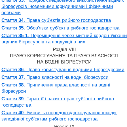
Стаття 33.
Порядок спеціального використання водних
біоресурсів іноземними юридичними і фізичними
особами
Стаття 34.
Права суб'єктів рибного господарства
Стаття 35.
Обов'язки суб'єктів рибного господарства
Стаття 35-1.
Переміщення через митний кордон України
водних біоресурсів та продукції з них
Розділ VIII
ПРАВО КОРИСТУВАННЯ ТА ПРАВО ВЛАСНОСТІ
НА ВОДНІ БІОРЕСУРСИ
Стаття 36.
Право користування водними біоресурсами
Стаття 37.
Право власності на водні біоресурси
Стаття 38.
Припинення права власності на водні
біоресурси
Стаття 39.
Гарантії і захист прав суб'єктів рибного
господарства
Стаття 40.
Умови та порядок відшкодування шкоди,
заподіяної суб'єктам рибного господарства
Розділ IX