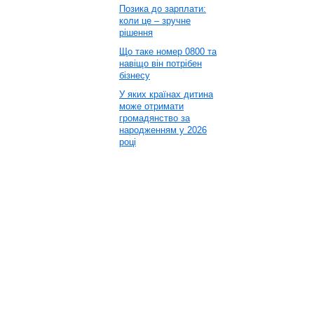
Позика до зарплати:
коли це – зручне
рішення
Що таке номер 0800 та
навіщо він потрібен
бізнесу
У яких країнах дитина
може отримати
громадянство за
народженням у 2026
році