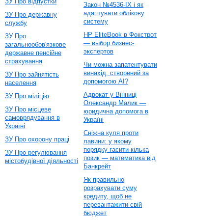
ЗУ Про відпустки
Закон №4536-IX і як
адаптувати облікову
ЗУ Про державну
систему
службу
HP EliteBook в Фокстрот
ЗУ Про
— выбор бизнес-
загальнообов'язкове
экспертов
державне пенсійне
страхування
Чи можна запатентувати
винахід, створений за
ЗУ Про зайнятість
допомогою AI?
населення
Адвокат у Вінниці
ЗУ Про міліцію
Олександр Малик —
ЗУ Про місцеве
юридична допомога в
самоврядування в
Україні
Україні
Сніжна куля проти
ЗУ Про охорону праці
лавини: у якому
порядку гасити кілька
ЗУ Про регулювання
позик — математика від
містобудівної діяльності
Банкрейт
Як правильно
розрахувати суму
кредиту, щоб не
перевантажити свій
бюджет