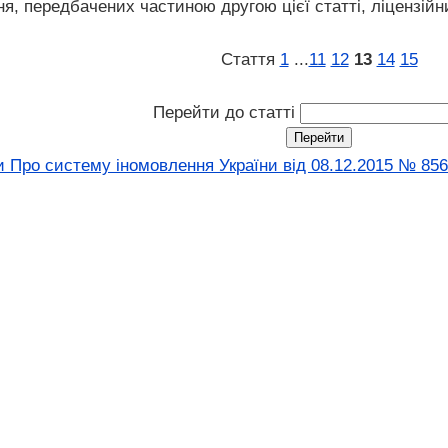
ня, передбачених частиною другою цієї статті, ліцензійн
Стаття
1
...
11
12
13
14
15
Перейти до статті
 Про систему іномовлення України від 08.12.2015 № 856-