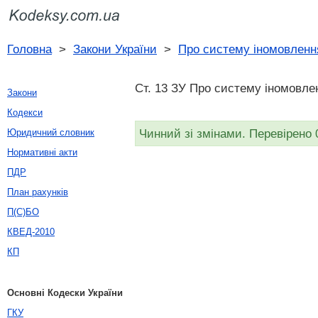
Головна
>
Закони України
>
Про систему іномовленн
Ст. 13 ЗУ Про систему іномовлен
Закони
Кодекси
Чинний зі змінами. Перевірено 
Юридичний словник
Нормативні акти
ПДР
План рахунків
П(С)БО
КВЕД-2010
КП
Основні Кодески України
ГКУ