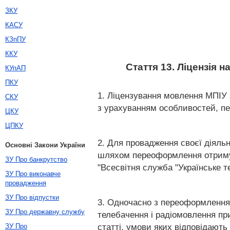
ЗКУ
КАСУ
КЗпПУ
ККУ
Стаття 13. Ліцензія
КУпАП
ПКУ
1. Ліцензування мовлення МПІУ 
СКУ
з урахуванням особливостей, п
ЦКУ
ЦПКУ
2. Для провадження своєї діяльн
Основні Закони України
шляхом переоформлення отримує 
ЗУ Про банкрутство
"Всесвітня служба "Українське 
ЗУ Про виконавче
провадження
ЗУ Про відпустки
3. Одночасно з переоформленням
ЗУ Про державну службу
телебачення і радіомовлення при
статті, умови яких відповідают
ЗУ Про