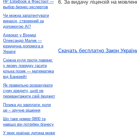
6. За видачу ліцензій на мовлен
HP EliteBook в Фокстрот —
выбор бизнес-экспертов
Чи можна запатентувати
винахід, створений за
допомогою AI?
Адвокат у Вінниці
Олександр Малик —
юридична допомога в
Скачать бесплатно Закон України
Україні
Сніжна куля проти лавини:
у якому порядку гасити
кілька позик — математика
від Банкрейт
Як правильно розрахувати
суму кредиту, щоб не
перевантажити свій бюджет
Позика до зарплати: коли
це – зручне рішення
Що таке номер 0800 та
навіщо він потрібен бізнесу
У яких країнах дитина може