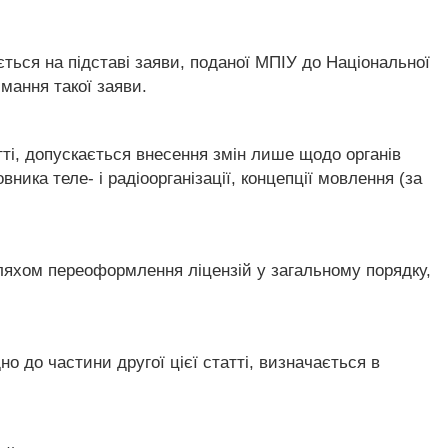
юється на підставі заяви, поданої МПІУ до Національної
мання такої заяви.
тті, допускається внесення змін лише щодо органів
ника теле- і радіоорганізації, концепції мовлення (за
шляхом переоформлення ліцензій у загальному порядку,
но до частини другої цієї статті, визначається в