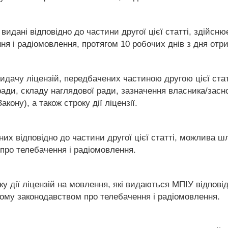
видані відповідно до частини другої цієї статті, здійсн
ня і радіомовлення, протягом 10 робочих днів з дня отри
видачу ліцензій, передбачених частиною другою цієї ста
ади, складу наглядової ради, зазначення власника/заснов
ону), а також строку дії ліцензії.
них відповідно до частини другої цієї статті, можлива 
про телебачення і радіомовлення.
ку дії ліцензій на мовлення, які видаються МПІУ відповід
ому законодавством про телебачення і радіомовлення.