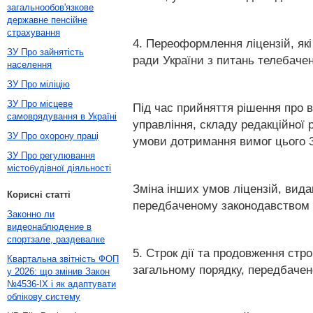
загальнообов'язкове
державне пенсійне
страхування
4. Переоформлення ліцензій, які 
ЗУ Про зайнятість
ради України з питань телебачен
населення
ЗУ Про міліцію
ЗУ Про місцеве
Під час прийняття рішення про 
самоврядування в Україні
управління, складу редакційної р
ЗУ Про охорону праці
умови дотримання вимог цього Зак
ЗУ Про регулювання
містобудівної діяльності
Зміна інших умов ліцензій, вида
Корисні статті
передбаченому законодавством 
Законно ли
видеонаблюдение в
спортзале, раздевалке
5. Строк дії та продовження стро
Квартальна звітність ФОП
загальному порядку, передбачен
у 2026: що змінив Закон
№4536-IX і як адаптувати
облікову систему