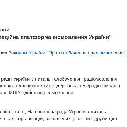
аїни
имедійна платформа іномовлення України"
ених
Законом України "Про телебачення і радіомовлення"
,
ї ради України з питань телебачення і радіомовлення
ення), власником яких є державна телерадіокомпанія
право МПІУ здійснювати мовлення.
ієї статті, Національна рада України з питань
 радіоорганізацій, зазначених у частині другій цієї