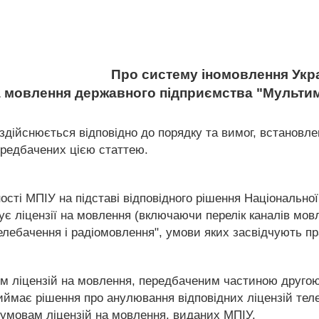
Про систему іномовлення Укр
 на мовлення державного підприємства "Мульт
здійснюється відповідно до порядку та вимог, встановл
ередбачених цією статтею.
ості МПІУ на підставі відповідного рішення Національно
ліцензії на мовлення (включаючи перелік каналів мовл
телебачення і радіомовлення", умови яких засвідчують 
 ліцензій на мовлення, передбаченим частиною другою ц
ймає рішення про анулювання відповідних ліцензій теле- і
ь умовам ліцензій на мовлення, виданих МПІУ.