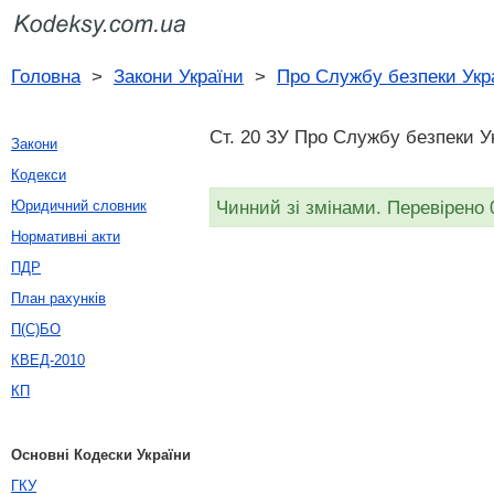
Головна
>
Закони України
>
Про Службу безпеки Укр
Ст. 20 ЗУ Про Службу безпеки Ук
Закони
Кодекси
Чинний зі змінами. Перевірено 
Юридичний словник
Нормативні акти
ПДР
План рахунків
П(С)БО
КВЕД-2010
КП
Основні Кодески України
ГКУ