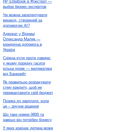
HP EliteBook в Фокстрот —
выбор бизнес-экспертов
Чи можна запатентувати
винахід, створений за
допомогою AI?
Адвокат у Вінниці
Олександр Малик —
юридична допомога в
Україні
Сніжна куля проти лавини:
у якому порядку гасити
кілька позик — математика
від Банкрейт
Як правильно розрахувати
суму кредиту, щоб не
перевантажити свій бюджет
Позика до зарплати: коли
це – зручне рішення
Що таке номер 0800 та
навіщо він потрібен бізнесу
У яких країнах дитина може