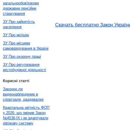
загальнообов'язкове
державне пенсійне
страхування
ЗУ Про зайнятість
Скачать бесплатно Закон Україн
населення
ЗУ Про міліцію
ЗУ Про місцеве
самоврядування в Україні
ЗУ Про охорону праці
ЗУ Про регулювання
містобудівної діяльності
Корисні статті
Законно ли
видеонаблюдение в
спортзале, раздевалке
Квартальна звітність ФОП
у 2026: що змінив Закон
№4536-IX і як адаптувати
облікову систему