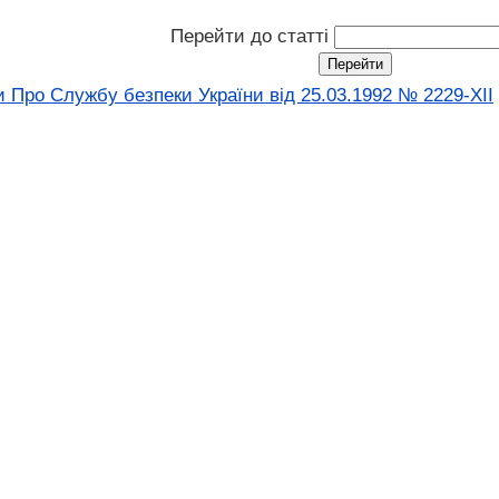
Перейти до статті
и Про Службу безпеки України вiд 25.03.1992 № 2229-XII