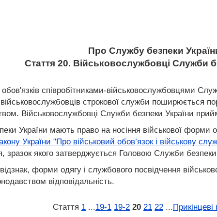
Про Службу безпеки Україн
Стаття 20. Військовослужбовці Служби б
х обов'язків співробітниками-військовослужбовцями Сл
на військовослужбовців строкової служби поширюється п
твом. Військовослужбовці Служби безпеки України прийм
еки України мають право на носіння військової форми од
акону України "Про військовий обов’язок і військову слу
, зразок якого затверджується Головою Служби безпеки 
 відзнак, форми одягу і службового посвідчення військ
онодавством відповідальність.
Стаття
1
...
19‑1
19‑2
20
21
22
...
Прикінцеві