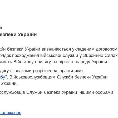
и
езпеки України
ужби безпеки України визначаються укладеним договором
орядок проходження військової служби у Збройних Силах
ають Військову присягу на вірність народу України.
ягу із знаками розрізнення, зразки яких
жбу"
. Військовослужбовцям Служби безпеки України
України.
овослужбовців Служби безпеки України іншими особами
 положення