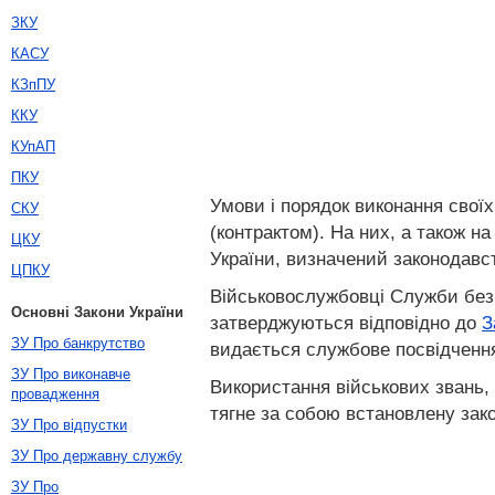
ЗКУ
КАСУ
КЗпПУ
ККУ
КУпАП
ПКУ
Умови і порядок виконання свої
СКУ
(контрактом). На них, а також 
ЦКУ
України, визначений законодавс
ЦПКУ
Військовослужбовці Служби безп
Основні Закони України
затверджуються відповідно до
З
ЗУ Про банкрутство
видається службове посвідчення
ЗУ Про виконавче
Використання військових звань,
провадження
тягне за собою встановлену зак
ЗУ Про відпустки
ЗУ Про державну службу
ЗУ Про