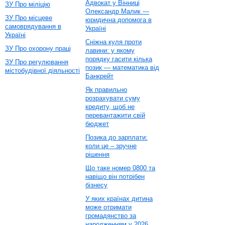
Адвокат у Вінниці
ЗУ Про міліцію
Олександр Малик —
ЗУ Про місцеве
юридична допомога в
самоврядування в
Україні
Україні
Сніжна куля проти
ЗУ Про охорону праці
лавини: у якому
порядку гасити кілька
ЗУ Про регулювання
позик — математика від
містобудівної діяльності
Банкрейт
Як правильно
розрахувати суму
кредиту, щоб не
перевантажити свій
бюджет
Позика до зарплати:
коли це – зручне
рішення
Що таке номер 0800 та
навіщо він потрібен
бізнесу
У яких країнах дитина
може отримати
громадянство за
народженням у 2026