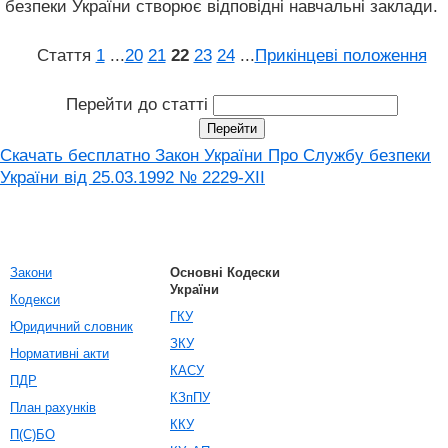
безпеки України створює відповідні навчальні заклади.
Стаття
1
...
20
21
22
23
24
...
Прикінцеві положення
Перейти до статті
Скачать бесплатно Закон України Про Службу безпеки
України вiд 25.03.1992 № 2229-XII
Закони
Основні Кодески
України
Кодекси
ГКУ
Юридичний словник
ЗКУ
Нормативні акти
КАСУ
ПДР
КЗпПУ
План рахунків
ККУ
П(С)БО