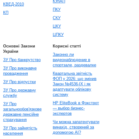
КУпАП
КВЕД-2010
ПКУ
КП
СКУ
ЦКУ
ЦПКУ
Основні Закони
Корисні статті
України
Законно ли
ЗУ Про банкрутство
видеонаблюдение в
спортзале, раздевалке
ЗУ Про виконавче
провадження
Квартальна звітність
ФОП у 2026: що змінив
ЗУ Про відпустки
Закон №4536-IX і як
адаптувати облікову
ЗУ Про державну
систему
службу
HP EliteBook в Фокстрот
ЗУ Про
— выбор бизнес-
загальнообов'язкове
экспертов
державне пенсійне
страхування
Чи можна запатентувати
винахід, створений за
ЗУ Про зайнятість
допомогою AI?
населення