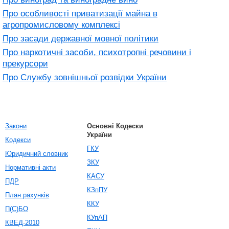
Про особливості приватизації майна в
агропромисловому комплексі
Про засади державної мовної політики
Про наркотичні засоби, психотропні речовини і
прекурсори
Про Службу зовнішньої розвідки України
Закони
Основні Кодески
України
Кодекси
ГКУ
Юридичний словник
ЗКУ
Нормативні акти
КАСУ
ПДР
КЗпПУ
План рахунків
ККУ
П(С)БО
КУпАП
КВЕД-2010