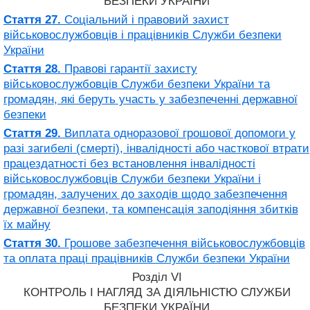
БЕЗПЕКИ УКРАЇНИ
Стаття 27.
Соціальний і правовий захист
військовослужбовців і працівників Служби безпеки
України
Стаття 28.
Правові гарантії захисту
військовослужбовців Служби безпеки України та
громадян, які беруть участь у забезпеченні державної
безпеки
Стаття 29.
Виплата одноразової грошової допомоги у
разі загибелі (смерті), інвалідності або часткової втрати
працездатності без встановлення інвалідності
військовослужбовців Служби безпеки України і
громадян, залучених до заходів щодо забезпечення
державної безпеки, та компенсація заподіяння збитків
їх майну
Стаття 30.
Грошове забезпечення військовослужбовців
та оплата праці працівників Служби безпеки України
Розділ VI
КОНТРОЛЬ І НАГЛЯД ЗА ДІЯЛЬНІСТЮ СЛУЖБИ
БЕЗПЕКИ УКРАЇНИ