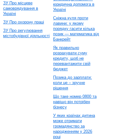
ЗУ Про місцеве
юридична допомога в
самоврядування в
Україні
Україні
Сніжна куля проти
ЗУ Про охорону праці
лавини: у якому
порядку гасити кілька
ЗУ Про регулювання
позик — математика від
містобудівної діяльності
Банкрейт
Як правильно
розрахувати суму
кредиту, щоб не
перевантажити свій
бюджет
Позика до зарплати:
коли це – зручне
рішення
Що таке номер 0800 та
навіщо він потрібен
бізнесу
У яких країнах дитина
може отримати
громадянство за
народженням у 2026
році