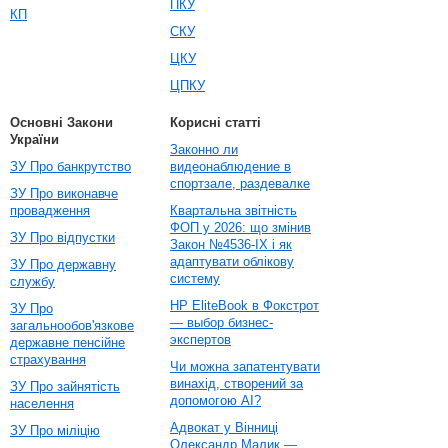
ПКУ
КП
СКУ
ЦКУ
ЦПКУ
Основні Закони
Корисні статті
України
Законно ли
ЗУ Про банкрутство
видеонаблюдение в
спортзале, раздевалке
ЗУ Про виконавче
провадження
Квартальна звітність
ФОП у 2026: що змінив
ЗУ Про відпустки
Закон №4536-IX і як
адаптувати облікову
ЗУ Про державну
систему
службу
HP EliteBook в Фокстрот
ЗУ Про
— выбор бизнес-
загальнообов'язкове
экспертов
державне пенсійне
страхування
Чи можна запатентувати
винахід, створений за
ЗУ Про зайнятість
допомогою AI?
населення
Адвокат у Вінниці
ЗУ Про міліцію
Олександр Малик —