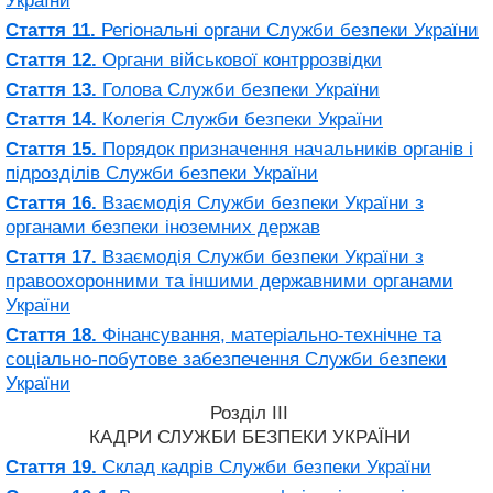
України
Стаття 11.
Регіональні органи Служби безпеки України
Стаття 12.
Органи військової контррозвідки
Стаття 13.
Голова Служби безпеки України
Стаття 14.
Колегія Служби безпеки України
Стаття 15.
Порядок призначення начальників органів і
підрозділів Служби безпеки України
Стаття 16.
Взаємодія Служби безпеки України з
органами безпеки іноземних держав
Стаття 17.
Взаємодія Служби безпеки України з
правоохоронними та іншими державними органами
України
Стаття 18.
Фінансування, матеріально-технічне та
соціально-побутове забезпечення Служби безпеки
України
Розділ III
КАДРИ СЛУЖБИ БЕЗПЕКИ УКРАЇНИ
Стаття 19.
Склад кадрів Служби безпеки України