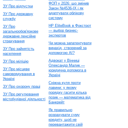
ФОП у 2026: що змінив
ЗУ Про відпустки
Закон №4536-IX і як
адаптувати облікову
ЗУ Про державну
систему
службу
HP EliteBook в Фокстрот
ЗУ Про
— выбор бизнес-
загальнообов'язкове
экспертов
державне пенсійне
страхування
Чи можна запатентувати
винахід, створений за
ЗУ Про зайнятість
допомогою AI?
населення
Адвокат у Вінниці
ЗУ Про міліцію
Олександр Малик —
ЗУ Про місцеве
юридична допомога в
самоврядування в
Україні
Україні
Сніжна куля проти
ЗУ Про охорону праці
лавини: у якому
порядку гасити кілька
ЗУ Про регулювання
позик — математика від
містобудівної діяльності
Банкрейт
Як правильно
розрахувати суму
кредиту, щоб не
перевантажити свій