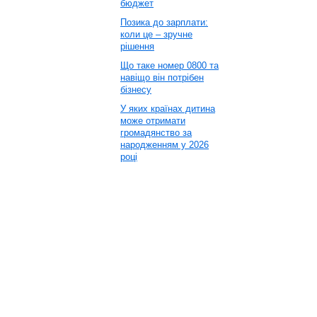
бюджет
Позика до зарплати:
коли це – зручне
рішення
Що таке номер 0800 та
навіщо він потрібен
бізнесу
У яких країнах дитина
може отримати
громадянство за
народженням у 2026
році