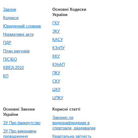
Закони
Основні Кодески
України
Кодекси
ГКУ
Юридичний словник
ЗКУ
Нормативні акти
КАСУ
ПДР
КЗпПУ
План рахунків
ККУ
П(С)БО
КУпАП
КВЕД-2010
ПКУ
КП
СКУ
ЦКУ
ЦПКУ
Основні Закони
Корисні статті
України
Законно ли
ЗУ Про банкрутство
видеонаблюдение в
спортзале, раздевалке
ЗУ Про виконавче
провадження
Квартальна звітність