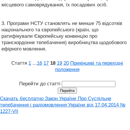
місцевого самоврядування, їх посадових осіб.
3. Програми НСТУ становлять не менше 75 відсотків
національного та європейського (країн, що
ратифікували Європейську конвенцію про
транскордонне телебачення) виробництва щодобового
ефірного мовлення.
Стаття
1
...
16
17
18
19
20
Прикінцеві та перехідні
положення
Перейти до статті
Скачать бесплатно Закон України Про Суспільне
телебачення і радіомовлення України від 17.04.2014 №
1227-VII