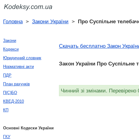
Головна
>
Закони України
>
Про Суспільне телебач
Закони
Скачать бесплатно Закон України
Кодекси
Юридичний словник
Закон України Про Суспільне т
Нормативні акти
ПДР
План рахунків
Чинний зі змінами. Перевірено 
П(С)БО
КВЕД-2010
КП
Основні Кодески України
ГКУ