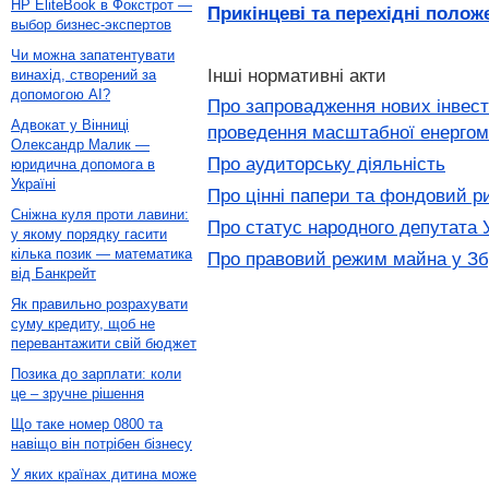
HP EliteBook в Фокстрот —
Прикінцеві та перехідні полож
выбор бизнес-экспертов
Чи можна запатентувати
Інші нормативні акти
винахід, створений за
допомогою AI?
Про запровадження нових інвести
Адвокат у Вінниці
проведення масштабної енергомо
Олександр Малик —
Про аудиторську діяльність
юридична допомога в
Україні
Про цінні папери та фондовий р
Сніжна куля проти лавини:
Про статус народного депутата 
у якому порядку гасити
кілька позик — математика
Про правовий режим майна у Зб
від Банкрейт
Як правильно розрахувати
суму кредиту, щоб не
перевантажити свій бюджет
Позика до зарплати: коли
це – зручне рішення
Що таке номер 0800 та
навіщо він потрібен бізнесу
У яких країнах дитина може