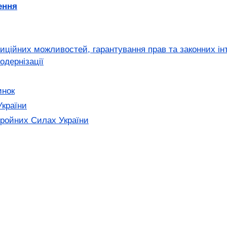
ення
ційних можливостей, гарантування прав та законних інте
дернізації
инок
України
ройних Силах України