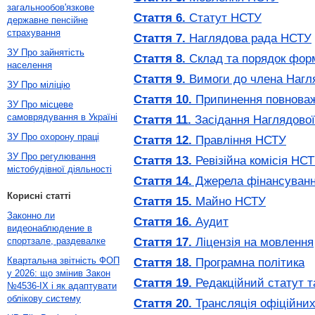
загальнообов'язкове
Стаття 6.
Статут НСТУ
державне пенсійне
страхування
Стаття 7.
Наглядова рада НСТУ
ЗУ Про зайнятість
Стаття 8.
Склад та порядок фор
населення
Стаття 9.
Вимоги до члена Нагл
ЗУ Про міліцію
Стаття 10.
Припинення повноваж
ЗУ Про місцеве
самоврядування в Україні
Стаття 11.
Засідання Наглядово
ЗУ Про охорону праці
Стаття 12.
Правління НСТУ
ЗУ Про регулювання
Стаття 13.
Ревізійна комісія НС
містобудівної діяльності
Стаття 14.
Джерела фінансуван
Корисні статті
Стаття 15.
Майно НСТУ
Законно ли
Стаття 16.
Аудит
видеонаблюдение в
Стаття 17.
Ліцензія на мовлення
спортзале, раздевалке
Квартальна звітність ФОП
Стаття 18.
Програмна політика
у 2026: що змінив Закон
Стаття 19.
Редакційний статут т
№4536-IX і як адаптувати
облікову систему
Стаття 20.
Трансляція офіційних