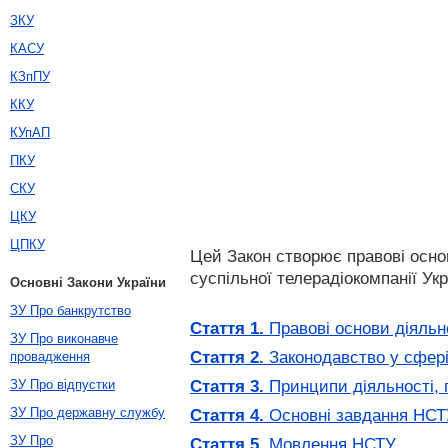
ЗКУ
КАСУ
КЗпПУ
ККУ
КУпАП
ПКУ
СКУ
ЦКУ
ЦПКУ
Цей Закон створює правові основ
суспільної телерадіокомпанії Укр
Основні Закони України
ЗУ Про банкрутство
Стаття 1.
Правові основи діяльн
ЗУ Про виконавче
Стаття 2.
Законодавство у сфері
провадження
Стаття 3.
Принципи діяльності, 
ЗУ Про відпустки
ЗУ Про державну службу
Стаття 4.
Основні завдання НСТ
ЗУ Про
Стаття 5.
Мовлення НСТУ