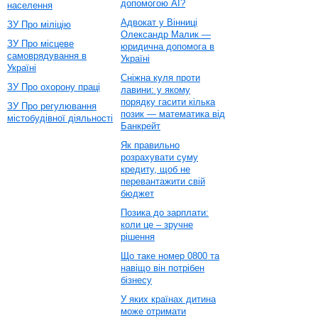
допомогою AI?
населення
Адвокат у Вінниці
ЗУ Про міліцію
Олександр Малик —
ЗУ Про місцеве
юридична допомога в
самоврядування в
Україні
Україні
Сніжна куля проти
ЗУ Про охорону праці
лавини: у якому
порядку гасити кілька
ЗУ Про регулювання
позик — математика від
містобудівної діяльності
Банкрейт
Як правильно
розрахувати суму
кредиту, щоб не
перевантажити свій
бюджет
Позика до зарплати:
коли це – зручне
рішення
Що таке номер 0800 та
навіщо він потрібен
бізнесу
У яких країнах дитина
може отримати