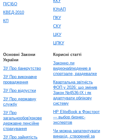
ККУ
П(С)БО
КУпАП
КВЕД-2010
ПКУ
КП
СКУ
ЦКУ
ЦПКУ
Основні Закони
Корисні статті
України
Законно ли
ЗУ Про банкрутство
видеонаблюдение в
спортзале, раздевалке
ЗУ Про виконавче
провадження
Квартальна звітність
ФОП у 2026: що змінив
ЗУ Про відпустки
Закон №4536-IX і як
адаптувати облікову
ЗУ Про державну
систему
службу
HP EliteBook в Фокстрот
ЗУ Про
— выбор бизнес-
загальнообов'язкове
экспертов
державне пенсійне
страхування
Чи можна запатентувати
винахід, створений за
ЗУ Про зайнятість