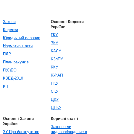
Закони
Основні Кодески
України
Кодекси
ГКУ
Юридичний словник
ЗКУ
Нормативні акти
КАСУ
ПДР
КЗпПУ
План рахунків
ККУ
П(С)БО
КУпАП
КВЕД-2010
ПКУ
КП
СКУ
ЦКУ
ЦПКУ
Основні Закони
Корисні статті
України
Законно ли
ЗУ Про банкрутство
видеонаблюдение в