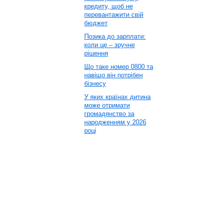
кредиту, щоб не
перевантажити свій
бюджет
Позика до зарплати:
коли це – зручне
рішення
Що таке номер 0800 та
навіщо він потрібен
бізнесу
У яких країнах дитина
може отримати
громадянство за
народженням у 2026
році