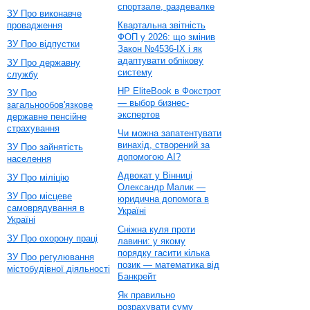
спортзале, раздевалке
ЗУ Про виконавче
провадження
Квартальна звітність
ФОП у 2026: що змінив
ЗУ Про відпустки
Закон №4536-IX і як
адаптувати облікову
ЗУ Про державну
систему
службу
HP EliteBook в Фокстрот
ЗУ Про
— выбор бизнес-
загальнообов'язкове
экспертов
державне пенсійне
страхування
Чи можна запатентувати
винахід, створений за
ЗУ Про зайнятість
допомогою AI?
населення
Адвокат у Вінниці
ЗУ Про міліцію
Олександр Малик —
ЗУ Про місцеве
юридична допомога в
самоврядування в
Україні
Україні
Сніжна куля проти
ЗУ Про охорону праці
лавини: у якому
порядку гасити кілька
ЗУ Про регулювання
позик — математика від
містобудівної діяльності
Банкрейт
Як правильно
розрахувати суму