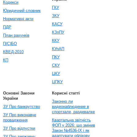
Кодекси
ГКУ
Юридичний словник
ЗКУ
Нормативні акти
КАСУ
ПДР
КЗпПУ
План рахунків
ККУ
П(С)БО
КУпАП
КВЕД-2010
ПКУ
КП
СКУ
ЦКУ
ЦПКУ
Основні Закони
Корисні статті
України
Законно ли
ЗУ Про банкрутство
видеонаблюдение в
спортзале, раздевалке
ЗУ Про виконавче
провадження
Квартальна звітність
ФОП у 2026: що змінив
ЗУ Про відпустки
Закон №4536-IX і як
адаптувати облікову
ЗУ Про державну