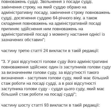
повноважень судді. Звільнення з посади судді,
закінчення строку, на який суддю обрано на
адміністративну посаду, закінчення строку повноважень
судді, досягнення суддею 64-річного віку, а також
складення повноважень на адміністративній посаді
припиняє здійснення ним повноважень на
адміністративній посаді з моменту настання однієї із
зазначених обставин";
частину третю статті 24 викласти в такій редакції:
"3. У разі відсутності голови суду його адміністративні
повноваження здійснює один із заступників голови суду
за визначенням голови суду, за відсутності такого
визначення - заступник голови суду, який має більший
стаж роботи на посаді судді, а в разі відсутності
заступника голови суду - суддя цього суду, який має
більший стаж роботи на посаді судді";
частину шосту статті 93 викласти в такій редакції: