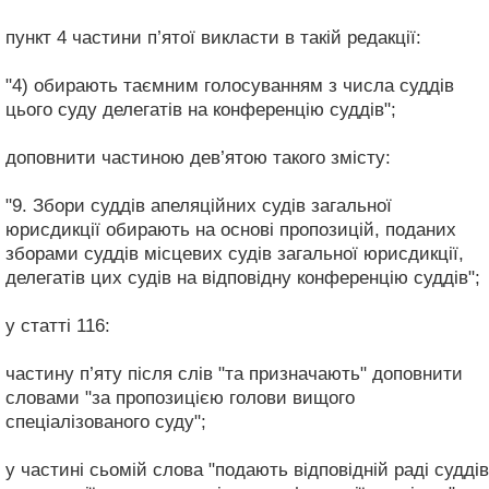
пункт 4 частини п’ятої викласти в такій редакції:
"4) обирають таємним голосуванням з числа суддів
цього суду делегатів на конференцію суддів";
доповнити частиною дев’ятою такого змісту:
"9. Збори суддів апеляційних судів загальної
юрисдикції обирають на основі пропозицій, поданих
зборами суддів місцевих судів загальної юрисдикції,
делегатів цих судів на відповідну конференцію суддів";
у статті 116:
частину п’яту після слів "та призначають" доповнити
словами "за пропозицією голови вищого
спеціалізованого суду";
у частині сьомій слова "подають відповідній раді суддів