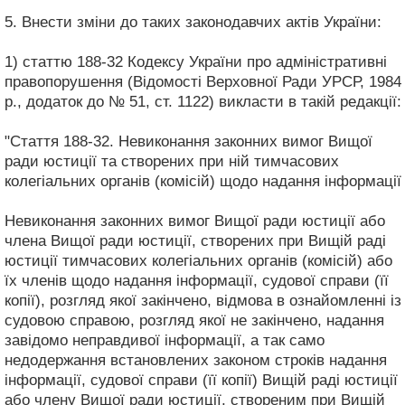
5. Внести зміни до таких законодавчих актів України:
1) статтю 188-32 Кодексу України про адміністративні
правопорушення (Відомості Верховної Ради УРСР, 1984
р., додаток до № 51, ст. 1122) викласти в такій редакції:
"Стаття 188-32. Невиконання законних вимог Вищої
ради юстиції та створених при ній тимчасових
колегіальних органів (комісій) щодо надання інформації
Невиконання законних вимог Вищої ради юстиції або
члена Вищої ради юстиції, створених при Вищій раді
юстиції тимчасових колегіальних органів (комісій) або
їх членів щодо надання інформації, судової справи (її
копії), розгляд якої закінчено, відмова в ознайомленні із
судовою справою, розгляд якої не закінчено, надання
завідомо неправдивої інформації, а так само
недодержання встановлених законом строків надання
інформації, судової справи (її копії) Вищій раді юстиції
або члену Вищої ради юстиції, створеним при Вищій