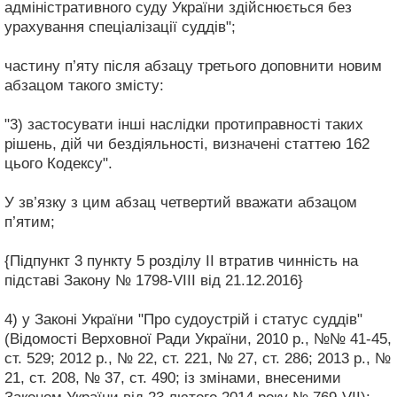
адміністративного суду України здійснюється без
урахування спеціалізації суддів";
частину п’яту після абзацу третього доповнити новим
абзацом такого змісту:
"3) застосувати інші наслідки протиправності таких
рішень, дій чи бездіяльності, визначені статтею 162
цього Кодексу".
У зв’язку з цим абзац четвертий вважати абзацом
п’ятим;
{Підпункт 3 пункту 5 розділу II втратив чинність на
підставі Закону № 1798-VIII від 21.12.2016}
4) у Законі України "Про судоустрій і статус суддів"
(Відомості Верховної Ради України, 2010 р., №№ 41-45,
ст. 529; 2012 р., № 22, ст. 221, № 27, ст. 286; 2013 р., №
21, ст. 208, № 37, ст. 490; із змінами, внесеними