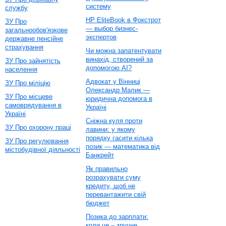
систему
службу
HP EliteBook в Фокстрот
ЗУ Про
— выбор бизнес-
загальнообов'язкове
экспертов
державне пенсійне
страхування
Чи можна запатентувати
винахід, створений за
ЗУ Про зайнятість
допомогою AI?
населення
Адвокат у Вінниці
ЗУ Про міліцію
Олександр Малик —
ЗУ Про місцеве
юридична допомога в
самоврядування в
Україні
Україні
Сніжна куля проти
ЗУ Про охорону праці
лавини: у якому
порядку гасити кілька
ЗУ Про регулювання
позик — математика від
містобудівної діяльності
Банкрейт
Як правильно
розрахувати суму
кредиту, щоб не
перевантажити свій
бюджет
Позика до зарплати:
коли це – зручне