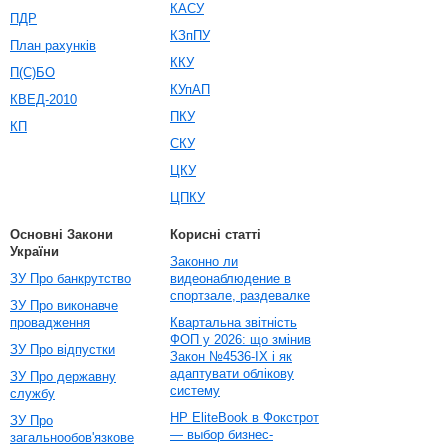
КАСУ
ПДР
КЗпПУ
План рахунків
ККУ
П(С)БО
КУпАП
КВЕД-2010
ПКУ
КП
СКУ
ЦКУ
ЦПКУ
Основні Закони
Корисні статті
України
Законно ли
ЗУ Про банкрутство
видеонаблюдение в
спортзале, раздевалке
ЗУ Про виконавче
провадження
Квартальна звітність
ФОП у 2026: що змінив
ЗУ Про відпустки
Закон №4536-IX і як
адаптувати облікову
ЗУ Про державну
систему
службу
HP EliteBook в Фокстрот
ЗУ Про
— выбор бизнес-
загальнообов'язкове