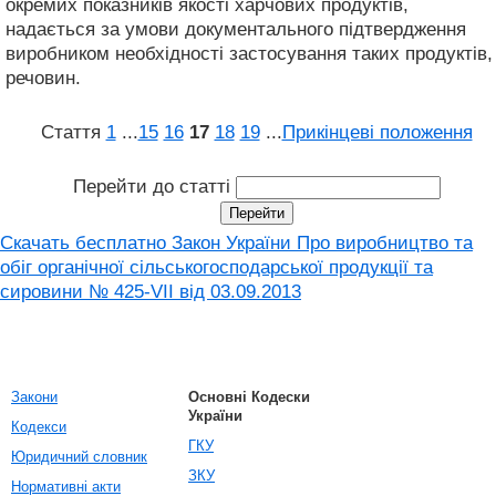
окремих показників якості харчових продуктів,
надається за умови документального підтвердження
виробником необхідності застосування таких продуктів,
речовин.
Стаття
1
...
15
16
17
18
19
...
Прикінцеві положення
Перейти до статті
Скачать бесплатно Закон України Про виробництво та
обіг органічної сільськогосподарської продукції та
сировини № 425-VII від 03.09.2013
Закони
Основні Кодески
України
Кодекси
ГКУ
Юридичний словник
ЗКУ
Нормативні акти