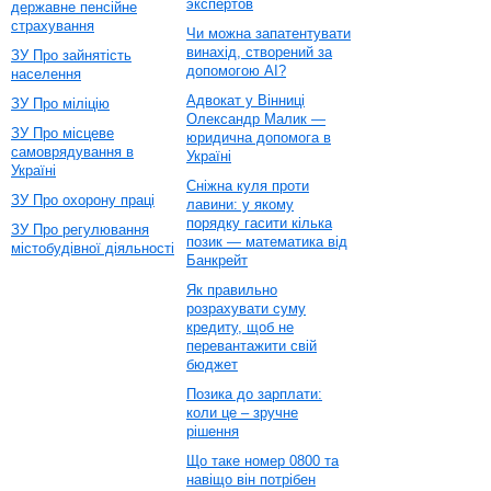
экспертов
державне пенсійне
страхування
Чи можна запатентувати
винахід, створений за
ЗУ Про зайнятість
допомогою AI?
населення
Адвокат у Вінниці
ЗУ Про міліцію
Олександр Малик —
ЗУ Про місцеве
юридична допомога в
самоврядування в
Україні
Україні
Сніжна куля проти
ЗУ Про охорону праці
лавини: у якому
порядку гасити кілька
ЗУ Про регулювання
позик — математика від
містобудівної діяльності
Банкрейт
Як правильно
розрахувати суму
кредиту, щоб не
перевантажити свій
бюджет
Позика до зарплати:
коли це – зручне
рішення
Що таке номер 0800 та
навіщо він потрібен