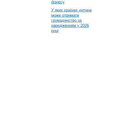
бізнесу
У яких країнах дитина
може отримати
громадянство за
народженням у 2026
році