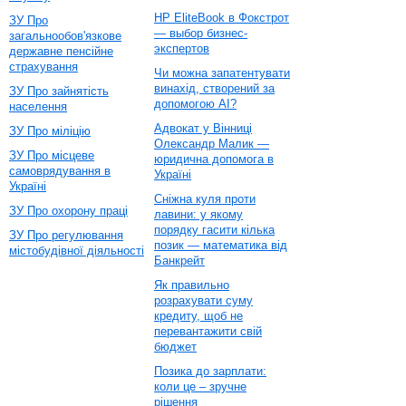
HP EliteBook в Фокстрот
ЗУ Про
— выбор бизнес-
загальнообов'язкове
экспертов
державне пенсійне
страхування
Чи можна запатентувати
винахід, створений за
ЗУ Про зайнятість
допомогою AI?
населення
Адвокат у Вінниці
ЗУ Про міліцію
Олександр Малик —
ЗУ Про місцеве
юридична допомога в
самоврядування в
Україні
Україні
Сніжна куля проти
ЗУ Про охорону праці
лавини: у якому
порядку гасити кілька
ЗУ Про регулювання
позик — математика від
містобудівної діяльності
Банкрейт
Як правильно
розрахувати суму
кредиту, щоб не
перевантажити свій
бюджет
Позика до зарплати:
коли це – зручне
рішення