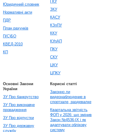
ГКУ
Юридичний словник
ЗКУ
Нормативні акти
КАСУ
ПДР
КЗпПУ
План рахунків
ККУ
П(С)БО
КУпАП
КВЕД-2010
ПКУ
КП
СКУ
ЦКУ
ЦПКУ
Основні Закони
Корисні статті
України
Законно ли
ЗУ Про банкрутство
видеонаблюдение в
спортзале, раздевалке
ЗУ Про виконавче
провадження
Квартальна звітність
ФОП у 2026: що змінив
ЗУ Про відпустки
Закон №4536-IX і як
адаптувати облікову
ЗУ Про державну
систему
службу