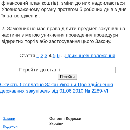
фінансовий план коштів), зміни до них надсилаються
Уповноваженому органу протягом 5 робочих днів з дня
їх затвердження.
2. Замовник не має права ділити предмет закупівлі на
частини з метою уникнення проведення процедури
відкритих торгів або застосування цього Закону.
Стаття
1
2
3
4
5
6
...
Прикінцеві положення
Перейти до статті
Скачать бесплатно Закон України Про здійснення
державних закупівель від 01.06.2010 № 2289-VI
Закони
Основні Кодески
України
Кодекси