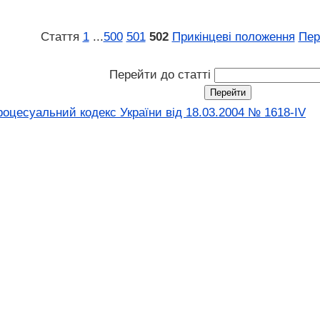
Стаття
1
...
500
501
502
Прикінцеві положення
Пер
Перейти до статті
оцесуальний кодекс України від 18.03.2004 № 1618-IV