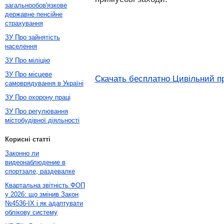
загальнообов'язкове
державне пенсійне
страхування
ЗУ Про зайнятість
населення
ЗУ Про міліцію
ЗУ Про місцеве
Скачать бесплатно Цивільний пр
самоврядування в Україні
ЗУ Про охорону праці
ЗУ Про регулювання
містобудівної діяльності
Корисні статті
Законно ли
видеонаблюдение в
спортзале, раздевалке
Квартальна звітність ФОП
у 2026: що змінив Закон
№4536-IX і як адаптувати
облікову систему