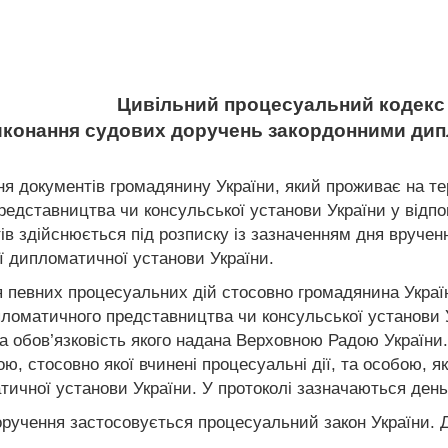
Цивільний процесуальний кодекс 
Виконання судових доручень закордонними ди
ня документів громадянину України, який проживає на те
едставництва чи консульської установи України у відпов
ів здійснюється під розписку із зазначенням дня вруче
ї дипломатичної установи України.
я певних процесуальних дій стосовно громадянина Україн
ломатичного представництва чи консульської установи У
а обов’язковість якого надана Верховною Радою України.
ю, стосовно якої вчинені процесуальні дії, та особою, я
тичної установи України. У протоколі зазначаються день
доручення застосовується процесуальний закон України.