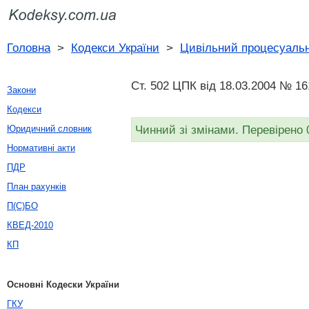
Головна
>
Кодекси України
>
Цивільний процесуальн
Ст. 502 ЦПК від 18.03.2004 № 16
Закони
Кодекси
Чинний зі змінами. Перевірено 
Юридичний словник
Нормативні акти
ПДР
План рахунків
П(С)БО
КВЕД-2010
КП
Основні Кодески України
ГКУ