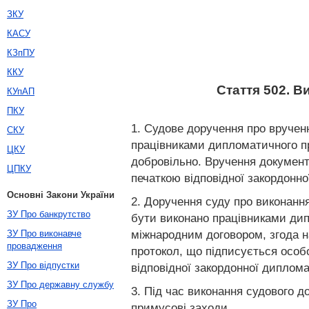
ЗКУ
КАСУ
КЗпПУ
ККУ
Стаття 502. 
КУпАП
ПКУ
1. Судове доручення про вручен
СКУ
працівниками дипломатичного пр
ЦКУ
добровільно. Вручення документ
ЦПКУ
печаткою відповідної закордонно
Основні Закони України
2. Доручення суду про виконанн
ЗУ Про банкрутство
бути виконано працівниками дип
міжнародним договором, згода н
ЗУ Про виконавче
провадження
протокол, що підписується особо
ЗУ Про відпустки
відповідної закордонної диплома
ЗУ Про державну службу
3. Під час виконання судового 
ЗУ Про
примусові заходи.