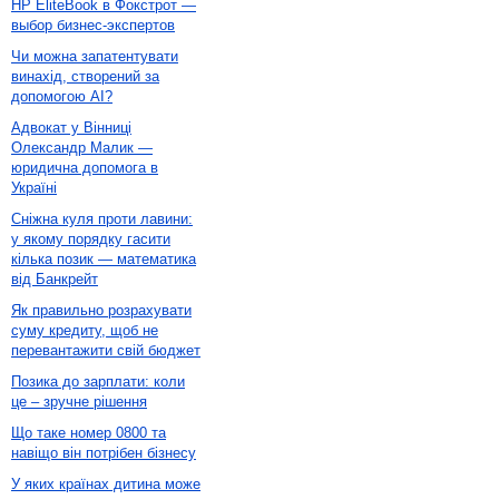
HP EliteBook в Фокстрот —
выбор бизнес-экспертов
Чи можна запатентувати
винахід, створений за
допомогою AI?
Адвокат у Вінниці
Олександр Малик —
юридична допомога в
Україні
Сніжна куля проти лавини:
у якому порядку гасити
кілька позик — математика
від Банкрейт
Як правильно розрахувати
суму кредиту, щоб не
перевантажити свій бюджет
Позика до зарплати: коли
це – зручне рішення
Що таке номер 0800 та
навіщо він потрібен бізнесу
У яких країнах дитина може