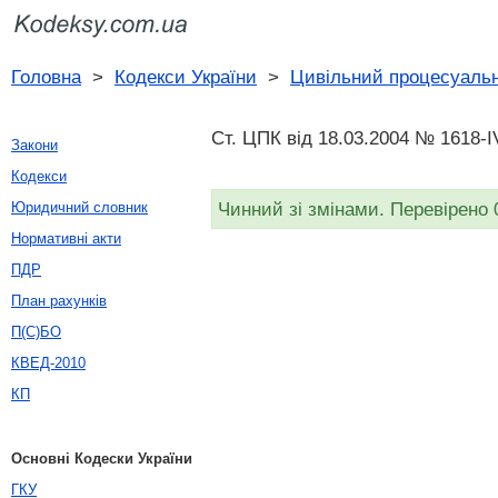
Головна
>
Кодекси України
>
Цивільний процесуальн
Ст. ЦПК від 18.03.2004 № 1618-I
Закони
Кодекси
Чинний зі змінами. Перевірено 
Юридичний словник
Нормативні акти
ПДР
План рахунків
П(С)БО
КВЕД-2010
КП
Основні Кодески України
ГКУ