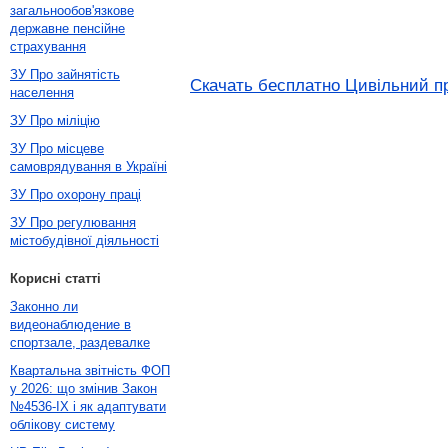
загальнообов'язкове
державне пенсійне
страхування
ЗУ Про зайнятість
Скачать бесплатно Цивільний пр
населення
ЗУ Про міліцію
ЗУ Про місцеве
самоврядування в Україні
ЗУ Про охорону праці
ЗУ Про регулювання
містобудівної діяльності
Корисні статті
Законно ли
видеонаблюдение в
спортзале, раздевалке
Квартальна звітність ФОП
у 2026: що змінив Закон
№4536-IX і як адаптувати
облікову систему