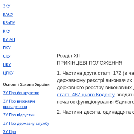
ЗКУ
КАСУ
КЗпПУ
ККУ
КУпАП
ПКУ
Розділ XII
СКУ
ПРИКІНЦЕВІ ПОЛОЖЕННЯ
ЦКУ
1. Частина друга статті 172 (в 
ЦПКУ
державному реєстрі виконавчих д
Основні Закони України
державного реєстру виконавчих д
ЗУ Про банкрутство
статті 487 цього Кодексу
вводять
початок функціонування Єдиного 
ЗУ Про виконавче
провадження
2. Частини десята, одинадцята с
ЗУ Про відпустки
ЗУ Про державну службу
ЗУ Про