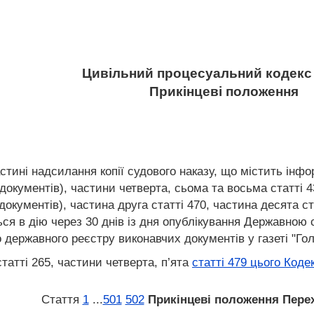
Цивільний процесуальний кодекс 
Прикінцеві положення
частині надсилання копії судового наказу, що містить ін
окументів), частини четверта, сьома та восьма статті 4
окументів), частина друга статті 470, частина десята ст
ся в дію через 30 днів із дня опублікування Державною
державного реєстру виконавчих документів у газеті "Гол
татті 265, частини четверта, п’ята
статті 479 цього Коде
Стаття
1
...
501
502
Прикінцеві положення
Пере