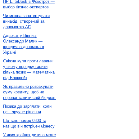
HP EliteBook в Фокстрот —
выбор бизнес-экспертов
Чи можна запатентувати
винахід, створений за
допомогою AI?
Адвокат у Вінниці
Олександр Малик —
юридична допомога в
Україні
Сніжна куля проти лавини:
у якому порядку гасити
кілька позик — математика
від Банкрейт
Як правильно розрахувати
суму кредиту, щоб не
перевантажити свій бюджет
Позика до зарплати: коли
це – зручне рішення
Що таке номер 0800 та
навіщо він потрібен бізнесу
У яких країнах дитина може