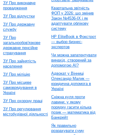
ЗУ Про виконавче
провадження
Квартальна звітність
ФОП у 2026: що змінив
ЗУ Про відпустки
Закон №4536-IX і як
адаптувати облікову
ЗУ Про державну
систему
службу
HP EliteBook в Фокстрот
ЗУ Про
— выбор бизнес-
загальнообов'язкове
экспертов
державне пенсійне
страхування
Чи можна запатентувати
винахід, створений за
ЗУ Про зайнятість
допомогою AI?
населення
Адвокат у Вінниці
ЗУ Про міліцію
Олександр Малик —
ЗУ Про місцеве
юридична допомога в
самоврядування в
Україні
Україні
Сніжна куля проти
ЗУ Про охорону праці
лавини: у якому
порядку гасити кілька
ЗУ Про регулювання
позик — математика від
містобудівної діяльності
Банкрейт
Як правильно
розрахувати суму