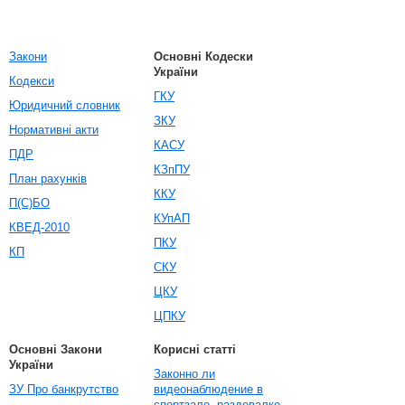
Закони
Основні Кодески
України
Кодекси
ГКУ
Юридичний словник
ЗКУ
Нормативні акти
КАСУ
ПДР
КЗпПУ
План рахунків
ККУ
П(С)БО
КУпАП
КВЕД-2010
ПКУ
КП
СКУ
ЦКУ
ЦПКУ
Основні Закони
Корисні статті
України
Законно ли
ЗУ Про банкрутство
видеонаблюдение в
спортзале, раздевалке