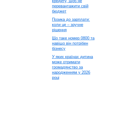
кредиту, щоб не
перевантажити свій
бюджет
Позика до зарплати:
коли це – зручне
рішення
Що таке номер 0800 та
навіщо він потрібен
бізнесу
У яких країнах дитина
може отримати
громадянство за
народженням у 2026
році