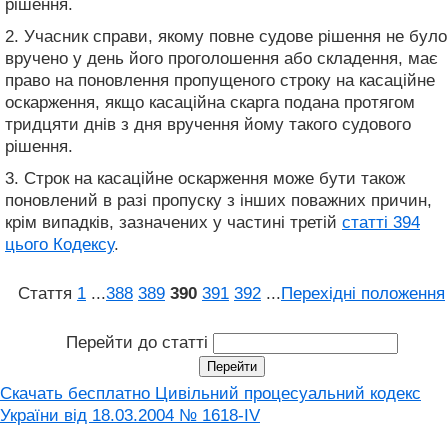
рішення.
2. Учасник справи, якому повне судове рішення не було
вручено у день його проголошення або складення, має
право на поновлення пропущеного строку на касаційне
оскарження, якщо касаційна скарга подана протягом
тридцяти днів з дня вручення йому такого судового
рішення.
3. Строк на касаційне оскарження може бути також
поновлений в разі пропуску з інших поважних причин,
крім випадків, зазначених у частині третій
статті 394
цього Кодексу
.
Стаття
1
...
388
389
390
391
392
...
Перехідні положення
Перейти до статті
Скачать бесплатно Цивільний процесуальний кодекс
України від 18.03.2004 № 1618-IV