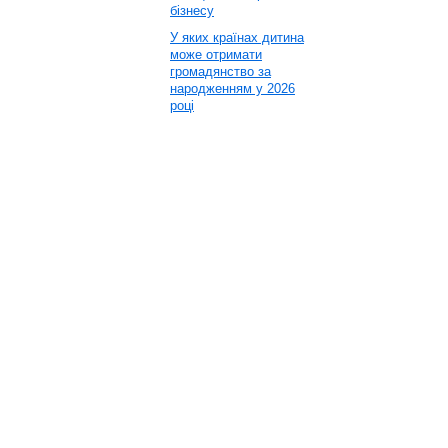
бізнесу
У яких країнах дитина
може отримати
громадянство за
народженням у 2026
році