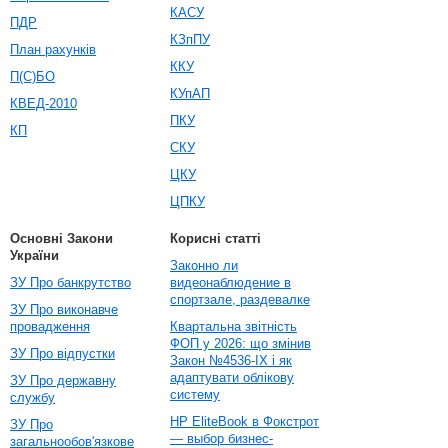
КАСУ
ПДР
КЗпПУ
План рахунків
ККУ
П(С)БО
КУпАП
КВЕД-2010
ПКУ
КП
СКУ
ЦКУ
ЦПКУ
Основні Закони
Корисні статті
України
Законно ли
ЗУ Про банкрутство
видеонаблюдение в
спортзале, раздевалке
ЗУ Про виконавче
провадження
Квартальна звітність
ФОП у 2026: що змінив
ЗУ Про відпустки
Закон №4536-IX і як
адаптувати облікову
ЗУ Про державну
систему
службу
HP EliteBook в Фокстрот
ЗУ Про
— выбор бизнес-
загальнообов'язкове