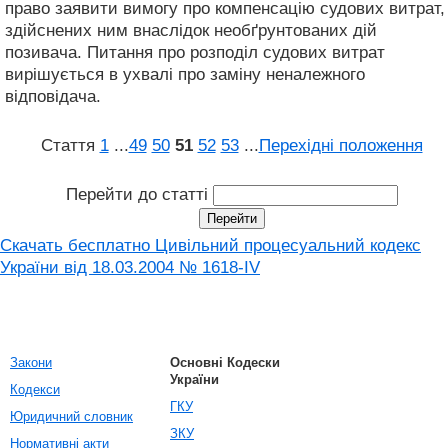
право заявити вимогу про компенсацію судових витрат,
здійснених ним внаслідок необґрунтованих дій
позивача. Питання про розподіл судових витрат
вирішується в ухвалі про заміну неналежного
відповідача.
Стаття
1
...
49
50
51
52
53
...
Перехідні положення
Перейти до статті
Скачать бесплатно Цивільний процесуальний кодекс
України від 18.03.2004 № 1618-IV
Закони
Основні Кодески
України
Кодекси
ГКУ
Юридичний словник
ЗКУ
Нормативні акти