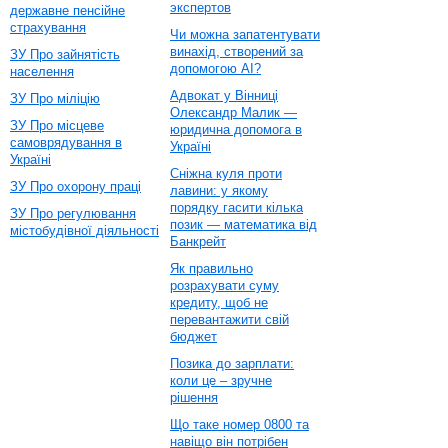
экспертов
державне пенсійне
страхування
Чи можна запатентувати
винахід, створений за
ЗУ Про зайнятість
допомогою AI?
населення
Адвокат у Вінниці
ЗУ Про міліцію
Олександр Малик —
ЗУ Про місцеве
юридична допомога в
самоврядування в
Україні
Україні
Сніжна куля проти
ЗУ Про охорону праці
лавини: у якому
порядку гасити кілька
ЗУ Про регулювання
позик — математика від
містобудівної діяльності
Банкрейт
Як правильно
розрахувати суму
кредиту, щоб не
перевантажити свій
бюджет
Позика до зарплати:
коли це – зручне
рішення
Що таке номер 0800 та
навіщо він потрібен