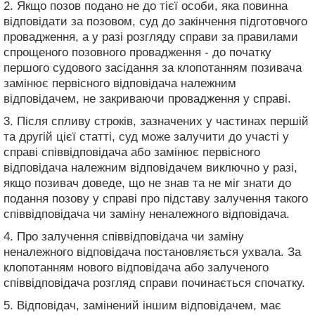
2. Якщо позов подано не до тієї особи, яка повинна
відповідати за позовом, суд до закінчення підготовчого
провадження, а у разі розгляду справи за правилами
спрощеного позовного провадження - до початку
першого судового засідання за клопотанням позивача
замінює первісного відповідача належним
відповідачем, не закриваючи провадження у справі.
3. Після спливу строків, зазначених у частинах першій
та другій цієї статті, суд може залучити до участі у
справі співвідповідача або замінює первісного
відповідача належним відповідачем виключно у разі,
якщо позивач доведе, що не знав та не міг знати до
подання позову у справі про підставу залучення такого
співвідповідача чи заміну неналежного відповідача.
4. Про залучення співвідповідача чи заміну
неналежного відповідача постановляється ухвала. За
клопотанням нового відповідача або залученого
співвідповідача розгляд справи починається спочатку.
5. Відповідач, замінений іншим відповідачем, має