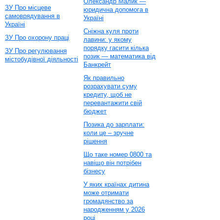
Олександр Малик —
ЗУ Про місцеве
юридична допомога в
самоврядування в
Україні
Україні
Сніжна куля проти
ЗУ Про охорону праці
лавини: у якому
порядку гасити кілька
ЗУ Про регулювання
позик — математика від
містобудівної діяльності
Банкрейт
Як правильно
розрахувати суму
кредиту, щоб не
перевантажити свій
бюджет
Позика до зарплати:
коли це – зручне
рішення
Що таке номер 0800 та
навіщо він потрібен
бізнесу
У яких країнах дитина
може отримати
громадянство за
народженням у 2026
році