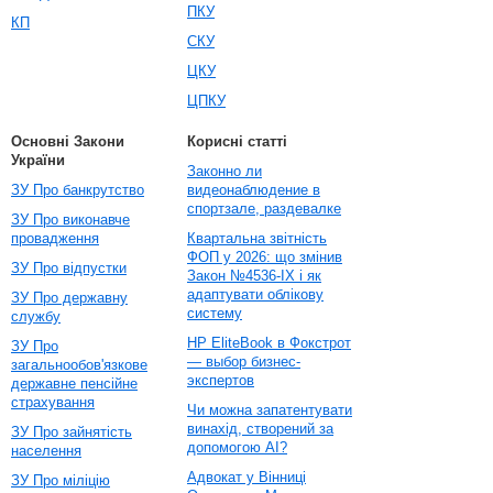
ПКУ
КП
СКУ
ЦКУ
ЦПКУ
Основні Закони
Корисні статті
України
Законно ли
ЗУ Про банкрутство
видеонаблюдение в
спортзале, раздевалке
ЗУ Про виконавче
провадження
Квартальна звітність
ФОП у 2026: що змінив
ЗУ Про відпустки
Закон №4536-IX і як
адаптувати облікову
ЗУ Про державну
систему
службу
HP EliteBook в Фокстрот
ЗУ Про
— выбор бизнес-
загальнообов'язкове
экспертов
державне пенсійне
страхування
Чи можна запатентувати
винахід, створений за
ЗУ Про зайнятість
допомогою AI?
населення
Адвокат у Вінниці
ЗУ Про міліцію