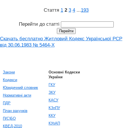
Стаття
1
2
3
4
...
193
Перейти до статті
Скачать бесплатно Житловий Кодекс Української РСР
від 30.06.1983 № 5464-X
Закони
Основні Кодески
України
Кодекси
ГКУ
Юридичний словник
ЗКУ
Нормативні акти
КАСУ
ПДР
КЗпПУ
План рахунків
ККУ
П(С)БО
КУпАП
КВЕД-2010