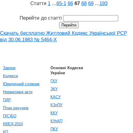
Стаття
1
...
65‑1
66
67
68
69
...
193
Перейти до статті
Скачать бесплатно Житловий Кодекс Української РСР
від 30.06.1983 № 5464-X
Закони
Основні Кодески
України
Кодекси
ГКУ
Юридичний словник
ЗКУ
Нормативні акти
КАСУ
ПДР
КЗпПУ
План рахунків
ККУ
П(С)БО
КУпАП
КВЕД-2010
ПКУ
КП