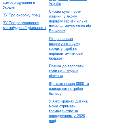
самоврядування в
Україні
Україні
Сніжна куля проти
ЗУ Про охорону праці
лавини: у якому
порядку гасити кілька
ЗУ Про регулювання
позик — математика від
містобудівної діяльності
Банкрейт
Як правильно
розрахувати суму
кредиту, щоб не
перевантажити свій
бюджет
Позика до зарплати:
коли це – зручне
рішення
Що таке номер 0800 та
навіщо він потрібен
бізнесу
У яких країнах дитина
може отримати
громадянство за
народженням у 2026
році