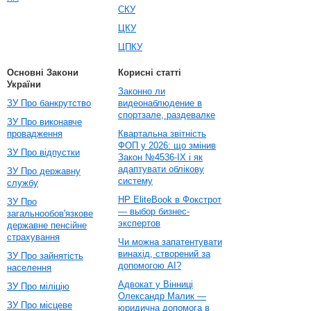
СКУ
ЦКУ
ЦПКУ
Основні Закони
Корисні статті
України
Законно ли
ЗУ Про банкрутство
видеонаблюдение в
спортзале, раздевалке
ЗУ Про виконавче
провадження
Квартальна звітність
ФОП у 2026: що змінив
ЗУ Про відпустки
Закон №4536-IX і як
адаптувати облікову
ЗУ Про державну
систему
службу
HP EliteBook в Фокстрот
ЗУ Про
— выбор бизнес-
загальнообов'язкове
экспертов
державне пенсійне
страхування
Чи можна запатентувати
винахід, створений за
ЗУ Про зайнятість
допомогою AI?
населення
Адвокат у Вінниці
ЗУ Про міліцію
Олександр Малик —
ЗУ Про місцеве
юридична допомога в