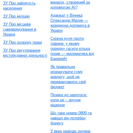
винахід, створений за
ЗУ Про зайнятість
допомогою AI?
населення
Адвокат у Вінниці
ЗУ Про міліцію
Олександр Малик —
ЗУ Про місцеве
юридична допомога в
самоврядування в
Україні
Україні
Сніжна куля проти
ЗУ Про охорону праці
лавини: у якому
порядку гасити кілька
ЗУ Про регулювання
позик — математика від
містобудівної діяльності
Банкрейт
Як правильно
розрахувати суму
кредиту, щоб не
перевантажити свій
бюджет
Позика до зарплати:
коли це – зручне
рішення
Що таке номер 0800 та
навіщо він потрібен
бізнесу
У яких країнах дитина