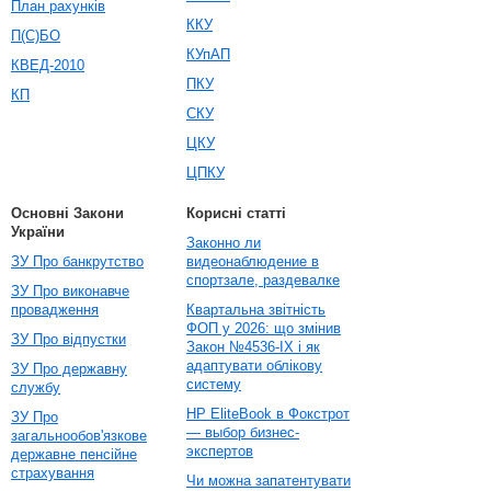
План рахунків
ККУ
П(С)БО
КУпАП
КВЕД-2010
ПКУ
КП
СКУ
ЦКУ
ЦПКУ
Основні Закони
Корисні статті
України
Законно ли
ЗУ Про банкрутство
видеонаблюдение в
спортзале, раздевалке
ЗУ Про виконавче
провадження
Квартальна звітність
ФОП у 2026: що змінив
ЗУ Про відпустки
Закон №4536-IX і як
адаптувати облікову
ЗУ Про державну
систему
службу
HP EliteBook в Фокстрот
ЗУ Про
— выбор бизнес-
загальнообов'язкове
экспертов
державне пенсійне
страхування
Чи можна запатентувати