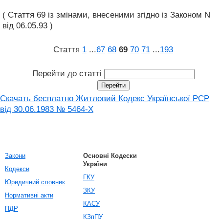
( Стаття 69 із змінами, внесеними згідно із Законом N
від 06.05.93 )
Стаття
1
...
67
68
69
70
71
...
193
Перейти до статті
Скачать бесплатно Житловий Кодекс Української РСР
від 30.06.1983 № 5464-X
Закони
Основні Кодески
України
Кодекси
ГКУ
Юридичний словник
ЗКУ
Нормативні акти
КАСУ
ПДР
КЗпПУ