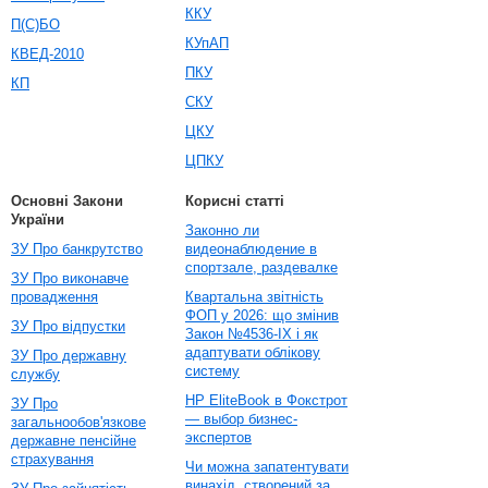
ККУ
П(С)БО
КУпАП
КВЕД-2010
ПКУ
КП
СКУ
ЦКУ
ЦПКУ
Основні Закони
Корисні статті
України
Законно ли
ЗУ Про банкрутство
видеонаблюдение в
спортзале, раздевалке
ЗУ Про виконавче
провадження
Квартальна звітність
ФОП у 2026: що змінив
ЗУ Про відпустки
Закон №4536-IX і як
адаптувати облікову
ЗУ Про державну
систему
службу
HP EliteBook в Фокстрот
ЗУ Про
— выбор бизнес-
загальнообов'язкове
экспертов
державне пенсійне
страхування
Чи можна запатентувати
винахід, створений за