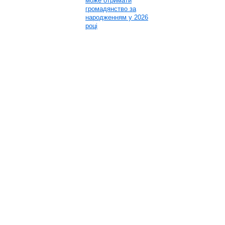
може отримати
громадянство за
народженням у 2026
році