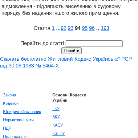
відмовлення - підлягають виселенню в судовому
порядку без надання іншого жилого приміщення.
Стаття
1
...
92
93
94
95
96
...
193
Перейти до статті
Скачать бесплатно Житловий Кодекс Української РСР
від 30.06.1983 № 5464-X
Закони
Основні Кодески
України
Кодекси
ГКУ
Юридичний словник
ЗКУ
Нормативні акти
КАСУ
ПДР
КЗпПУ
План рахунків