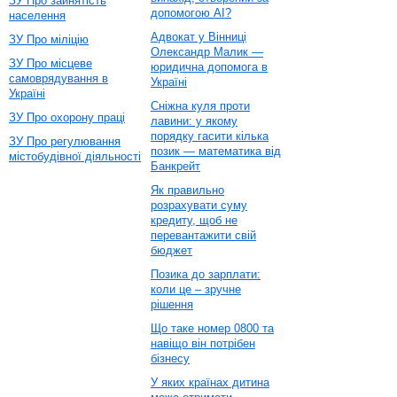
ЗУ Про зайнятість
допомогою AI?
населення
Адвокат у Вінниці
ЗУ Про міліцію
Олександр Малик —
ЗУ Про місцеве
юридична допомога в
самоврядування в
Україні
Україні
Сніжна куля проти
ЗУ Про охорону праці
лавини: у якому
порядку гасити кілька
ЗУ Про регулювання
позик — математика від
містобудівної діяльності
Банкрейт
Як правильно
розрахувати суму
кредиту, щоб не
перевантажити свій
бюджет
Позика до зарплати:
коли це – зручне
рішення
Що таке номер 0800 та
навіщо він потрібен
бізнесу
У яких країнах дитина