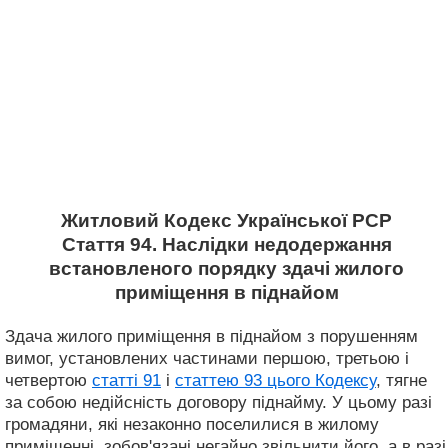
Житловий Кодекс Української РСР
Стаття 94. Наслідки недодержання
встановленого порядку здачі жилого
приміщення в піднайом
Здача жилого приміщення в піднайом з порушенням
вимог, установлених частинами першою, третьою і
четвертою
статті 91
і
статтею 93 цього Кодексу
, тягне
за собою недійсність договору піднайму. У цьому разі
громадяни, які незаконно поселилися в жилому
приміщенні, зобов'язані негайно звільнити його, а в разі