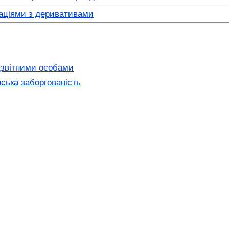
раціями з деривативами
дзвітними особами
ська заборгованість