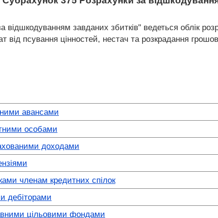
Субрахунок 375 Розрахунки за відшкодування
за відшкодуванням завданих збитків" ведеться облік ро
трат від псування цінностей, нестач та розкрадання грош
аними авансами
ітними особами
рахованими доходами
ензіями
ками членам кредитних спілок
ми дебіторами
авними цільовими фондами