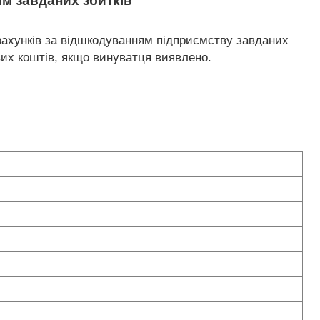
м завданих збитків
зрахунків за відшкодуванням підприємству завданих
ових коштів, якщо винуватця виявлено.