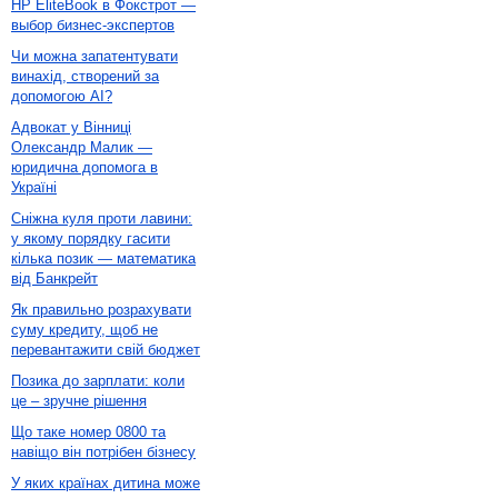
HP EliteBook в Фокстрот —
выбор бизнес-экспертов
Чи можна запатентувати
винахід, створений за
допомогою AI?
Адвокат у Вінниці
Олександр Малик —
юридична допомога в
Україні
Сніжна куля проти лавини:
у якому порядку гасити
кілька позик — математика
від Банкрейт
Як правильно розрахувати
суму кредиту, щоб не
перевантажити свій бюджет
Позика до зарплати: коли
це – зручне рішення
Що таке номер 0800 та
навіщо він потрібен бізнесу
У яких країнах дитина може