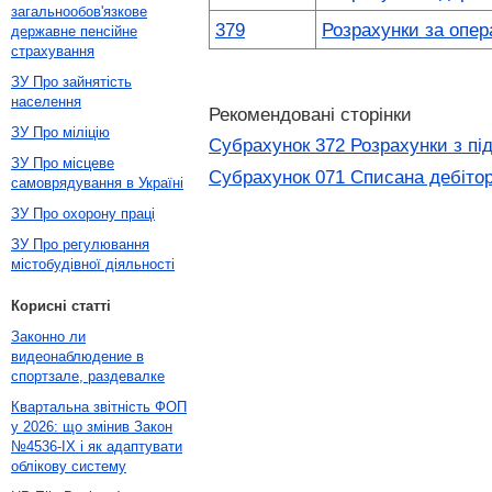
загальнообов'язкове
379
Розрахунки за опе
державне пенсійне
страхування
ЗУ Про зайнятість
населення
Рекомендовані сторінки
ЗУ Про міліцію
Субрахунок 372 Розрахунки з пі
ЗУ Про місцеве
Субрахунок 071 Списана дебітор
самоврядування в Україні
ЗУ Про охорону праці
ЗУ Про регулювання
містобудівної діяльності
Корисні статті
Законно ли
видеонаблюдение в
спортзале, раздевалке
Квартальна звітність ФОП
у 2026: що змінив Закон
№4536-IX і як адаптувати
облікову систему