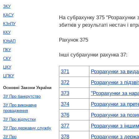
ЗКУ
КАСУ
На субрахунку 375 "Розрахунки 
КЗпПУ
збитків у результаті нестач і в
ККУ
Рахунок 375
КУпАП
ПКУ
Інші субрахунки рахунка 37:
СКУ
ЦКУ
371
Розрахунки за вид
ЦПКУ
372
Розрахунки з підзв
Основні Закони України
373
"Розрахунки за на
ЗУ Про банкрутство
374
Розрахунки за прет
ЗУ Про виконавче
провадження
376
Розрахунки за пози
ЗУ Про відпустки
377
Розрахунки з інши
ЗУ Про державну службу
378
Розрахунки з держ
ЗУ Про