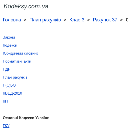
Головна
>
План рахунків
>
Клас 3
>
Рахунок 37
>
Закони
Кодекси
Юридичний словник
Нормативні акти
ПДР
План рахунків
П(С)БО
КВЕД-2010
КП
Основні Кодески України
ГКУ