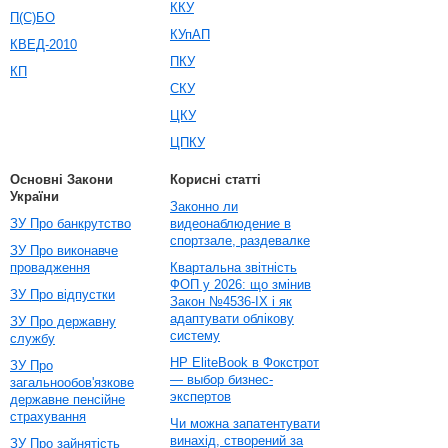
ККУ
П(С)БО
КУпАП
КВЕД-2010
ПКУ
КП
СКУ
ЦКУ
ЦПКУ
Основні Закони
Корисні статті
України
Законно ли
ЗУ Про банкрутство
видеонаблюдение в
спортзале, раздевалке
ЗУ Про виконавче
провадження
Квартальна звітність
ФОП у 2026: що змінив
ЗУ Про відпустки
Закон №4536-IX і як
адаптувати облікову
ЗУ Про державну
систему
службу
HP EliteBook в Фокстрот
ЗУ Про
— выбор бизнес-
загальнообов'язкове
экспертов
державне пенсійне
страхування
Чи можна запатентувати
винахід, створений за
ЗУ Про зайнятість