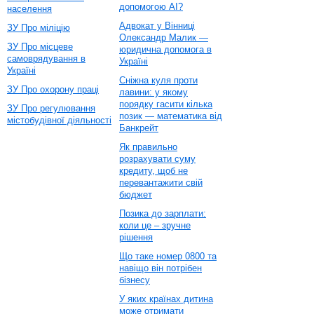
допомогою AI?
населення
Адвокат у Вінниці
ЗУ Про міліцію
Олександр Малик —
ЗУ Про місцеве
юридична допомога в
самоврядування в
Україні
Україні
Сніжна куля проти
ЗУ Про охорону праці
лавини: у якому
порядку гасити кілька
ЗУ Про регулювання
позик — математика від
містобудівної діяльності
Банкрейт
Як правильно
розрахувати суму
кредиту, щоб не
перевантажити свій
бюджет
Позика до зарплати:
коли це – зручне
рішення
Що таке номер 0800 та
навіщо він потрібен
бізнесу
У яких країнах дитина
може отримати