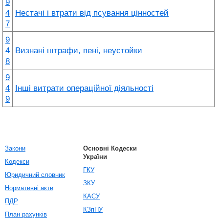
9
4
Нестачі і втрати від псування цінностей
7
9
4
Визнані штрафи, пені, неустойки
8
9
4
Інші витрати операційної діяльності
9
Закони
Основні Кодески
України
Кодекси
ГКУ
Юридичний словник
ЗКУ
Нормативні акти
КАСУ
ПДР
КЗпПУ
План рахунків