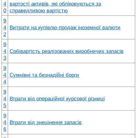
4
вартості активів, які обліковуються за
0
справедливою вартістю
9
4
Витрати на купівлю-продаж іноземної валюти
2
9
4
Собівартість реалізованих виробничих запасів
3
9
4
Сумнівні та безнадійні борги
4
9
4
Втрати від операційної курсової різниці
5
9
4
Втрати від знецінення запасів
6