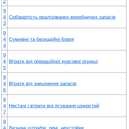
2
9
4
Собівартість реалізованих виробничих запасів
3
9
4
Сумнівні та безнадійні борги
4
9
4
Втрати від операційної курсової різниці
5
9
4
Втрати від знецінення запасів
6
9
4
Нестачі і втрати від псування цінностей
7
9
4
Визнані штрафи, пені, неустойки