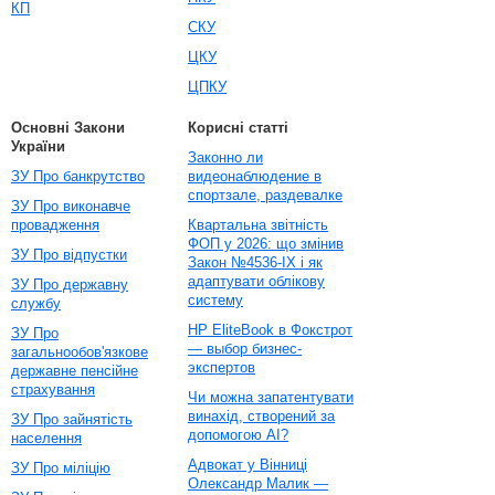
КП
СКУ
ЦКУ
ЦПКУ
Основні Закони
Корисні статті
України
Законно ли
ЗУ Про банкрутство
видеонаблюдение в
спортзале, раздевалке
ЗУ Про виконавче
провадження
Квартальна звітність
ФОП у 2026: що змінив
ЗУ Про відпустки
Закон №4536-IX і як
адаптувати облікову
ЗУ Про державну
систему
службу
HP EliteBook в Фокстрот
ЗУ Про
— выбор бизнес-
загальнообов'язкове
экспертов
державне пенсійне
страхування
Чи можна запатентувати
винахід, створений за
ЗУ Про зайнятість
допомогою AI?
населення
Адвокат у Вінниці
ЗУ Про міліцію
Олександр Малик —