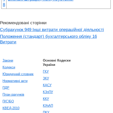
8
Рекомендовані сторінки
Субрахунок 949 Інші витрати операційної діяльності
Положення (стандарт) бухгалтерського обліку 16
Витрати
Закони
Основні Кодески
України
Кодекси
ГКУ
Юридичний словник
ЗКУ
Нормативні акти
КАСУ
ПДР
КЗпПУ
План рахунків
ККУ
П(С)БО
КУпАП
КВЕД-2010
ПКУ