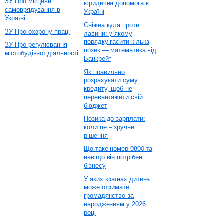
ЗУ Про місцеве
юридична допомога в
самоврядування в
Україні
Україні
Сніжна куля проти
ЗУ Про охорону праці
лавини: у якому
порядку гасити кілька
ЗУ Про регулювання
позик — математика від
містобудівної діяльності
Банкрейт
Як правильно
розрахувати суму
кредиту, щоб не
перевантажити свій
бюджет
Позика до зарплати:
коли це – зручне
рішення
Що таке номер 0800 та
навіщо він потрібен
бізнесу
У яких країнах дитина
може отримати
громадянство за
народженням у 2026
році