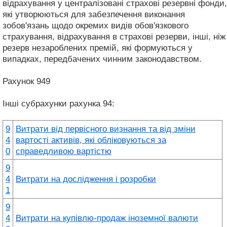
відрахування у централізовані страхові резервні фонди,
які утворюються для забезпечення виконання
зобов'язань щодо окремих видів обов'язкового
страхування, відрахування в страхові резерви, інші, ніж
резерв незароблених премій, які формуються у
випадках, передбачених чинним законодавством.
Рахунок 949
Інші субрахунки рахунка 94:
9
Витрати від первісного визнання та від зміни
4
вартості активів, які обліковуються за
0
справедливою вартістю
9
4
Витрати на дослідження і розробки
1
9
4
Витрати на купівлю-продаж іноземної валюти