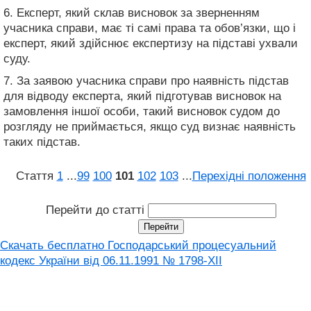
6. Експерт, який склав висновок за зверненням
учасника справи, має ті самі права та обов’язки, що і
експерт, який здійснює експертизу на підставі ухвали
суду.
7. За заявою учасника справи про наявність підстав
для відводу експерта, який підготував висновок на
замовлення іншої особи, такий висновок судом до
розгляду не приймається, якщо суд визнає наявність
таких підстав.
Стаття
1
...
99
100
101
102
103
...
Перехідні положення
Перейти до статті
Скачать бесплатно Господарський процесуальний
кодекс України від 06.11.1991 № 1798-XII