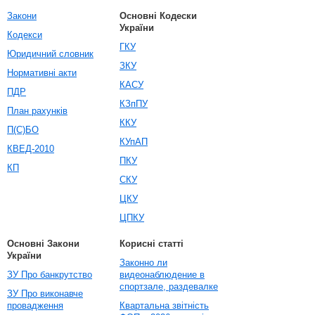
Закони
Основні Кодески
України
Кодекси
ГКУ
Юридичний словник
ЗКУ
Нормативні акти
КАСУ
ПДР
КЗпПУ
План рахунків
ККУ
П(С)БО
КУпАП
КВЕД-2010
ПКУ
КП
СКУ
ЦКУ
ЦПКУ
Основні Закони
Корисні статті
України
Законно ли
ЗУ Про банкрутство
видеонаблюдение в
спортзале, раздевалке
ЗУ Про виконавче
провадження
Квартальна звітність