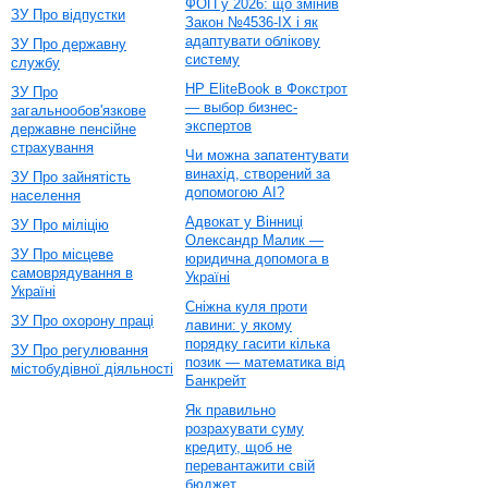
ФОП у 2026: що змінив
ЗУ Про відпустки
Закон №4536-IX і як
адаптувати облікову
ЗУ Про державну
систему
службу
HP EliteBook в Фокстрот
ЗУ Про
— выбор бизнес-
загальнообов'язкове
экспертов
державне пенсійне
страхування
Чи можна запатентувати
винахід, створений за
ЗУ Про зайнятість
допомогою AI?
населення
Адвокат у Вінниці
ЗУ Про міліцію
Олександр Малик —
ЗУ Про місцеве
юридична допомога в
самоврядування в
Україні
Україні
Сніжна куля проти
ЗУ Про охорону праці
лавини: у якому
порядку гасити кілька
ЗУ Про регулювання
позик — математика від
містобудівної діяльності
Банкрейт
Як правильно
розрахувати суму
кредиту, щоб не
перевантажити свій
бюджет