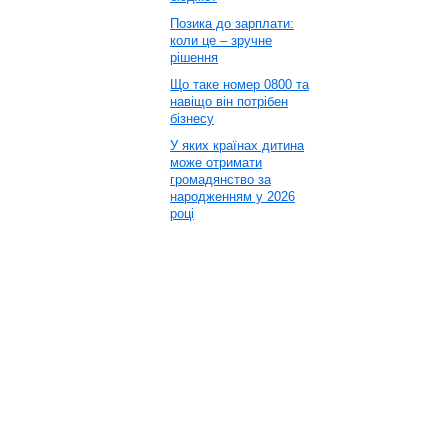
Позика до зарплати:
коли це – зручне
рішення
Що таке номер 0800 та
навіщо він потрібен
бізнесу
У яких країнах дитина
може отримати
громадянство за
народженням у 2026
році