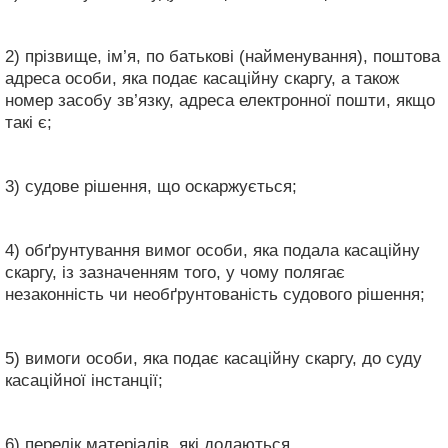
2) прізвище, ім’я, по батькові (найменування), поштова
адреса особи, яка подає касаційну скаргу, а також
номер засобу зв’язку, адреса електронної пошти, якщо
такі є;
3) судове рішення, що оскаржується;
4) обґрунтування вимог особи, яка подала касаційну
скаргу, із зазначенням того, у чому полягає
незаконність чи необґрунтованість судового рішення;
5) вимоги особи, яка подає касаційну скаргу, до суду
касаційної інстанції;
6) перелік матеріалів, які додаються.