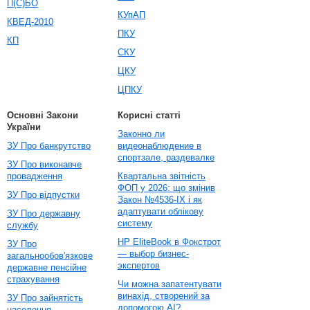
П(С)БО
КУпАП
КВЕД-2010
ПКУ
КП
СКУ
ЦКУ
ЦПКУ
Основні Закони
Корисні статті
України
Законно ли
ЗУ Про банкрутство
видеонаблюдение в
спортзале, раздевалке
ЗУ Про виконавче
провадження
Квартальна звітність
ФОП у 2026: що змінив
ЗУ Про відпустки
Закон №4536-IX і як
адаптувати облікову
ЗУ Про державну
систему
службу
HP EliteBook в Фокстрот
ЗУ Про
— выбор бизнес-
загальнообов'язкове
экспертов
державне пенсійне
страхування
Чи можна запатентувати
винахід, створений за
ЗУ Про зайнятість
допомогою AI?
населення