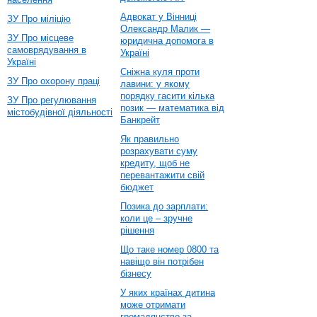
Адвокат у Вінниці
ЗУ Про міліцію
Олександр Малик —
ЗУ Про місцеве
юридична допомога в
самоврядування в
Україні
Україні
Сніжна куля проти
ЗУ Про охорону праці
лавини: у якому
порядку гасити кілька
ЗУ Про регулювання
позик — математика від
містобудівної діяльності
Банкрейт
Як правильно
розрахувати суму
кредиту, щоб не
перевантажити свій
бюджет
Позика до зарплати:
коли це – зручне
рішення
Що таке номер 0800 та
навіщо він потрібен
бізнесу
У яких країнах дитина
може отримати
громадянство за